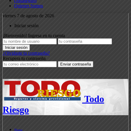
Ondaseguro
Quienes Somos
viernes 7 de agosto de 2026
Iniciar sesión
¡Bienvenido! Ingresa en tu cuenta
¿Olvidaste tu contraseña?
Recupera tu contraseña
Todo
Riesgo
Home