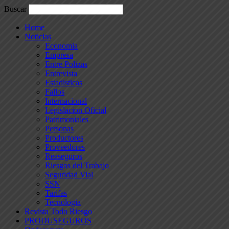
Buscar
Home
Noticias
Economia
Empresa
Entre Polizas
Entrevista
Estadisticas
Fallos
Internacional
Legislacion Oficial
Patrimoniales
Personas
Productores
Proveedores
Reaseguros
Riesgos del Trabajo
Seguridad Vial
SSN
Tarifas
Tecnologia
Revista Todo Riesgo
PRODUSEGUROS