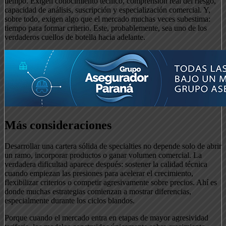
tiempo. Exigen conocimiento técnico, comprensión real del riesgo,
capacidad de análisis, suscripción y especialización comercial. Y,
sobre todo, exigen algo que el mercado muchas veces subestima:
tiempo para formar criterio. Este, probablemente, sea uno de los
verdaderos cuellos de botella hacia adelante.
Más consideraciones
Desarrollar una cartera sólida de specialties no depende solo de abrir
un ramo, incorporar productos o ganar volumen comercial. La
verdadera dificultad aparece después: sostener la calidad técnica
cuando empiezan las presiones para acelerar el crecimiento,
flexibilizar criterios o competir agresivamente sobre precios. Ahí es
donde muchas estrategias comienzan a mostrar diferencias,
especialmente durante los ciclos blandos.
Porque cuando el mercado entra en etapas de mayor agresividad