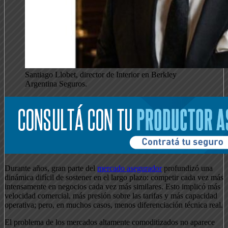
Santiago Llobet, director de Interior en Berkley
Argentina Seguros.
Durante años, gran parte del
mercado asegurador
profundizó una
dinámica difícil de sostener en el largo plazo: competir cada vez más
intensamente en negocios cada vez más similares. Esto implicó más
velocidad comercial, más presión sobre las tarifas y más capacidad
operativa; pero, en muchos casos, menos diferenciación técnica real.
El problema de los mercados altamente comoditizados no aparece