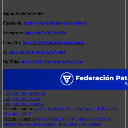
Seguinos en las redes:
Facebook:
https://bit.ly/TodoRiesgoFacebook
Instagram:
https://bit.ly/3OOsqMo
LinkedIn:
https://bit.ly/TodoRiesgoLinkedIn
X:
https://bit.ly/TodoRiesgoTwitter
YouTube:
https://bit.ly/TodoRiesgoYouTube
Compartir en Facebook
Compartir en Twitter
Compartir en LinkedIn
Artículo anterior
La SSN participó en la Conferencia FIBA AML
Argentina 2026
Artículo siguiente
Día del Orgullo: CNP Seguros reafirmó su
compromiso con la diversidad, la equidad y la inclusión