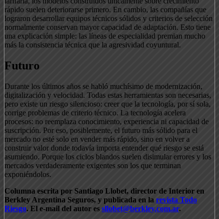
tarifaria, los modelos construidos únicamente sobre crecimiento
rápido suelen deteriorarse primero. En cambio, las compañías que
lograron desarrollar equipos técnicos sólidos y criterios de selección
normalmente conservan mayor capacidad de adaptación. Esto tiene
una explicación simple: las líneas de especialidad premian mucho
más la consistencia técnica que la agresividad coyuntural.
Futuro
Durante los últimos años se habló muchísimo de modernización,
digitalización y velocidad. Todas estas herramientas son necesarias,
pero existe un riesgo silencioso: creer que la tecnología, por sí sola,
corrige problemas de criterio técnico. La tecnología acelera
procesos: no reemplaza conocimiento, experiencia ni capacidad de
suscripción. Por eso, posiblemente, el futuro más sólido para el
mercado no esté solo en vender más rápido, sino en volver a
construir valor donde todavía importa entender qué riesgo se está
asumiendo. Porque los ciclos blandos suelen disimular errores y los
mercados verdaderamente exigentes son los que terminan
exponiéndolos.
Columna escrita por Santiago Llobet, director de Interior en
Berkley Argentina Seguros, y publicada en la
revista Todo
Riesgo
. El e-mail del autor es
sllobet@berkley.com.ar
.