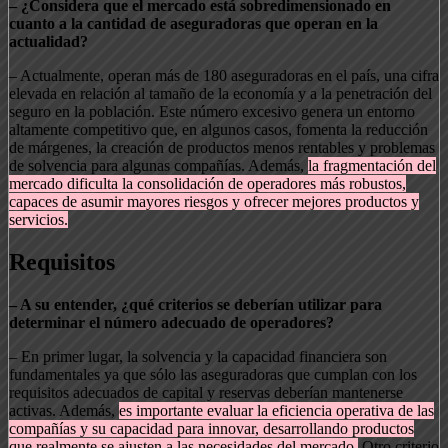
– ¿Considera que el mercado está sobredimensionado en
cuanto a la cantidad de aseguradoras que operan en la
actualidad?
– Actualmente, operan más de 180 aseguradoras en el país, una cifra
elevada en relación al tamaño de la economía y a la penetración del
seguro en la población. Este número excesivo genera un entorno
altamente competitivo que, en algunos casos, fomenta la reducción
de márgenes, la creación de productos menos rentables y problemas
de solvencia para algunas compañías. Además,
la fragmentación del
mercado dificulta la consolidación de operadores más robustos,
capaces de asumir mayores riesgos y ofrecer mejores productos y
servicios.
Requisitos
– A su entender, ¿qué criterios se deberían utilizar para
determinar el número adecuado de operadores?
– En primer lugar, la solvencia y la capacidad financiera son
fundamentales ya que sólo las aseguradoras que cumplan con los
requisitos adecuados de capital y reservas deberían mantenerse
activas. Además,
es importante evaluar la eficiencia operativa de las
compañías y su capacidad para innovar, desarrollando productos
que realmente se ajusten a las necesidades del mercado.
Otro criterio