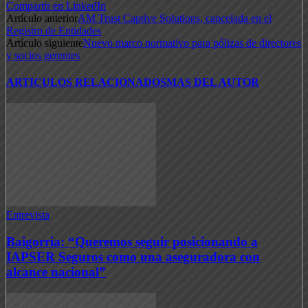
Compartir en LinkedIn
Artículo anterior
AM Trust Captive Solutions, cancelada en el
Registro de Entidades
Artículo siguiente
Nuevo marco normativo para pólizas de directores
y socios gerentes
ARTICULOS RELACIONADOS
MAS DEL AUTOR
Entrevista
Baigorria: “Queremos seguir posicionando a
IAPSER Seguros como una aseguradora con
alcance nacional”