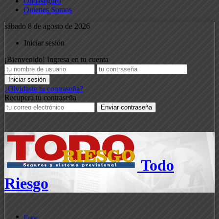
Ondaseguro
Quienes Somos
sábado 8 de agosto de 2026
Iniciar sesión
¡Bienvenido! Ingresa en tu cuenta
¿Olvidaste tu contraseña?
Recupera tu contraseña
Todo
Riesgo
Home