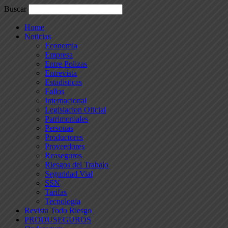
Buscar
Home
Noticias
Economia
Empresa
Entre Polizas
Entrevista
Estadisticas
Fallos
Internacional
Legislacion Oficial
Patrimoniales
Personas
Productores
Proveedores
Reaseguros
Riesgos del Trabajo
Seguridad Vial
SSN
Tarifas
Tecnologia
Revista Todo Riesgo
PRODUSEGUROS