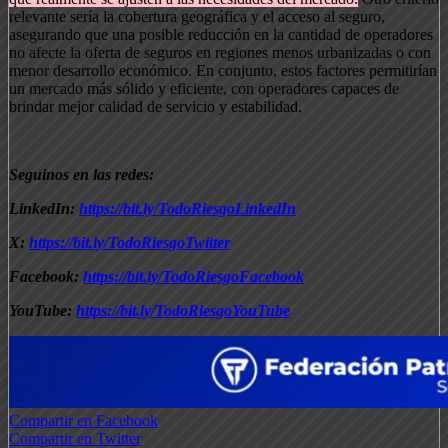
relevante sería la cobertura geográfica y el acceso al seguro,
asegurando que una posible reducción en la cantidad de operadores
no afecte la oferta de seguros en regiones menos urbanizadas o con
menor desarrollo económico. En conjunto, estos factores permitirían
un mercado más sólido y eficiente, con operadores capaces de
brindar mejor calidad de servicio y estabilidad.
Seguinos en las redes:
LinkedIn:
https://bit.ly/TodoRiesgoLinkedIn
X:
https://bit.ly/TodoRiesgoTwitter
Facebook:
https://bit.ly/TodoRiesgoFacebook
YouTube:
https://bit.ly/TodoRiesgoYouTube
Compartir en Facebook
Compartir en Twitter