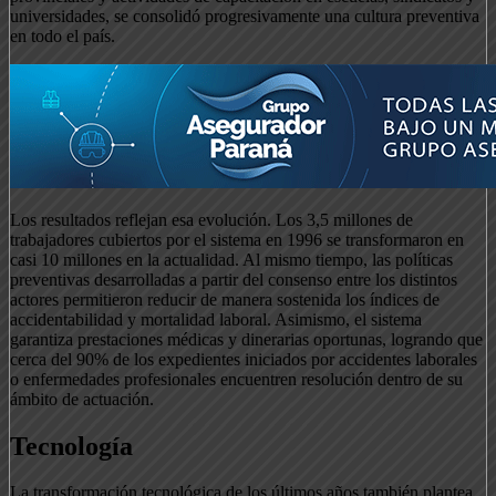
universidades, se consolidó progresivamente una cultura preventiva
en todo el país.
Los resultados reflejan esa evolución. Los 3,5 millones de
trabajadores cubiertos por el sistema en 1996 se transformaron en
casi 10 millones en la actualidad. Al mismo tiempo, las políticas
preventivas desarrolladas a partir del consenso entre los distintos
actores permitieron reducir de manera sostenida los índices de
accidentabilidad y mortalidad laboral. Asimismo, el sistema
garantiza prestaciones médicas y dinerarias oportunas, logrando que
cerca del 90% de los expedientes iniciados por accidentes laborales
o enfermedades profesionales encuentren resolución dentro de su
ámbito de actuación.
Tecnología
La transformación tecnológica de los últimos años también plantea