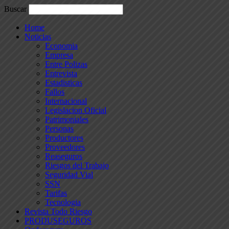
Buscar
Home
Noticias
Economia
Empresa
Entre Polizas
Entrevista
Estadisticas
Fallos
Internacional
Legislacion Oficial
Patrimoniales
Personas
Productores
Proveedores
Reaseguros
Riesgos del Trabajo
Seguridad Vial
SSN
Tarifas
Tecnologia
Revista Todo Riesgo
PRODUSEGUROS