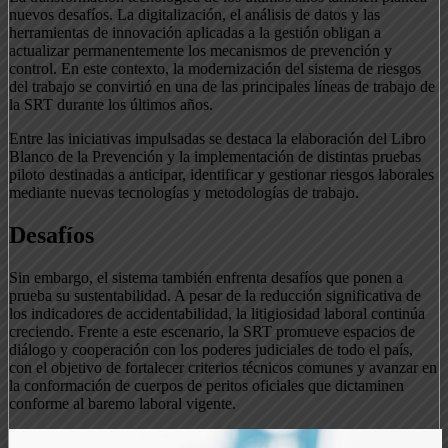
nuevos desafíos. La digitalización, el análisis de datos y las
herramientas de innovación aplicadas a la gestión obligan a
actualizar permanentemente los mecanismos de prevención y
control. En este contexto, la modernización del sistema de riesgos
del trabajo se convirtió en una de las principales líneas de trabajo de
la SRT durante los últimos años.
Entre las iniciativas impulsadas se destaca la elaboración del Libro
Blanco de la Prevención y la implementación de distintas pruebas
piloto destinadas a anticipar, identificar y gestionar riesgos laborales
mediante nuevas tecnologías y metodologías de trabajo.
Desafíos
Sin embargo, el sistema también enfrenta desafíos que ponen a
prueba su sustentabilidad. A pesar de la reducción significativa de
los indicadores de accidentabilidad, la litigiosidad laboral continúa
creciendo. Frente a este escenario, la SRT promueve espacios de
diálogo y cooperación con los poderes judiciales de todo el país,
con el objetivo de fortalecer criterios técnicos comunes y avanzar en
la conformación de cuerpos de peritos oficiales que dictaminen
conforme al baremo laboral vigente.