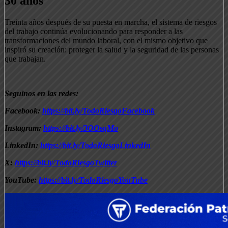
30 años
Treinta años después de su puesta en marcha, el sistema de riesgos
del trabajo continúa evolucionando para responder a las
transformaciones del mundo laboral, con el mismo objetivo que
inspiró su creación: proteger la salud y la seguridad de las personas
que trabajan.
Seguinos en las redes:
Facebook:
https://bit.ly/TodoRiesgoFacebook
Instagram:
https://bit.ly/3OOsqMo
LinkedIn:
https://bit.ly/TodoRiesgoLinkedIn
X:
https://bit.ly/TodoRiesgoTwitter
YouTube:
https://bit.ly/TodoRiesgoYouTube