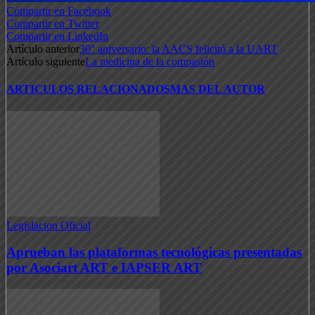
Compartir en Facebook
Compartir en Twitter
Compartir en LinkedIn
Artículo anterior
30° aniversario: la AACS felicitó a la UART
Artículo siguiente
La medicina de la compasión
ARTICULOS RELACIONADOS
MAS DEL AUTOR
Legislacion Oficial
Aprueban las plataformas tecnológicas presentadas
por Asociart ART e IAPSER ART