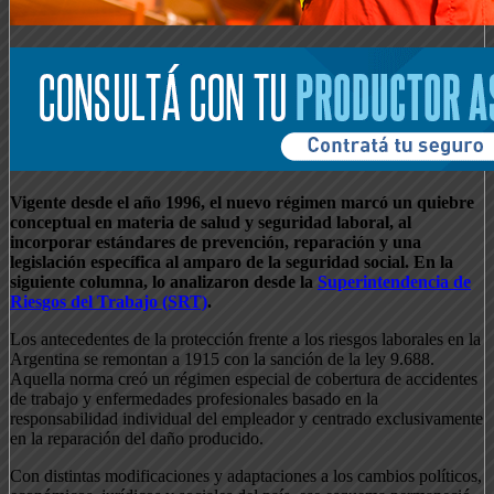
Vigente desde el año 1996, el nuevo régimen marcó un quiebre
conceptual en materia de salud y seguridad laboral, al
incorporar estándares de prevención, reparación y una
legislación específica al amparo de la seguridad social. En la
siguiente columna, lo analizaron desde la
Superintendencia de
Riesgos del Trabajo (SRT)
.
Los antecedentes de la protección frente a los riesgos laborales en la
Argentina se remontan a 1915 con la sanción de la ley 9.688.
Aquella norma creó un régimen especial de cobertura de accidentes
de trabajo y enfermedades profesionales basado en la
responsabilidad individual del empleador y centrado exclusivamente
en la reparación del daño producido.
Con distintas modificaciones y adaptaciones a los cambios políticos,