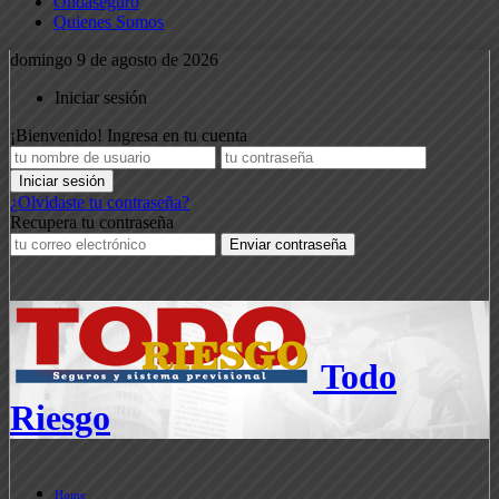
Ondaseguro
Quienes Somos
domingo 9 de agosto de 2026
Iniciar sesión
¡Bienvenido! Ingresa en tu cuenta
¿Olvidaste tu contraseña?
Recupera tu contraseña
Todo
Riesgo
Home