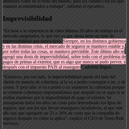
limítrofes como en el resto del mundo, para los clientes con los que
estamos acostumbrados a trabajar”, informó el ejecutivo.
Imprevisibilidad
“En base a la experiencia de estos últimos 20 años de trabajo en el
mercado asegurador, lo que veo es que ahora tiene un tinte de
imprevisibilidad que nunca tuvo.
Siempre, en los distintos gobiernos
y en las distintas crisis, el mercado de seguros se mantuvo estable y,
por sobre todas las cosas, se mantuvo previsible. Este último año se
agregó una dosis de imprevisibilidad, sobre todo con el problema de
pagos de primas al exterior, que es algo que nunca se pudo prever, y
después con el impuesto PAIS al reaseguro
”, advirtió Rigou.
“Entonces, por ese lado, la imprevisibilidad queda del lado del
cliente en materia de cobertura, si la va a poder conseguir o no, y de
costos. Y peor aún: si va a poder o no mantener la cobertura porque
se cerraron coberturas importantísimas que después no se supo si se
podían mantener por la imposibilidad de pago al exterior. Se
presupuesta todos los años un costo para determinado los tipos de
seguros, que son los que llevan reaseguros facultativos, al que este
año hay que agregarle un 25 o 30% de costo que la compañía de
seguros después ve cómo lo aplica”, explicó el CEO de Teem Risk
Services.