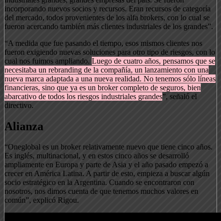
incorporando nuevos socios y recursos. Eran recursos de categoría
del mercado, todos provenientes de los alfa brokers, con lo cual se
fueron acercando también más clientes industriales de los grandes”.
“A medida que fue pasando el tiempo, esos mismos clientes nos
fueron exigiendo nuevas soluciones para otro tipo de riesgos, con lo
cual nos fuimos ampliando.
Luego de cuatro años, pensamos que se
necesitaba un rebranding de la compañía, un lanzamiento con una
nueva marca adaptada a una nueva realidad. No tenemos sólo líneas
financieras, sino que ya es un broker completo de seguros, bien
abarcativo de todos los riesgos industriales grandes
”, señaló el
directivo.
Alianza
“Oneglobal es un broker relativamente nuevo que tiene cinco años.
Es inglés, multinacional, y en estos cinco años se desarrolló
ampliamente en Europa y parte de Asia y el año pasado empezó a
crecer en América Latina. A partir de esto, empieza a buscar algún
socio estratégico en la Argentina. Cuando se encontraron con
nosotros, nos dimos cuenta de que tenemos muchos valores en
común”, explicó Rigou.