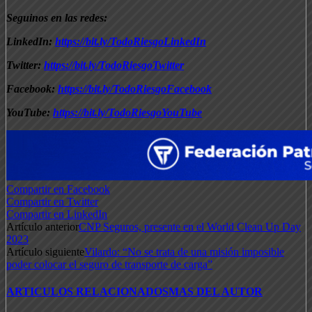
Seguinos en las redes:
LinkedIn:
https://bit.ly/TodoRiesgoLinkedIn
Twitter:
https://bit.ly/TodoRiesgoTwitter
Facebook:
https://bit.ly/TodoRiesgoFacebook
YouTube:
https://bit.ly/TodoRiesgoYouTube
Compartir en Facebook
Compartir en Twitter
Compartir en LinkedIn
Artículo anterior
CNP Seguros, presente en el World Clean Up Day
2023
Artículo siguiente
Vilardo: “No se trata de una misión imposible
poder colocar el seguro de transporte de carga”
ARTICULOS RELACIONADOS
MAS DEL AUTOR