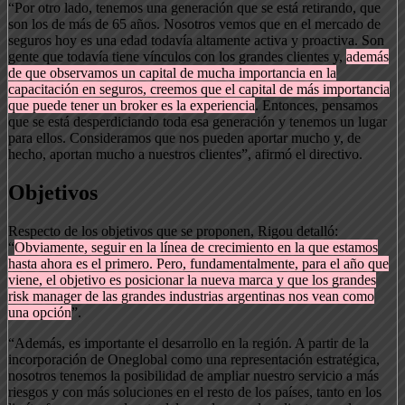
“Por otro lado, tenemos una generación que se está retirando, que
son los de más de 65 años. Nosotros vemos que en el mercado de
seguros hoy es una edad todavía altamente activa y proactiva. Son
gente que todavía tiene vínculos con los grandes clientes y,
además
de que observamos un capital de mucha importancia en la
capacitación en seguros, creemos que el capital de más importancia
que puede tener un broker es la experiencia
. Entonces, pensamos
que se está desperdiciando toda esa generación y tenemos un lugar
para ellos. Consideramos que nos pueden aportar mucho y, de
hecho, aportan mucho a nuestros clientes”, afirmó el directivo.
Objetivos
Respecto de los objetivos que se proponen, Rigou detalló:
“
Obviamente, seguir en la línea de crecimiento en la que estamos
hasta ahora es el primero. Pero, fundamentalmente, para el año que
viene, el objetivo es posicionar la nueva marca y que los grandes
risk manager de las grandes industrias argentinas nos vean como
una opción
”.
“Además, es importante el desarrollo en la región. A partir de la
incorporación de Oneglobal como una representación estratégica,
nosotros tenemos la posibilidad de ampliar nuestro servicio a más
riesgos y con más soluciones en el resto de los países, tanto en los