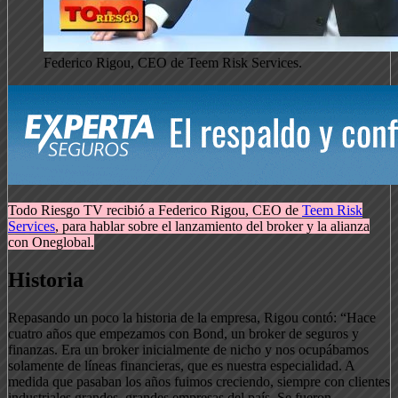
Federico Rigou, CEO de Teem Risk Services.
Todo Riesgo TV recibió a Federico Rigou, CEO de
Teem Risk
Services
, para hablar sobre el lanzamiento del broker y la alianza
con Oneglobal.
Historia
Repasando un poco la historia de la empresa, Rigou contó: “Hace
cuatro años que empezamos con Bond, un broker de seguros y
finanzas. Era un broker inicialmente de nicho y nos ocupábamos
solamente de líneas financieras, que es nuestra especialidad. A
medida que pasaban los años fuimos creciendo, siempre con clientes
industriales grandes, grandes empresas del país. Se fueron