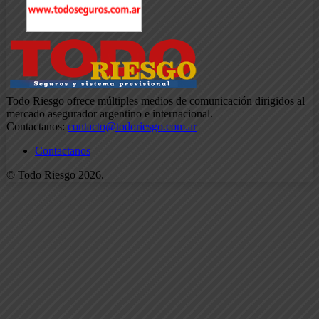
Todo Riesgo ofrece múltiples medios de comunicación dirigidos al
mercado asegurador argentino e internacional.
Contactanos:
contacto@todoriesgo.com.ar
Contactanos
© Todo Riesgo 2026.