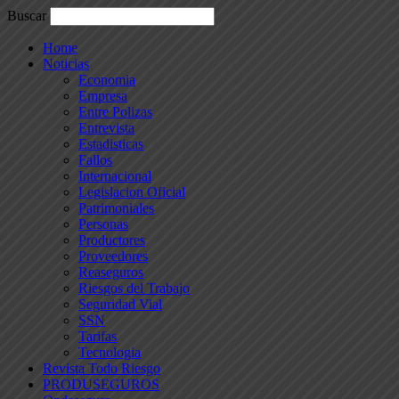
Buscar
Home
Noticias
Economia
Empresa
Entre Polizas
Entrevista
Estadisticas
Fallos
Internacional
Legislacion Oficial
Patrimoniales
Personas
Productores
Proveedores
Reaseguros
Riesgos del Trabajo
Seguridad Vial
SSN
Tarifas
Tecnologia
Revista Todo Riesgo
PRODUSEGUROS