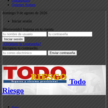
Ondaseguro
Quienes Somos
domingo 9 de agosto de 2026
Iniciar sesión
¡Bienvenido! Ingresa en tu cuenta
¿Olvidaste tu contraseña?
Recupera tu contraseña
Todo
Riesgo
Home