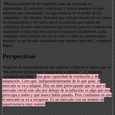
“Mirando adentro de la Argentina, para las empresas es
imprevisible. Es un tema a solucionar y somos nosotros los que
tenemos que comunicarlo, los que estamos en el medio de las
compañías y los clientes. Tenemos que trabajar mucho en ver cómo
lo comunicamos y ver bien cuál es la solución que toman las
compañías porque están tomando una solución para los contratos de
reaseguros y otra solución para los reaseguros facultativos. Cada
compañía cómo traduce eso en el costo y cómo lo comunicamos
nosotros: es un desafío importante que tenemos este año”, completó
Rigou.
Perspectivas
Respecto de las perspectivas que avizora, el directivo afirmó que es
“un defensor del mercado asegurador a ultranza”. Al respecto,
consideró que tiene “
una gran capacidad de resolución y de
adaptación. Creo que, independientemente de lo que pase, el
mercado se va a adaptar. Hay un dato preocupante que es que el
mercado creció este año por debajo de la inflación: es algo que nos
preocupa a todos y que nunca había pasado. Pero confiamos en que
el mercado se va a recuperar. Es un mercado con un instinto de
supervivencia muy notorio
”.