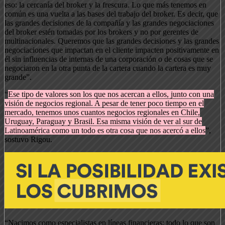
eso: la cercanía del broker y la frescura. Lo que más tenemos en
común es una vuelta a las bases del trabajo del broker. Es decir, que
las grandes decisiones de la compañía y las grandes negociaciones
del broker estén tomadas por los brokers y no por gerentes de
multinacionales. Queremos que las grandes decisiones y las grandes
negociaciones que impactan en el cliente impacten positivamente en
él sin influencias de internas de una corporación o de cosas que se
negociaron en la otra punta de la cartera cuando la cartera es muy
grande”.
“
Ese tipo de valores son los que nos acercan a ellos, junto con una
visión de negocios regional. A pesar de tener poco tiempo en el
mercado, tenemos unos cuantos negocios regionales en Chile,
Uruguay, Paraguay y Brasil. Esa misma visión de ver al sur de
Latinoamérica como un todo es otra cosa que nos acercó a ellos
”,
sostuvo Rigou.
“Nacimos como especialistas en líneas financieras: todo lo que son