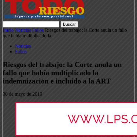
Inicio
Noticias
Fallos
Riesgos del trabajo: la Corte anula un fallo
que había multiplicado la...
Noticias
Fallos
Riesgos del trabajo: la Corte anula un
fallo que había multiplicado la
indemnización e incluido a la ART
30 de mayo de 2019