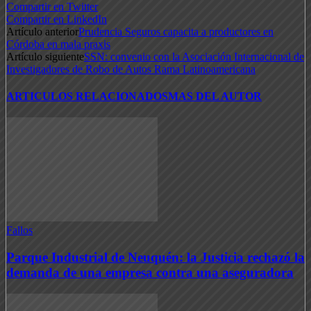
Compartir en Twitter
Compartir en LinkedIn
Artículo anterior
Prudencia Seguros capacita a productores en
Córdoba en mala praxis
Artículo siguiente
SSN: convenio con la Asociación Internacional de
Investigadores de Robo de Autos Rama Latinoamericana
ARTICULOS RELACIONADOS
MAS DEL AUTOR
Fallos
Parque Industrial de Neuquén: la Justicia rechazó la
demanda de una empresa contra una aseguradora