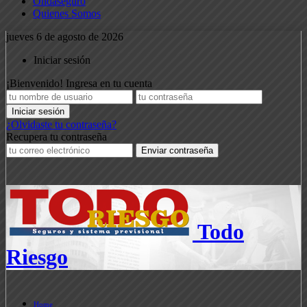
Ondaseguro
Quienes Somos
jueves 6 de agosto de 2026
Iniciar sesión
¡Bienvenido! Ingresa en tu cuenta
¿Olvidaste tu contraseña?
Recupera tu contraseña
Todo
Riesgo
Home