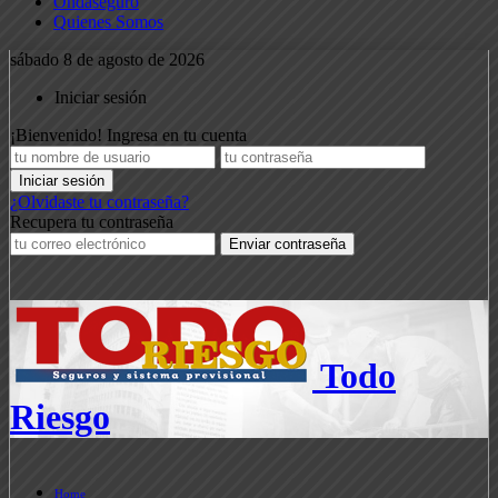
Ondaseguro
Quienes Somos
sábado 8 de agosto de 2026
Iniciar sesión
¡Bienvenido! Ingresa en tu cuenta
¿Olvidaste tu contraseña?
Recupera tu contraseña
Todo
Riesgo
Home