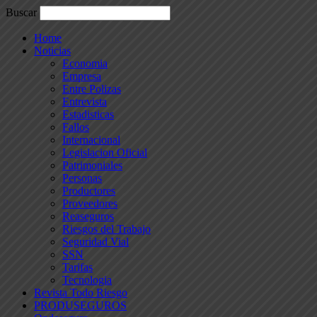
Buscar
Home
Noticias
Economia
Empresa
Entre Polizas
Entrevista
Estadisticas
Fallos
Internacional
Legislacion Oficial
Patrimoniales
Personas
Productores
Proveedores
Reaseguros
Riesgos del Trabajo
Seguridad Vial
SSN
Tarifas
Tecnologia
Revista Todo Riesgo
PRODUSEGUROS