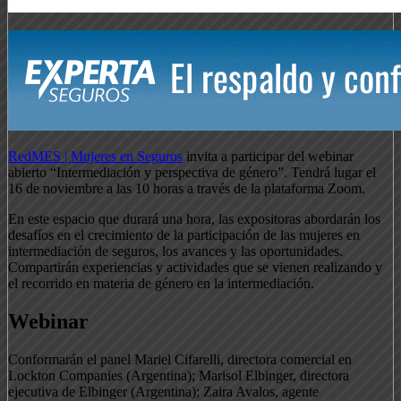
RedMES | Mujeres en Seguros
invita a participar del webinar
abierto “Intermediación y perspectiva de género”. Tendrá lugar el
16 de noviembre a las 10 horas a través de la plataforma Zoom.
En este espacio que durará una hora, las expositoras abordarán los
desafíos en el crecimiento de la participación de las mujeres en
intermediación de seguros, los avances y las oportunidades.
Compartirán experiencias y actividades que se vienen realizando y
el recorrido en materia de género en la intermediación.
Webinar
Conformarán el panel Mariel Cifarelli, directora comercial en
Lockton Companies (Argentina); Marisol Elbinger, directora
ejecutiva de Elbinger (Argentina); Zaira Avalos, agente