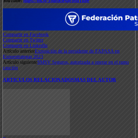
YouTube:
https://bit.ly/TodoRiesgoYouTube
Compartir en Facebook
Compartir en Twitter
Compartir en LinkedIn
Artículo anterior
Exposición de la presidente de FAPASA en
Expoestrategas 2023
Artículo siguiente
SMSV Seguros, autorizada a operar en el ramo
caución
ARTICULOS RELACIONADOS
MAS DEL AUTOR