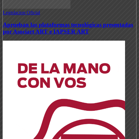
Legislacion Oficial
Aprueban las plataformas tecnológicas presentadas
por Asociart ART e IAPSER ART