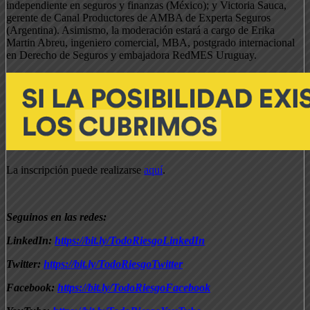
independiente en seguros y finanzas (México); y Victoria Sauca,
gerente de Canal Productores de AMBA de Experta Seguros
(Argentina). Asimismo, la moderación estará a cargo de Erika
Martin Abreu, ingeniero comercial, MBA, postgrado internacional
en Derecho de Seguros y embajadora RedMES Uruguay.
La inscripción puede realizarse
aquí
.
Seguinos en las redes:
LinkedIn:
https://bit.ly/TodoRiesgoLinkedIn
Twitter:
https://bit.ly/TodoRiesgoTwitter
Facebook:
https://bit.ly/TodoRiesgoFacebook