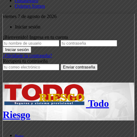
Ondaseguro
Quienes Somos
viernes 7 de agosto de 2026
Iniciar sesión
¡Bienvenido! Ingresa en tu cuenta
¿Olvidaste tu contraseña?
Recupera tu contraseña
Todo
Riesgo
Home