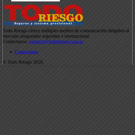
Todo Riesgo ofrece múltiples medios de comunicación dirigidos al
mercado asegurador argentino e internacional.
Contactanos:
contacto@todoriesgo.com.ar
Contactanos
© Todo Riesgo 2026.