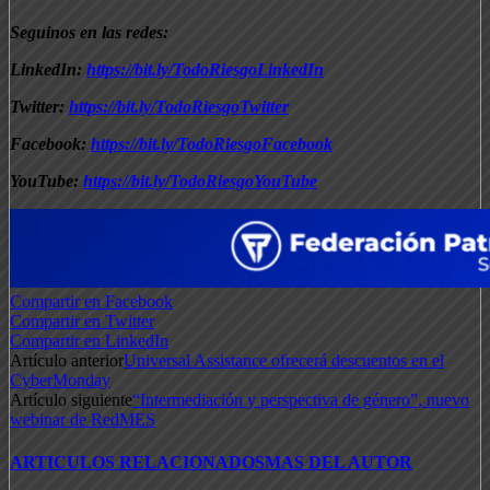
Seguinos en las redes:
LinkedIn:
https://bit.ly/TodoRiesgoLinkedIn
Twitter:
https://bit.ly/TodoRiesgoTwitter
Facebook:
https://bit.ly/TodoRiesgoFacebook
YouTube:
https://bit.ly/TodoRiesgoYouTube
Compartir en Facebook
Compartir en Twitter
Compartir en LinkedIn
Artículo anterior
Universal Assistance ofrecerá descuentos en el
CyberMonday
Artículo siguiente
“Intermediación y perspectiva de género”, nuevo
webinar de RedMES
ARTICULOS RELACIONADOS
MAS DEL AUTOR