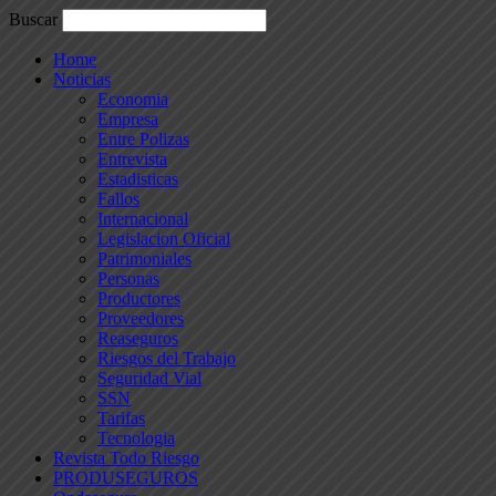
Buscar
Home
Noticias
Economia
Empresa
Entre Polizas
Entrevista
Estadisticas
Fallos
Internacional
Legislacion Oficial
Patrimoniales
Personas
Productores
Proveedores
Reaseguros
Riesgos del Trabajo
Seguridad Vial
SSN
Tarifas
Tecnologia
Revista Todo Riesgo
PRODUSEGUROS