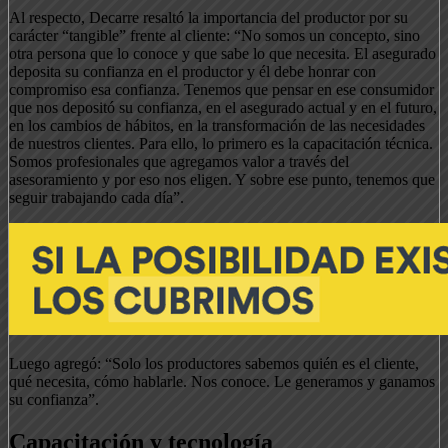
Al respecto, Decarre resaltó la importancia del productor por su
carácter “tangible” frente al cliente: “No somos un concepto, sino
otra persona que lo conoce y que sabe lo que necesita. El asegurado
deposita su confianza en el productor y él debe honrar con
compromiso esa confianza. Tenemos que pensar en ese consumidor
que nos depositó su confianza, en el asegurado actual y en el futuro,
en los cambios de hábitos, en la transformación de las necesidades
de nuestros clientes. Para ello, lo primero es la capacitación técnica.
Somos profesionales que agregamos valor a través del
asesoramiento y por eso nos eligen. Y sobre ese punto, tenemos que
seguir trabajando cada día”.
Luego agregó: “Solo los productores sabemos quién es el cliente,
qué necesita, cómo hablarle. Nos conoce. Le generamos y ganamos
su confianza”.
Capacitación y tecnología