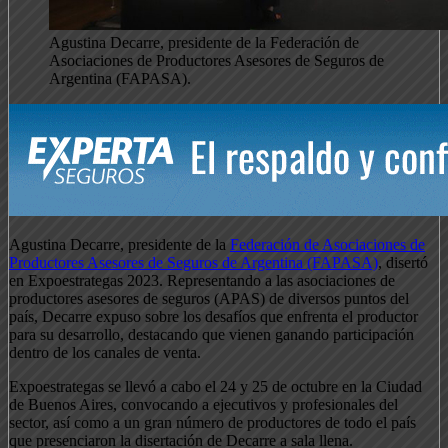
Agustina Decarre, presidente de la Federación de
Asociaciones de Productores Asesores de Seguros de
Argentina (FAPASA).
Agustina Decarre, presidente de la
Federación de Asociaciones de
Productores Asesores de Seguros de Argentina (FAPASA)
, disertó
en Expoestrategas 2023. Representando a las asociaciones de
productores asesores de seguros (APAS) de diversos puntos del
país, Decarre expuso sobre los desafíos que enfrenta el productor
para su desarrollo, destacando que vienen ganando participación
dentro de los canales de venta.
Expoestrategas se llevó a cabo el 24 y 25 de octubre en la Ciudad
de Buenos Aires, convocando a ejecutivos y profesionales del
sector, así como a un gran número de productores de todo el país
que presenciaron la disertación de Decarre a sala llena.