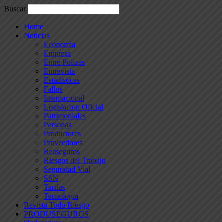
Buscar
Home
Noticias
Economia
Empresa
Entre Polizas
Entrevista
Estadisticas
Fallos
Internacional
Legislacion Oficial
Patrimoniales
Personas
Productores
Proveedores
Reaseguros
Riesgos del Trabajo
Seguridad Vial
SSN
Tarifas
Tecnologia
Revista Todo Riesgo
PRODUSEGUROS