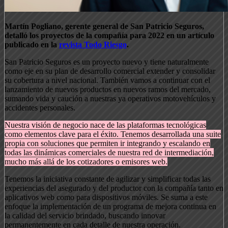
Martín Pogliano, gerente general de San Patricio Seguros,
detalló los proyectos de la compañía para 2022 en un artículo
publicado en la
revista Todo Riesgo
.
San Patricio Seguros es un proyecto nuevo y tiene naturalmente
como eje en su plan de desarrollo comercial extender y consolidar
su cobertura a nivel nacional. También vamos a continuar con el
lanzamiento de nuevos productos en nuevos ramos del mercado,
sumando vida y caución a nuestras ya operativos motovehículos y
accidentes personales.
Nuestra visión de negocio nace de las plataformas tecnológicas
como elementos clave para el éxito. Tenemos desarrollada una suite
propia con soluciones que permiten ir integrando y escalando en
todas las dinámicas comerciales de nuestra red de intermediación,
mucho más allá de los cotizadores o emisores web.
Tenemos la iniciativa constante de agilizar y simplificar todas las
experiencias del asegurado y del productor con la compañía tanto en
aplicativos web como para dispositivos móviles. Se suma a este
enfoque la implementación de un programa de mejora continua en
la calidad del servicio brindado, buscando innovar
permanentemente en cada detalle de nuestra operación.