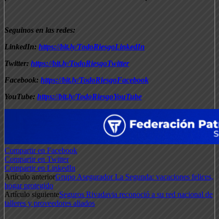
Seguinos en las redes:
LinkedIn:
https://bit.ly/TodoRiesgoLinkedIn
Twitter:
https://bit.ly/TodoRiesgoTwitter
Facebook:
https://bit.ly/TodoRiesgoFacebook
YouTube:
https://bit.ly/TodoRiesgoYouTube
Compartir en Facebook
Compartir en Twitter
Compartir en LinkedIn
Artículo anterior
Grupo Asegurador La Segunda: vacaciones felices,
hogar protegido
Artículo siguiente
Seguros Rivadavia reconoció a su red nacional de
talleres y proveedores aliados