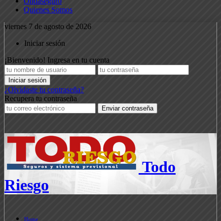
Ondaseguro
Quienes Somos
viernes 7 de agosto de 2026
Iniciar sesión
¡Bienvenido! Ingresa en tu cuenta
¿Olvidaste tu contraseña?
Recupera tu contraseña
Todo
Riesgo
Home