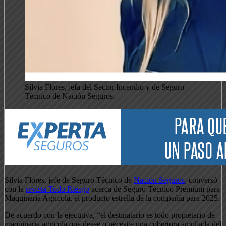
Silvia Flores, jefa del Sector Incendio y de Seguro
Técnico de Nación Seguros.
Silvia Flores, jefe de Seguro Técnico de
Nación Seguros
, conversó
con la
revista Todo Riesgo
acerca de Seguro Técnico Premium para
Maquinaria Agrícola, el producto estrella de la compañía para 2025.
De acuerdo con la ejecutiva, “el destinatario es todo propietario de
maquinaria agrícola que desee o necesite una cobertura ampliada del