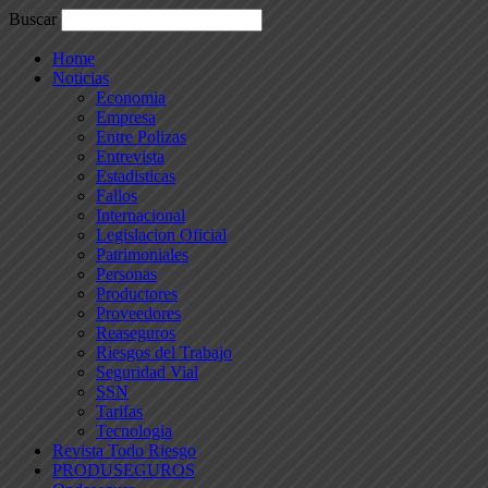
Buscar
Home
Noticias
Economia
Empresa
Entre Polizas
Entrevista
Estadisticas
Fallos
Internacional
Legislacion Oficial
Patrimoniales
Personas
Productores
Proveedores
Reaseguros
Riesgos del Trabajo
Seguridad Vial
SSN
Tarifas
Tecnologia
Revista Todo Riesgo
PRODUSEGUROS