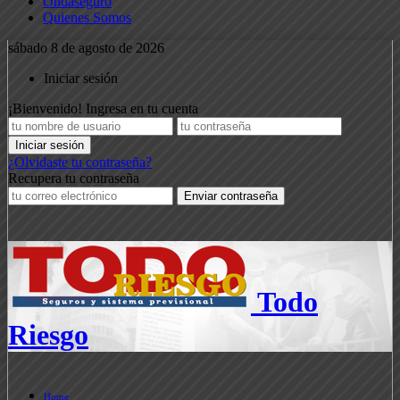
Ondaseguro
Quienes Somos
sábado 8 de agosto de 2026
Iniciar sesión
¡Bienvenido! Ingresa en tu cuenta
¿Olvidaste tu contraseña?
Recupera tu contraseña
Todo
Riesgo
Home