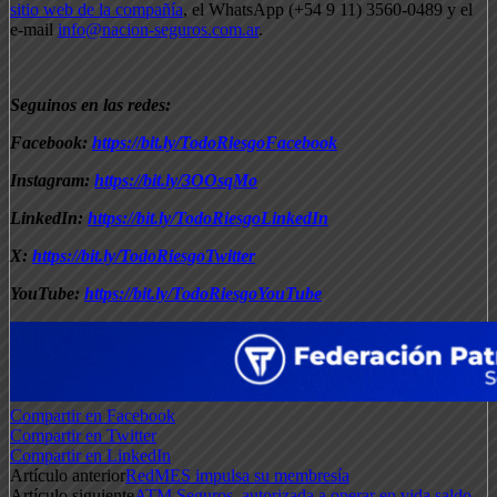
sitio web de la compañía
, el WhatsApp (+54 9 11) 3560-0489 y el
e-mail
info@nacion-seguros.com.ar
.
Seguinos en las redes:
Facebook:
https://bit.ly/TodoRiesgoFacebook
Instagram:
https://bit.ly/3OOsqMo
LinkedIn:
https://bit.ly/TodoRiesgoLinkedIn
X:
https://bit.ly/TodoRiesgoTwitter
YouTube:
https://bit.ly/TodoRiesgoYouTube
Compartir en Facebook
Compartir en Twitter
Compartir en LinkedIn
Artículo anterior
RedMES impulsa su membresía
Artículo siguiente
ATM Seguros, autorizada a operar en vida saldo