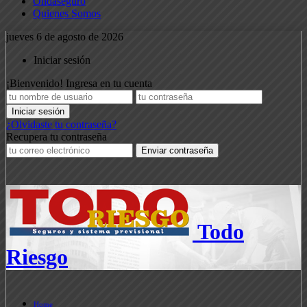
Ondaseguro
Quienes Somos
jueves 6 de agosto de 2026
Iniciar sesión
¡Bienvenido! Ingresa en tu cuenta
¿Olvidaste tu contraseña?
Recupera tu contraseña
Todo
Riesgo
Home