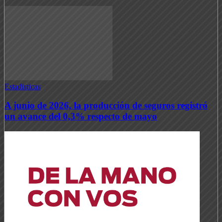
Estadisticas
A junio de 2026, la producción de seguros registró
un avance del 0,3% respecto de mayo