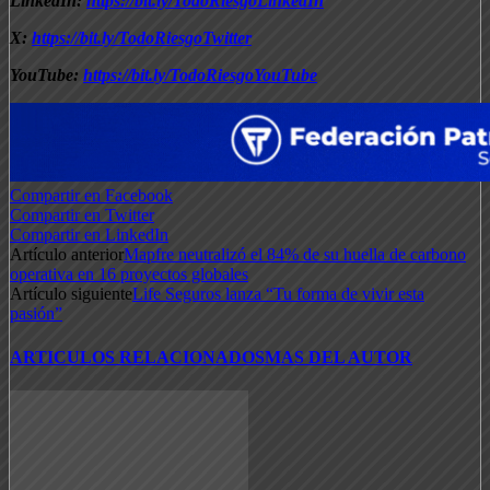
LinkedIn:
https://bit.ly/TodoRiesgoLinkedIn
X:
https://bit.ly/TodoRiesgoTwitter
YouTube:
https://bit.ly/TodoRiesgoYouTube
Compartir en Facebook
Compartir en Twitter
Compartir en LinkedIn
Artículo anterior
Mapfre neutralizó el 84% de su huella de carbono
operativa en 16 proyectos globales
Artículo siguiente
Life Seguros lanza “Tu forma de vivir esta
pasión”
ARTICULOS RELACIONADOS
MAS DEL AUTOR