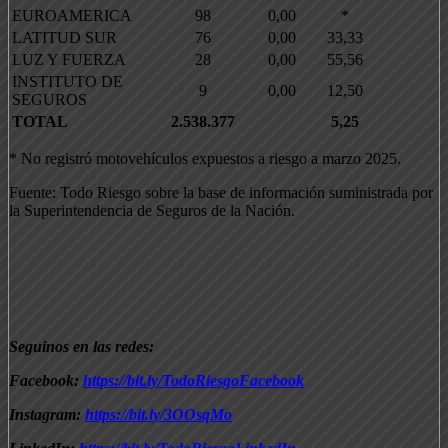
EUROAMERICA
98
0,00
*
LATITUD SUR
76
0,00
33,33
LUZ Y FUERZA
28
0,00
55,56
INSTITUTO DE
9
0,00
12,50
SEGUROS
TOTAL
2.538.377
5,25
* No registró motovehículos expuestos a riesgo a marzo 2025.
Fuente: Todo Riesgo sobre la base de información suministrada por
la Superintendencia de Seguros de la Nación.
Seguinos en las redes:
Facebook:
https://bit.ly/TodoRiesgoFacebook
Instagram:
https://bit.ly/3OOsqMo