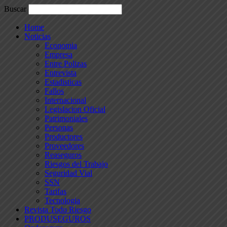
Buscar
Home
Noticias
Economia
Empresa
Entre Polizas
Entrevista
Estadisticas
Fallos
Internacional
Legislacion Oficial
Patrimoniales
Personas
Productores
Proveedores
Reaseguros
Riesgos del Trabajo
Seguridad Vial
SSN
Tarifas
Tecnologia
Revista Todo Riesgo
PRODUSEGUROS