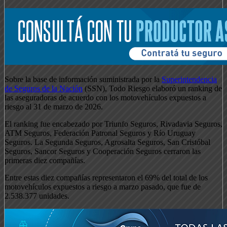
Sobre la base de información suministrada por la
Superintendencia
de Seguros de la Nación
(SSN), Todo Riesgo elaboró un ranking de
las aseguradoras de acuerdo con los motovehículos expuestos a
riesgo al 31 de marzo de 2026.
El ranking fue encabezado por Triunfo Seguros, Rivadavia Seguros,
ATM Seguros, Federación Patronal Seguros y Río Uruguay
Seguros. La Segunda Seguros, Agrosalta Seguros, San Cristóbal
Seguros, Sancor Seguros y Cooperación Seguros cerraron las
primeras diez compañías.
Entre estas diez compañías representaron el 69% del total de los
motovehículos expuestos a riesgo a marzo pasado, que fue de
2.538.377 unidades.