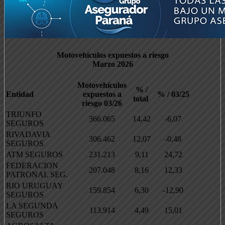
Motovehículos expuestos a riesgo
Marzo 2026
Motovehículos
% /
Entidad
expuestos a
% / 03/25
total
riesgo 03/26
TRIUNFO
366.065
14,42
-6,07
SEGUROS
RIVADAVIA
306.462
12,07
-0,48
SEGUROS
ATM SEGUROS
231.213
9,11
24,72
FEDERACION
207.048
8,16
12,33
PATRONAL SEG.
RIO URUGUAY
159.854
6,30
-12,90
SEGUROS
LA SEGUNDA
113.914
4,49
15,01
SEGUROS