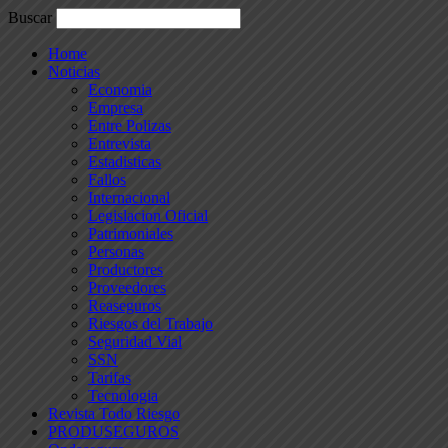
Buscar
Home
Noticias
Economia
Empresa
Entre Polizas
Entrevista
Estadisticas
Fallos
Internacional
Legislacion Oficial
Patrimoniales
Personas
Productores
Proveedores
Reaseguros
Riesgos del Trabajo
Seguridad Vial
SSN
Tarifas
Tecnologia
Revista Todo Riesgo
PRODUSEGUROS