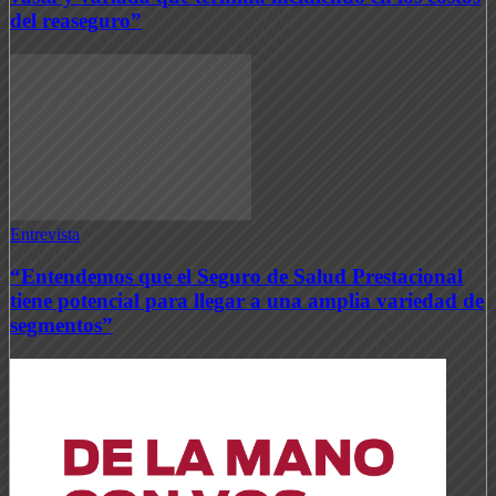
del reaseguro”
Entrevista
“Entendemos que el Seguro de Salud Prestacional
tiene potencial para llegar a una amplia variedad de
segmentos”