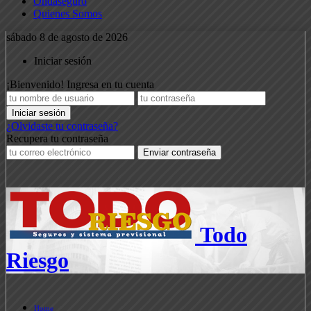
Ondaseguro
Quienes Somos
sábado 8 de agosto de 2026
Iniciar sesión
¡Bienvenido! Ingresa en tu cuenta
¿Olvidaste tu contraseña?
Recupera tu contraseña
Todo
Riesgo
Home