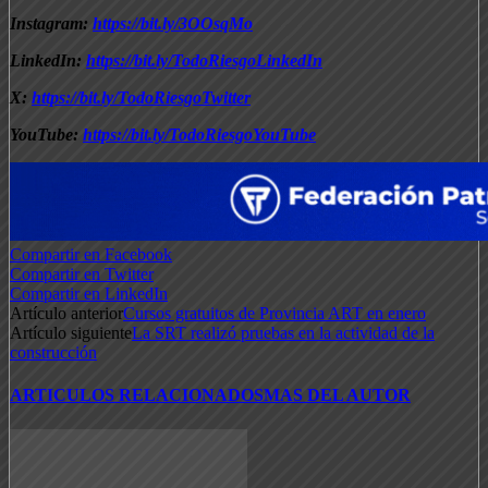
Instagram:
https://bit.ly/3OOsqMo
LinkedIn:
https://bit.ly/TodoRiesgoLinkedIn
X:
https://bit.ly/TodoRiesgoTwitter
YouTube:
https://bit.ly/TodoRiesgoYouTube
Compartir en Facebook
Compartir en Twitter
Compartir en LinkedIn
Artículo anterior
Cursos gratuitos de Provincia ART en enero
Artículo siguiente
La SRT realizó pruebas en la actividad de la
construcción
ARTICULOS RELACIONADOS
MAS DEL AUTOR