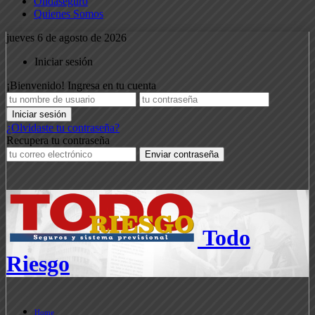
Ondaseguro
Quienes Somos
jueves 6 de agosto de 2026
Iniciar sesión
¡Bienvenido! Ingresa en tu cuenta
¿Olvidaste tu contraseña?
Recupera tu contraseña
Todo
Riesgo
Home