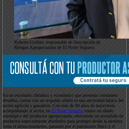
Roberto Gobber, responsable de Suscripción de
Riesgos Agropecuarios de El Norte Seguros.
En un escenario climático y económico que presenta constantes
desafíos, contar con un respaldo sólido es una necesidad básica del
sector agrícola y ganadero. Con más de 88 años de trayectoria
acompañando al sector, en
El Norte Seguros
somos un aliado
estratégico del productor agropecuario, ofreciendo un portafolio de
productos especialmente diseñados para proteger desde la siembra
hasta el almacenamiento, pasando por el patrimonio físico y el