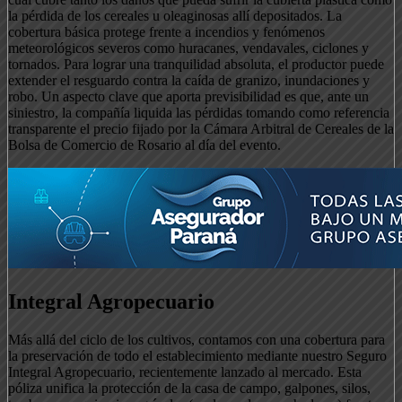
la pérdida de los cereales u oleaginosas allí depositados. La
cobertura básica protege frente a incendios y fenómenos
meteorológicos severos como huracanes, vendavales, ciclones y
tornados. Para lograr una tranquilidad absoluta, el productor puede
extender el resguardo contra la caída de granizo, inundaciones y
robo. Un aspecto clave que aporta previsibilidad es que, ante un
siniestro, la compañía liquida las pérdidas tomando como referencia
transparente el precio fijado por la Cámara Arbitral de Cereales de la
Bolsa de Comercio de Rosario al día del evento.
Integral Agropecuario
Más allá del ciclo de los cultivos, contamos con una cobertura para
la preservación de todo el establecimiento mediante nuestro Seguro
Integral Agropecuario, recientemente lanzado al mercado. Esta
póliza unifica la protección de la casa de campo, galpones, silos,