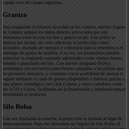
capital vivo del campo argentino.
Granizo
Para resguardar el esfuerzo invertido en los cultivos, nuestro Seguro
de Granizo ampara los daños directos provocados por este
fenómeno sobre la cosecha fina y gruesa en pie. Esta póliza se
destaca por incluir, sin costo adicional, la protección contra
incendios, incendio de rastrojos y coberturas para la resiembra o el
reintegro de gastos de siembra. A su vez, los productores pueden
potenciar su resguardo sumando adicionales contra vientos fuertes,
heladas o planchado del lote. Con nuestro programa BoNor,
premiamos con descuentos para futuras campañas a las pólizas que
no presenten siniestros, y contamos con la posibilidad de abonar el
seguro mediante el canje de granos (disponibles o futuros) gracias a
una alianza estratégica con Click Granos, y otros corredores como
ser AGD y Grassi, facilitando así la financiación y brindando mayor
flexibilidad al productor.
Silo Bolsa
Una vez finalizada la cosecha, la protección se traslada al lugar de
almacenamiento. Para eso ofrecemos un Seguro de Silo Bolsa, el
cual cubre tanto los daños que pueda sufrir la cubierta plástica como