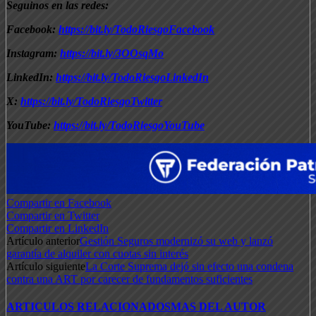
Seguinos en las redes:
Facebook:
https://bit.ly/TodoRiesgoFacebook
Instagram:
https://bit.ly/3OOsqMo
LinkedIn:
https://bit.ly/TodoRiesgoLinkedIn
X:
https://bit.ly/TodoRiesgoTwitter
YouTube:
https://bit.ly/TodoRiesgoYouTube
Compartir en Facebook
Compartir en Twitter
Compartir en LinkedIn
Artículo anterior
Gestión Seguros modernizó su web y lanzó
garantía de alquiler con cuotas sin interés
Artículo siguiente
La Corte Suprema dejó sin efecto una condena
contra una ART por carecer de fundamentos suficientes
ARTICULOS RELACIONADOS
MAS DEL AUTOR