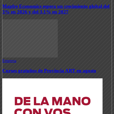
Mapfre Economics espera un crecimiento global del
3% en 2026 y del 3,1% en 2027
Empresa
Cursos gratuitos de Provincia ART en agosto