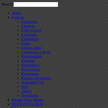
Buscar
Home
Noticias
Economia
Empresa
Entre Polizas
Entrevista
Estadisticas
Fallos
Internacional
Legislacion Oficial
Patrimoniales
Personas
Productores
Proveedores
Reaseguros
Riesgos del Trabajo
Seguridad Vial
SSN
Tarifas
Tecnologia
Revista Todo Riesgo
PRODUSEGUROS