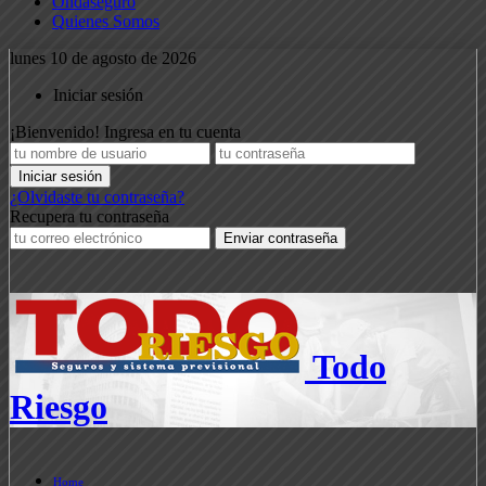
Ondaseguro
Quienes Somos
lunes 10 de agosto de 2026
Iniciar sesión
¡Bienvenido! Ingresa en tu cuenta
¿Olvidaste tu contraseña?
Recupera tu contraseña
Todo
Riesgo
Home