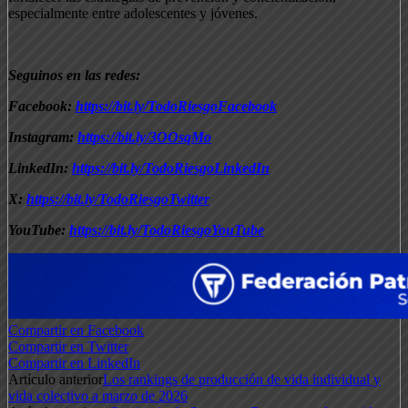
especialmente entre adolescentes y jóvenes.
Seguinos en las redes:
Facebook:
https://bit.ly/TodoRiesgoFacebook
Instagram:
https://bit.ly/3OOsqMo
LinkedIn:
https://bit.ly/TodoRiesgoLinkedIn
X:
https://bit.ly/TodoRiesgoTwitter
YouTube:
https://bit.ly/TodoRiesgoYouTube
Compartir en Facebook
Compartir en Twitter
Compartir en LinkedIn
Artículo anterior
Los rankings de producción de vida individual y
vida colectivo a marzo de 2026