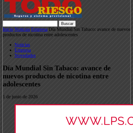
Inicio
Noticias
Empresa
Día Mundial Sin Tabaco: avance de nuevos
productos de nicotina entre adolescentes
Noticias
Empresa
Novedades
Día Mundial Sin Tabaco: avance de
nuevos productos de nicotina entre
adolescentes
1 de junio de 2026