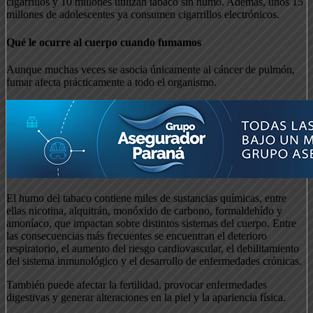
cigarrillos y 10 millones utilizan tabaco sin humo. Además, unos 15
millones de adolescentes ya consumen cigarrillos electrónicos.
Qué le ocurre al cuerpo cuando fumamos
Aunque muchas veces se asocia únicamente al cáncer de pulmón,
fumar afecta prácticamente a todo el organismo.
El humo del tabaco contiene miles de sustancias químicas, entre
ellas nicotina, alquitrán, monóxido de carbono, formaldehído y
amoníaco, que impactan sobre distintos sistemas del cuerpo. Entre
las consecuencias más frecuentes se encuentran el deterioro
respiratorio, el aumento del riesgo cardiovascular, el debilitamiento
del sistema inmunológico y el desarrollo de enfermedades crónicas.
También puede afectar la fertilidad, provocar enfermedades
digestivas y generar alteraciones en la piel y la apariencia física.