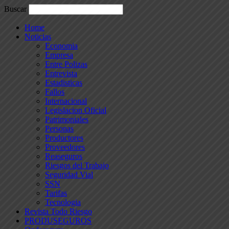
Buscar
Home
Noticias
Economia
Empresa
Entre Polizas
Entrevista
Estadisticas
Fallos
Internacional
Legislacion Oficial
Patrimoniales
Personas
Productores
Proveedores
Reaseguros
Riesgos del Trabajo
Seguridad Vial
SSN
Tarifas
Tecnologia
Revista Todo Riesgo
PRODUSEGUROS