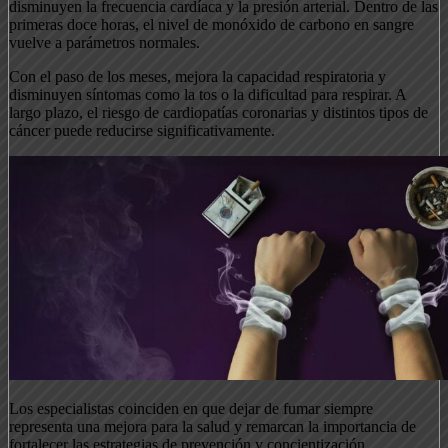
disminuyen la frecuencia cardíaca y la presión arterial. Dentro de las
primeras doce horas, el nivel de monóxido de carbono en sangre
vuelve a parámetros normales.
Con el paso de los meses, mejora la capacidad respiratoria y
disminuyen síntomas como la tos o la dificultad para respirar. A
largo plazo, el riesgo de cardiopatías coronarias y distintos tipos de
cáncer puede reducirse significativamente.
Los especialistas coinciden en que dejar de fumar siempre
representa una mejora para la salud y remarcan la importancia de
fortalecer las estrategias de prevención y concientización,