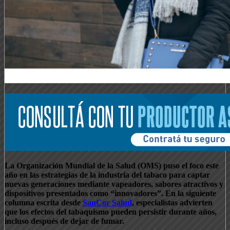
La Organización Mundial de la Salud (OMS) puso el foco este
año en las estrategias de la industria del tabaco para captar
nuevas generaciones mediante vapeadores, sabores atractivos y
dispositivos presentados como “innovadores”. En la siguiente
columna escrita desde
SanCor Salud
, especialistas advierten
que los efectos del tabaquismo pueden persistir durante años,
incluso después de dejar de fumar.