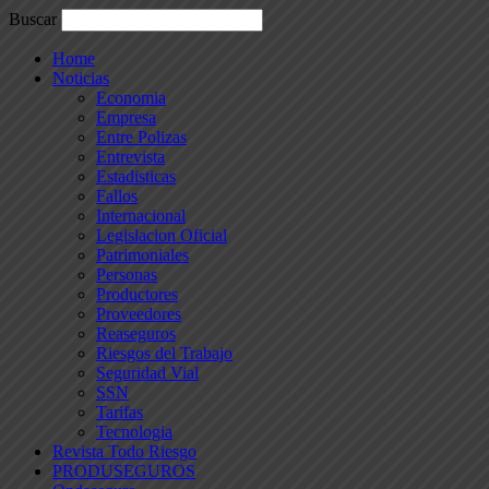
Buscar
Home
Noticias
Economia
Empresa
Entre Polizas
Entrevista
Estadisticas
Fallos
Internacional
Legislacion Oficial
Patrimoniales
Personas
Productores
Proveedores
Reaseguros
Riesgos del Trabajo
Seguridad Vial
SSN
Tarifas
Tecnologia
Revista Todo Riesgo
PRODUSEGUROS