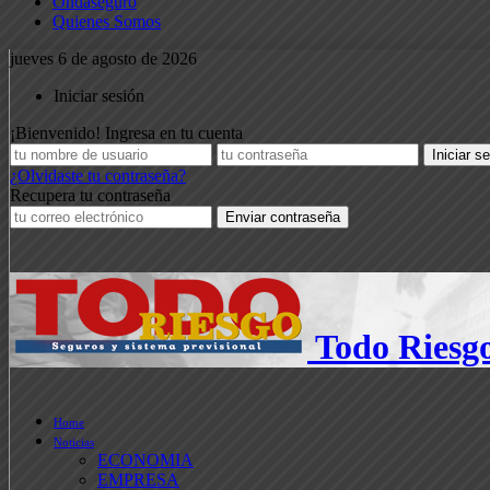
Ondaseguro
Quienes Somos
jueves 6 de agosto de 2026
Iniciar sesión
¡Bienvenido! Ingresa en tu cuenta
¿Olvidaste tu contraseña?
Recupera tu contraseña
Todo Riesg
Home
Noticias
ECONOMIA
EMPRESA