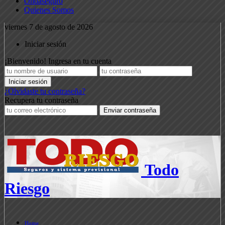
Ondaseguro
Quienes Somos
viernes 7 de agosto de 2026
Iniciar sesión
¡Bienvenido! Ingresa en tu cuenta
¿Olvidaste tu contraseña?
Recupera tu contraseña
Todo
Riesgo
Home