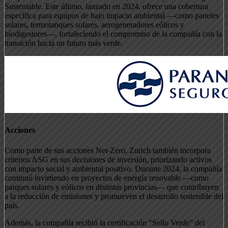
Sustentable. Este último, lanzado en 2024, ofrece una cobertura
específica para equipos de bajo impacto ambiental —como paneles
solares, termotanques solares, aerogeneradores eólicos y
biodigestores—, fortaleciendo el compromiso de la compañía con la
transición hacia un futuro más verde.
Acciones
Como parte de sus acciones Net-Zero, Zurich también incorpora
criterios ASG en sus decisiones de inversión, priorizando activos
con impacto social y ambiental positivo. Durante 2024, la compañía
continuó invirtiendo en proyectos de energía renovable —como
parques solares y eólicos en distintas provincias— que contribuyen
a la reducción de emisiones y promueven el desarrollo sostenible del
país.
Además, la compañía recibió la certificación “Sello Verde” del