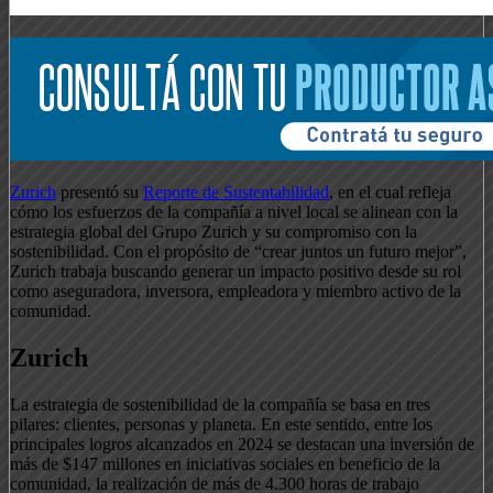
Zurich
presentó su
Reporte de Sustentabilidad
, en el cual refleja
cómo los esfuerzos de la compañía a nivel local se alinean con la
estrategia global del Grupo Zurich y su compromiso con la
sostenibilidad. Con el propósito de “crear juntos un futuro mejor”,
Zurich trabaja buscando generar un impacto positivo desde su rol
como aseguradora, inversora, empleadora y miembro activo de la
comunidad.
Zurich
La estrategia de sostenibilidad de la compañía se basa en tres
pilares: clientes, personas y planeta. En este sentido, entre los
principales logros alcanzados en 2024 se destacan una inversión de
más de $147 millones en iniciativas sociales en beneficio de la
comunidad, la realización de más de 4.300 horas de trabajo