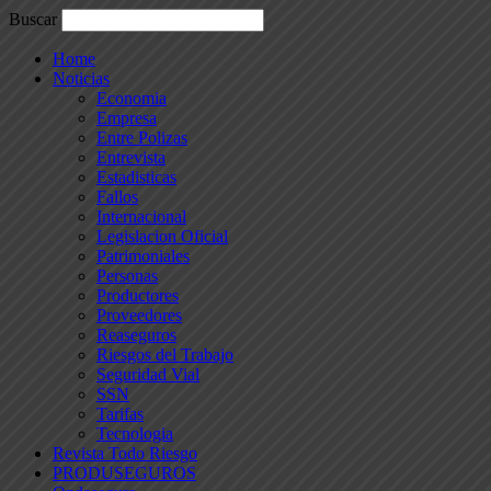
Buscar
Home
Noticias
Economia
Empresa
Entre Polizas
Entrevista
Estadisticas
Fallos
Internacional
Legislacion Oficial
Patrimoniales
Personas
Productores
Proveedores
Reaseguros
Riesgos del Trabajo
Seguridad Vial
SSN
Tarifas
Tecnologia
Revista Todo Riesgo
PRODUSEGUROS