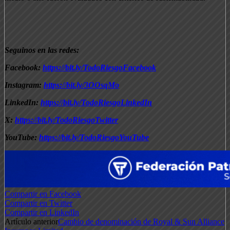
Seguinos en las redes:
Facebook:
https://bit.ly/TodoRiesgoFacebook
Instagram:
https://bit.ly/3OOsqMo
LinkedIn:
https://bit.ly/TodoRiesgoLinkedIn
X:
https://bit.ly/TodoRiesgoTwitter
YouTube:
https://bit.ly/TodoRiesgoYouTube
Compartir en Facebook
Compartir en Twitter
Compartir en LinkedIn
Artículo anterior
Cambio de denominación de Royal & Sun Alliance