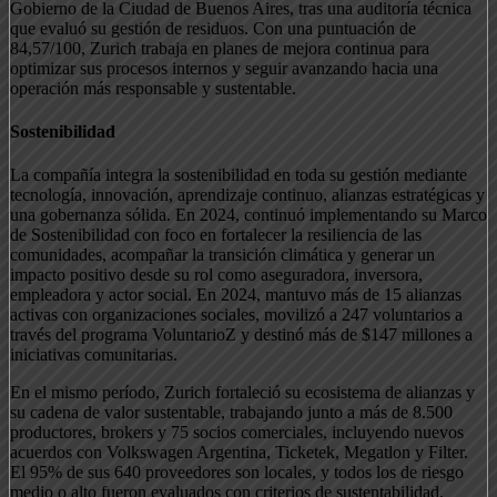
Gobierno de la Ciudad de Buenos Aires, tras una auditoría técnica
que evaluó su gestión de residuos. Con una puntuación de
84,57/100, Zurich trabaja en planes de mejora continua para
optimizar sus procesos internos y seguir avanzando hacia una
operación más responsable y sustentable.
Sostenibilidad
La compañía integra la sostenibilidad en toda su gestión mediante
tecnología, innovación, aprendizaje continuo, alianzas estratégicas y
una gobernanza sólida. En 2024, continuó implementando su Marco
de Sostenibilidad con foco en fortalecer la resiliencia de las
comunidades, acompañar la transición climática y generar un
impacto positivo desde su rol como aseguradora, inversora,
empleadora y actor social. En 2024, mantuvo más de 15 alianzas
activas con organizaciones sociales, movilizó a 247 voluntarios a
través del programa VoluntarioZ y destinó más de $147 millones a
iniciativas comunitarias.
En el mismo período, Zurich fortaleció su ecosistema de alianzas y
su cadena de valor sustentable, trabajando junto a más de 8.500
productores, brokers y 75 socios comerciales, incluyendo nuevos
acuerdos con Volkswagen Argentina, Ticketek, Megatlon y Filter.
El 95% de sus 640 proveedores son locales, y todos los de riesgo
medio o alto fueron evaluados con criterios de sustentabilidad.