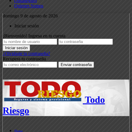
Ondaseguro
Quienes Somos
domingo 9 de agosto de 2026
Iniciar sesión
¡Bienvenido! Ingresa en tu cuenta
¿Olvidaste tu contraseña?
Recupera tu contraseña
Todo
Riesgo
Home