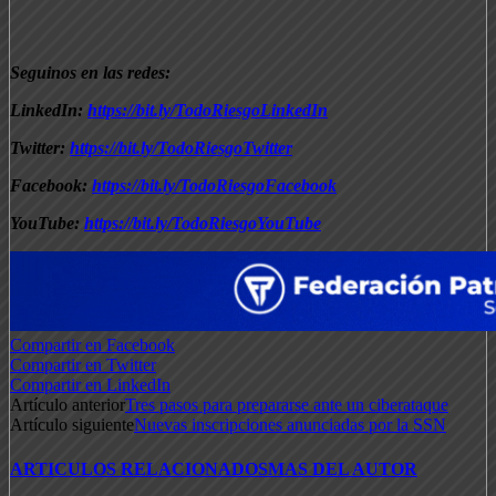
Seguinos en las redes:
LinkedIn:
https://bit.ly/TodoRiesgoLinkedIn
Twitter:
https://bit.ly/TodoRiesgoTwitter
Facebook:
https://bit.ly/TodoRiesgoFacebook
YouTube:
https://bit.ly/TodoRiesgoYouTube
Compartir en Facebook
Compartir en Twitter
Compartir en LinkedIn
Artículo anterior
Tres pasos para prepararse ante un ciberataque
Artículo siguiente
Nuevas inscripciones anunciadas por la SSN
ARTICULOS RELACIONADOS
MAS DEL AUTOR