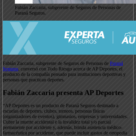
Fabián Zaccaria, subgerente de Seguros de Personas de
Paraná Seguros.
Fabián Zaccaria, subgerente de Seguros de Personas de
Paraná
Seguros
, conversó con Todo Riesgo acerca de AP Deportes, el
producto de la compañía pensado para instituciones deportivas y
personas que practican deportes.
Fabián Zaccaria presenta AP Deportes
“AP Deportes es un producto de Paraná Seguros destinado a
escuelas de deportes, clubes, torneos, personas físicas
(organizadores de eventos), gimnasios, empresas y universidades.
Cubre la muerte accidental e la invalidez total y/o parcial
permanente por accidente y, además, brinda asistencia médico-
farmacéutica por accidente, que puede incluir gastos de ortopedia