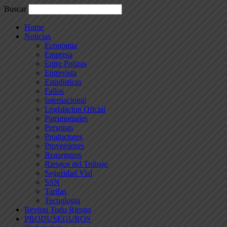
Buscar
Home
Noticias
Economia
Empresa
Entre Polizas
Entrevista
Estadisticas
Fallos
Internacional
Legislacion Oficial
Patrimoniales
Personas
Productores
Proveedores
Reaseguros
Riesgos del Trabajo
Seguridad Vial
SSN
Tarifas
Tecnologia
Revista Todo Riesgo
PRODUSEGUROS