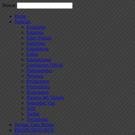
Buscar
Home
Noticias
Economia
Empresa
Entre Polizas
Entrevista
Estadisticas
Fallos
Internacional
Legislacion Oficial
Patrimoniales
Personas
Productores
Proveedores
Reaseguros
Riesgos del Trabajo
Seguridad Vial
SSN
Tarifas
Tecnologia
Revista Todo Riesgo
PRODUSEGUROS