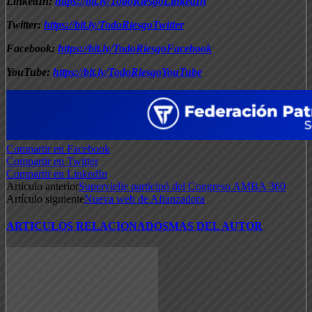
LinkedIn:
https://bit.ly/TodoRiesgoLinkedIn
Twitter:
https://bit.ly/TodoRiesgoTwitter
Facebook:
https://bit.ly/TodoRiesgoFacebook
YouTube:
https://bit.ly/TodoRiesgoYouTube
Compartir en Facebook
Compartir en Twitter
Compartir en LinkedIn
Artículo anterior
Supervielle participó del Congreso AMBA 360
Artículo siguiente
Nueva web de Afianzadora
ARTICULOS RELACIONADOS
MAS DEL AUTOR