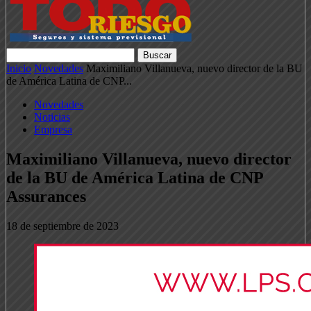
Inicio
Novedades
Maximiliano Villanueva, nuevo director de la BU
de América Latina de CNP...
Novedades
Noticias
Empresa
Maximiliano Villanueva, nuevo director
de la BU de América Latina de CNP
Assurances
18 de septiembre de 2023