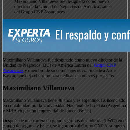
Maximiliano Villanueva fue designado como nuevo
director de la Unidad de Negocios de América Latina
del Grupo CNP Assurances.
Maximiliano Villanueva fue designado como nuevo director de la
Unidad de Negocios (BU) de América Latina del
Grupo CNP
Assurances
y miembro de su comité ejecutivo. Sucede a Asma
Baccar, que deja el Grupo para dedicarse a nuevos proyectos.
Maximiliano Villanueva
Maximiliano Villanueva tiene 48 años y es argentino. Es licenciado
en contabilidad por la Universidad Nacional de La Plata (Argentina)
y MBA en gestión empresarial de Ibmec (Brasil).
Después de una carrera en grandes grupos de auditoría (PWC) en el
campo de seguros y banca, se incorporó al Grupo CNP Assurances