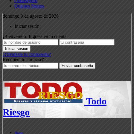
Ondaseguro
Quienes Somos
domingo 9 de agosto de 2026
Iniciar sesión
¡Bienvenido! Ingresa en tu cuenta
¿Olvidaste tu contraseña?
Recupera tu contraseña
Todo
Riesgo
Home