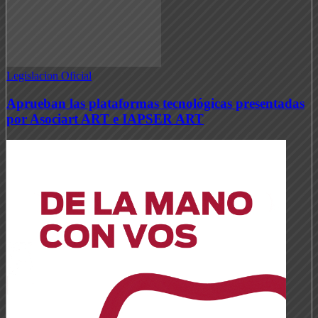
Legislacion Oficial
Aprueban las plataformas tecnológicas presentadas
por Asociart ART e IAPSER ART