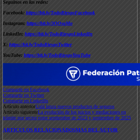
Seguinos en las redes:
Facebook:
https://bit.ly/TodoRiesgoFacebook
Instagram:
https://bit.ly/3OOsqMo
LinkedIn:
https://bit.ly/TodoRiesgoLinkedIn
X:
https://bit.ly/TodoRiesgoTwitter
YouTube:
https://bit.ly/TodoRiesgoYouTube
Compartir en Facebook
Compartir en Twitter
Compartir en LinkedIn
Artículo anterior
Ualá lanza nuevos productos de seguros
Artículo siguiente
La evolución de los juicios y mediaciones en
trámite por sector entre septiembre de 2023 y septiembre de 2025
ARTICULOS RELACIONADOS
MAS DEL AUTOR