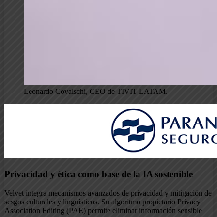
Leonardo Covalschi, CEO de TIVIT LATAM.
Privacidad y ética como base de la IA sostenible
Velvet integra mecanismos avanzados de privacidad y mitigación de
sesgos culturales y lingüísticos. Su algoritmo propietario Privacy
Association Editing (PAE) permite eliminar información sensible