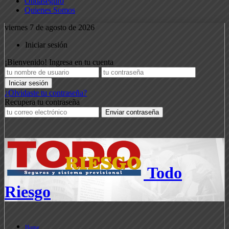
Ondaseguro
Quienes Somos
viernes 7 de agosto de 2026
Iniciar sesión
¡Bienvenido! Ingresa en tu cuenta
¿Olvidaste tu contraseña?
Recupera tu contraseña
Todo
Riesgo
Home