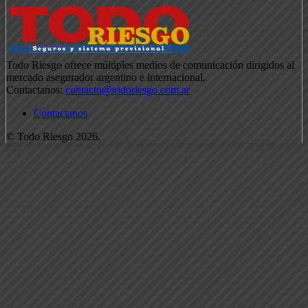
Todo Riesgo ofrece múltiples medios de comunicación dirigidos al
mercado asegurador argentino e internacional.
Contactanos:
contacto@todoriesgo.com.ar
Contactanos
© Todo Riesgo 2026.