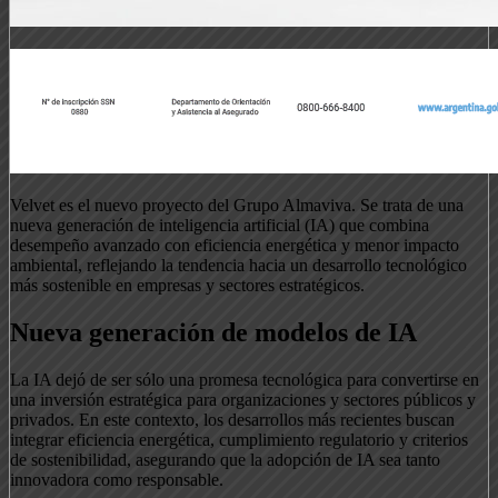
Velvet es el nuevo proyecto del Grupo Almaviva. Se trata de una
nueva generación de inteligencia artificial (IA) que combina
desempeño avanzado con eficiencia energética y menor impacto
ambiental, reflejando la tendencia hacia un desarrollo tecnológico
más sostenible en empresas y sectores estratégicos.
Nueva generación de modelos de IA
La IA dejó de ser sólo una promesa tecnológica para convertirse en
una inversión estratégica para organizaciones y sectores públicos y
privados. En este contexto, los desarrollos más recientes buscan
integrar eficiencia energética, cumplimiento regulatorio y criterios
de sostenibilidad, asegurando que la adopción de IA sea tanto
innovadora como responsable.