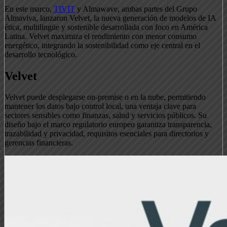
En este marco,
TIVIT
y Almawave, ambas partes del Grupo
Almaviva, lanzaron Velvet, la nueva generación de modelos de IA
ética, multilingüe y sostenible desarrollada con foco en América
Latina. Velvet maximiza el rendimiento con menor consumo
energético, integrando la sostenibilidad como eje central en el
desarrollo tecnológico.
Velvet
Velvet puede desplegarse on-premise o en la nube, permitiendo
mantener los datos bajo control local, una ventaja clave para
sectores sensibles como finanzas, salud y servicios públicos. Su
diseño bajo el marco regulatorio europeo garantiza transparencia,
trazabilidad y privacidad, requisitos esenciales para directorios y
gerencias financieras.