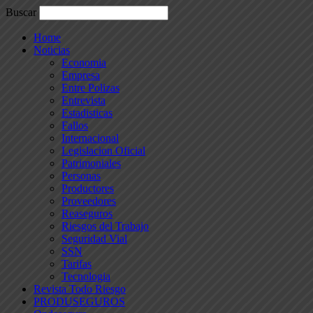
Buscar
Home
Noticias
Economia
Empresa
Entre Polizas
Entrevista
Estadisticas
Fallos
Internacional
Legislacion Oficial
Patrimoniales
Personas
Productores
Proveedores
Reaseguros
Riesgos del Trabajo
Seguridad Vial
SSN
Tarifas
Tecnologia
Revista Todo Riesgo
PRODUSEGUROS