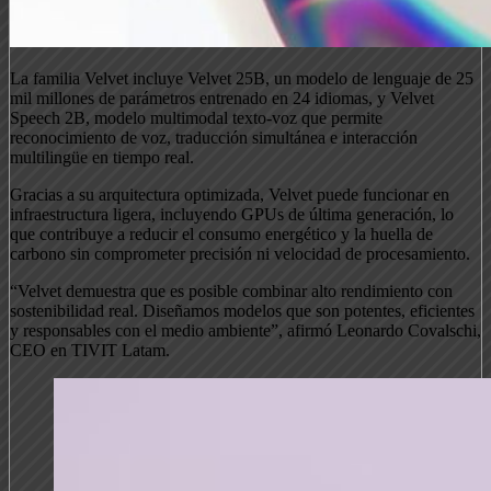
La familia Velvet incluye Velvet 25B, un modelo de lenguaje de 25
mil millones de parámetros entrenado en 24 idiomas, y Velvet
Speech 2B, modelo multimodal texto-voz que permite
reconocimiento de voz, traducción simultánea e interacción
multilingüe en tiempo real.
Gracias a su arquitectura optimizada, Velvet puede funcionar en
infraestructura ligera, incluyendo GPUs de última generación, lo
que contribuye a reducir el consumo energético y la huella de
carbono sin comprometer precisión ni velocidad de procesamiento.
“Velvet demuestra que es posible combinar alto rendimiento con
sostenibilidad real. Diseñamos modelos que son potentes, eficientes
y responsables con el medio ambiente”, afirmó Leonardo Covalschi,
CEO en TIVIT Latam.