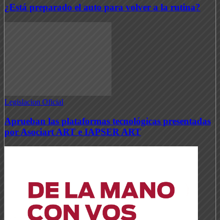
¿Está preparado el auto para volver a la rutina?
Legislacion Oficial
Aprueban las plataformas tecnológicas presentadas
por Asociart ART e IAPSER ART