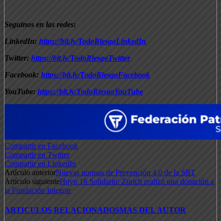
Seguinos en las redes:
LinkedIn:
https://bit.ly/TodoRiesgoLinkedIn
Twitter:
https://bit.ly/TodoRiesgoTwitter
Facebook:
https://bit.ly/TodoRiesgoFacebook
YouTube:
https://bit.ly/TodoRiesgoYouTube
Compartir en Facebook
Compartir en Twitter
Compartir en LinkedIn
Artículo anterior
Nuevas normas de Prevención 4.0 de la SRT
Artículo siguiente
Hoyo 18 Solidario: Zurich realizó una donación a
la Fundación Integrar
ARTICULOS RELACIONADOS
MAS DEL AUTOR