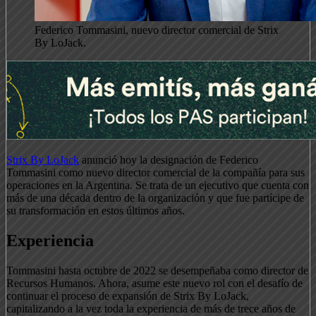
Federico Tommasini, nuevo director comercial de Strix
By LoJack.
Strix By LoJack
anunció hoy la designación de Federico
Tommasini como nuevo director comercial de la compañía para sus
operaciones en la Argentina. Se trata de un ejecutivo que cuenta con
más de una década dentro de la organización y que fue partícipe de
su transformación en estos últimos años.
Experiencia
Tommasini hasta octubre de 2022 se desempeñaba como director de
Recursos Humanos. Ahora, asume este nuevo rol con el desafío de
continuar el proceso de expansión de Strix By LoJack,
capitalizando a la vez toda la experiencia de más de trece años de