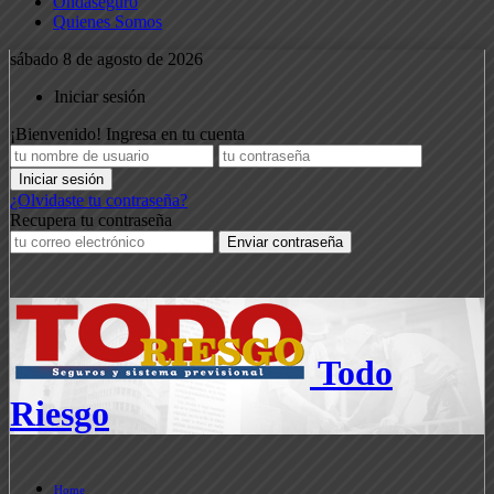
Ondaseguro
Quienes Somos
sábado 8 de agosto de 2026
Iniciar sesión
¡Bienvenido! Ingresa en tu cuenta
¿Olvidaste tu contraseña?
Recupera tu contraseña
Todo
Riesgo
Home