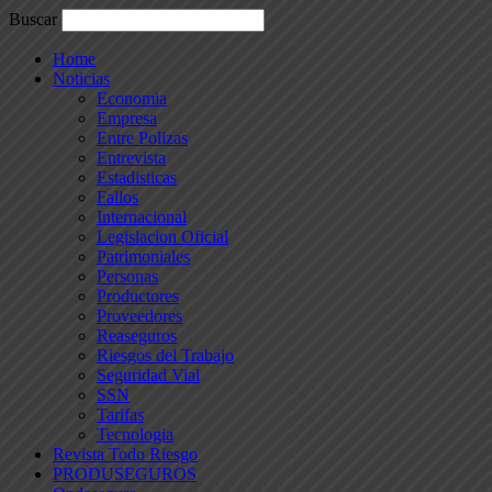
Buscar
Home
Noticias
Economia
Empresa
Entre Polizas
Entrevista
Estadisticas
Fallos
Internacional
Legislacion Oficial
Patrimoniales
Personas
Productores
Proveedores
Reaseguros
Riesgos del Trabajo
Seguridad Vial
SSN
Tarifas
Tecnologia
Revista Todo Riesgo
PRODUSEGUROS