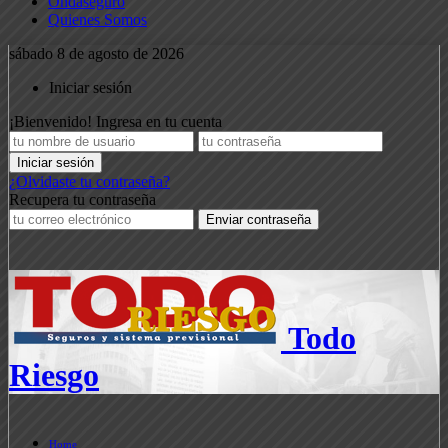
Ondaseguro
Quienes Somos
sábado 8 de agosto de 2026
Iniciar sesión
¡Bienvenido! Ingresa en tu cuenta
¿Olvidaste tu contraseña?
Recupera tu contraseña
Todo
Riesgo
Home