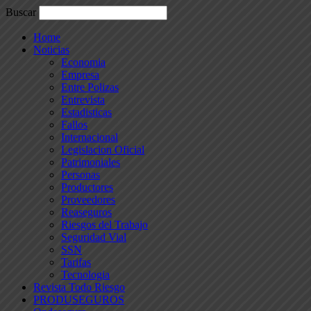
Buscar
Home
Noticias
Economia
Empresa
Entre Polizas
Entrevista
Estadisticas
Fallos
Internacional
Legislacion Oficial
Patrimoniales
Personas
Productores
Proveedores
Reaseguros
Riesgos del Trabajo
Seguridad Vial
SSN
Tarifas
Tecnologia
Revista Todo Riesgo
PRODUSEGUROS