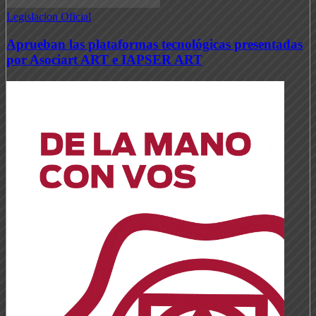
Legislacion Oficial
Aprueban las plataformas tecnológicas presentadas
por Asociart ART e IAPSER ART