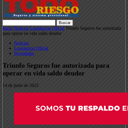
Inicio
Noticias
Legislacion Oficial
Triunfo Seguros fue autorizada
para operar en vida saldo deudor
Noticias
Legislacion Oficial
Novedades
Triunfo Seguros fue autorizada para
operar en vida saldo deudor
14 de junio de 2022