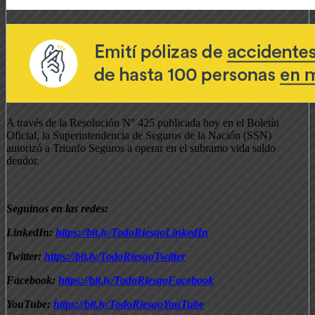
A través de la Resolución N° 425 publicada hoy en el Boletín
Oficial, la Superintendencia de Seguros de la Nación (SSN)
autorizó a Triunfo Seguros a operar en el subramo vida saldo
deudor.
Seguinos en las redes:
LinkedIn:
https://bit.ly/TodoRiesgoLinkedIn
Twitter:
https://bit.ly/TodoRiesgoTwitter
Facebook:
https://bit.ly/TodoRiesgoFacebook
YouTube:
https://bit.ly/TodoRiesgoYouTube