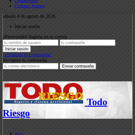
Ondaseguro
Quienes Somos
sábado 8 de agosto de 2026
Iniciar sesión
¡Bienvenido! Ingresa en tu cuenta
¿Olvidaste tu contraseña?
Recupera tu contraseña
Todo
Riesgo
Home