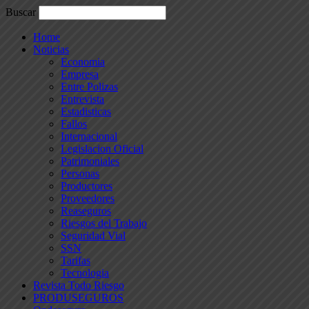
Buscar
Home
Noticias
Economia
Empresa
Entre Polizas
Entrevista
Estadisticas
Fallos
Internacional
Legislacion Oficial
Patrimoniales
Personas
Productores
Proveedores
Reaseguros
Riesgos del Trabajo
Seguridad Vial
SSN
Tarifas
Tecnologia
Revista Todo Riesgo
PRODUSEGUROS