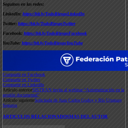
Seguinos en las redes:
LinkedIn:
https://bit.ly/TodoRiesgoLinkedIn
Twitter:
https://bit.ly/TodoRiesgoTwitter
Facebook:
https://bit.ly/TodoRiesgoFacebook
YouTube:
https://bit.ly/TodoRiesgoYouTube
Compartir en Facebook
Compartir en Twitter
Compartir en LinkedIn
Artículo anterior
SISTRAN invita al webinar “Automatización en la
gestión documental”
Artículo siguiente
Solicitada de Juan Carlos Godoy y Río Uruguay
Seguros
ARTICULOS RELACIONADOS
MAS DEL AUTOR