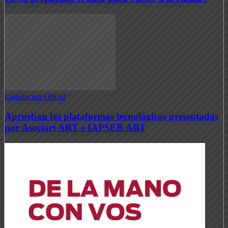
Legislacion Oficial
Aprueban las plataformas tecnológicas presentadas
por Asociart ART e IAPSER ART