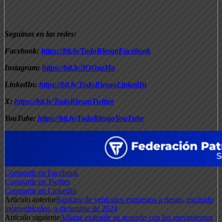
Seguinos en las redes:
Facebook:
https://bit.ly/TodoRiesgoFacebook
Instagram:
https://bit.ly/3OOsqMo
LinkedIn:
https://bit.ly/TodoRiesgoLinkedIn
X:
https://bit.ly/TodoRiesgoTwitter
YouTube:
https://bit.ly/TodoRiesgoYouTube
Compartir en Facebook
Compartir en Twitter
Compartir en LinkedIn
Artículo anterior
Ranking de vehículos expuestos a riesgo, excluido
motovehículos, a diciembre de 2024
Artículo siguiente
Allianz extiende su acuerdo con los movimientos