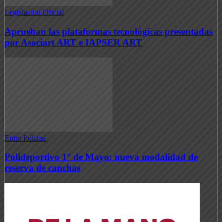
Legislacion Oficial
Aprueban las plataformas tecnológicas presentadas
por Asociart ART e IAPSER ART
Entre Polizas
Polideportivo 1° de Mayo: nueva modalidad de
reserva de canchas