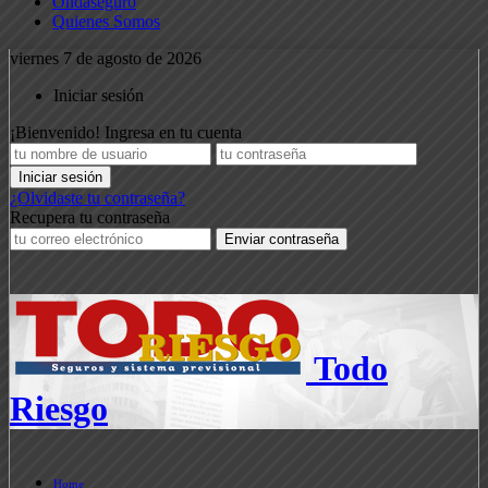
Ondaseguro
Quienes Somos
viernes 7 de agosto de 2026
Iniciar sesión
¡Bienvenido! Ingresa en tu cuenta
¿Olvidaste tu contraseña?
Recupera tu contraseña
Todo
Riesgo
Home