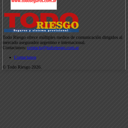
Todo Riesgo ofrece múltiples medios de comunicación dirigidos al
mercado asegurador argentino e internacional.
Contactanos:
contacto@todoriesgo.com.ar
Contactanos
© Todo Riesgo 2026.