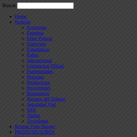
Buscar
Home
Noticias
Economia
Empresa
Entre Polizas
Entrevista
Estadisticas
Fallos
Internacional
Legislacion Oficial
Patrimoniales
Personas
Productores
Proveedores
Reaseguros
Riesgos del Trabajo
Seguridad Vial
SSN
Tarifas
Tecnologia
Revista Todo Riesgo
PRODUSEGUROS