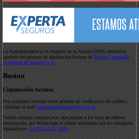
La Superintendencia de Seguros de la Nación (SSN) decretó la
apertura del proceso de liquidación forzosa de
Boston Compañía
Argentina de Seguros S.A
.
Boston
Liquidación forzosa
Por cualquier consulta sobre pedidos de verificación de créditos
consultar al mail
liquidacionboston@ssn.gob.ar
.
Podrán además comunicarse, únicamente a los fines de obtener
información, por WhatsApp al celular informado por los delegados
liquidadores
+54 9 11 2277 3290
.