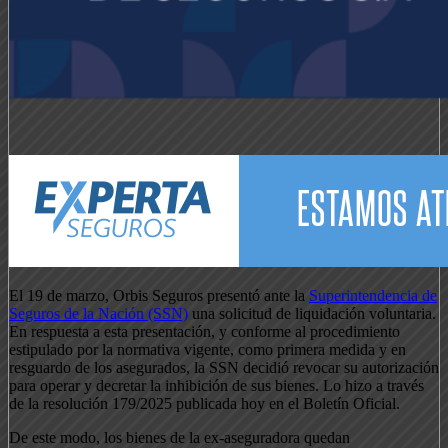
El 19 de marzo, Orbis Seguros presentó ante la
Superintendencia de
Seguros de la Nación (SSN)
una solicitud de liquidación voluntaria.
En respuesta a esta presentación, y conforme al procedimiento
estipulado por la normativa vigente, como primera medida y en
resguardo de los asegurados, la SSN decidió revocar su autorización
para operar y decretar la inhibición de sus bienes. Lo hizo a través
de la resolución 179/2025 publicada hoy en el Boletín Oficial.
De este modo, los bienes de la ex-aseguradora quedan