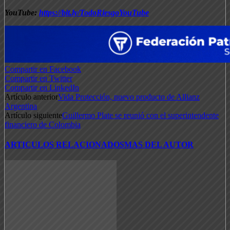
YouTube:
https://bit.ly/TodoRiesgoYouTube
Compartir en Facebook
Compartir en Twitter
Compartir en LinkedIn
Artículo anterior
Vida Protección, nuevo producto de Allianz
Argentina
Artículo siguiente
Guillermo Plate se reunió con el superintendente
financiero de Colombia
ARTICULOS RELACIONADOS
MAS DEL AUTOR