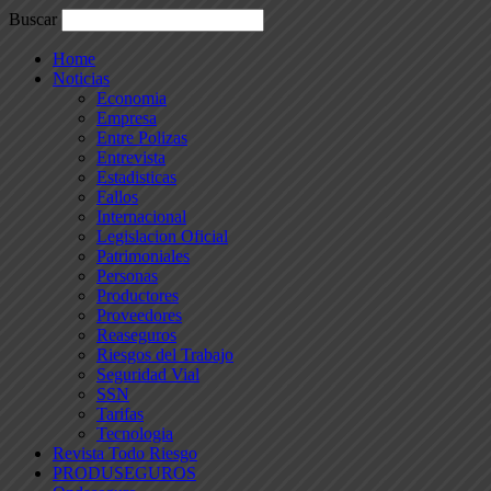
Buscar
Home
Noticias
Economia
Empresa
Entre Polizas
Entrevista
Estadisticas
Fallos
Internacional
Legislacion Oficial
Patrimoniales
Personas
Productores
Proveedores
Reaseguros
Riesgos del Trabajo
Seguridad Vial
SSN
Tarifas
Tecnologia
Revista Todo Riesgo
PRODUSEGUROS