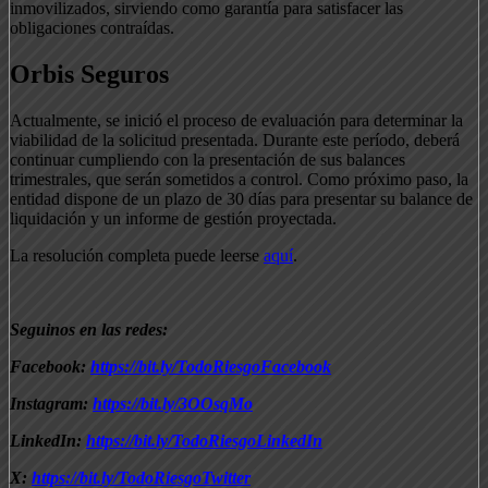
inmovilizados, sirviendo como garantía para satisfacer las
obligaciones contraídas.
Orbis Seguros
Actualmente, se inició el proceso de evaluación para determinar la
viabilidad de la solicitud presentada. Durante este período, deberá
continuar cumpliendo con la presentación de sus balances
trimestrales, que serán sometidos a control. Como próximo paso, la
entidad dispone de un plazo de 30 días para presentar su balance de
liquidación y un informe de gestión proyectada.
La resolución completa puede leerse
aquí
.
Seguinos en las redes:
Facebook:
https://bit.ly/TodoRiesgoFacebook
Instagram:
https://bit.ly/3OOsqMo
LinkedIn:
https://bit.ly/TodoRiesgoLinkedIn
X:
https://bit.ly/TodoRiesgoTwitter