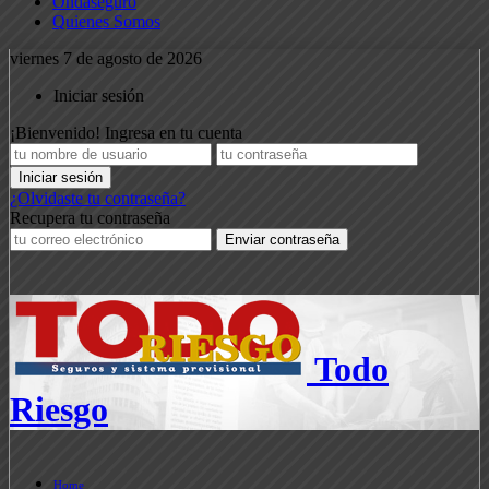
Ondaseguro
Quienes Somos
viernes 7 de agosto de 2026
Iniciar sesión
¡Bienvenido! Ingresa en tu cuenta
¿Olvidaste tu contraseña?
Recupera tu contraseña
Todo
Riesgo
Home