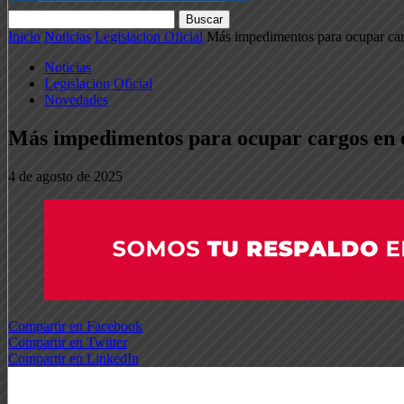
Inicio
Noticias
Legislacion Oficial
Más impedimentos para ocupar car
Noticias
Legislacion Oficial
Novedades
Más impedimentos para ocupar cargos en e
4 de agosto de 2025
Compartir en Facebook
Compartir en Twitter
Compartir en LinkedIn