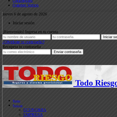
Ondaseguro
Quienes Somos
jueves 6 de agosto de 2026
Iniciar sesión
¡Bienvenido! Ingresa en tu cuenta
¿Olvidaste tu contraseña?
Recupera tu contraseña
Todo Riesg
Home
Noticias
ECONOMIA
EMPRESA