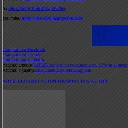
X:
https://bit.ly/TodoRiesgoTwitter
YouTube:
https://bit.ly/TodoRiesgoYouTube
Compartir en Facebook
Compartir en Twitter
Compartir en LinkedIn
Artículo anterior
CAFAM registró un crecimiento del 13% en el patent
Artículo siguiente
Fallecimiento de Piero Zuppelli
ARTICULOS RELACIONADOS
MAS DEL AUTOR