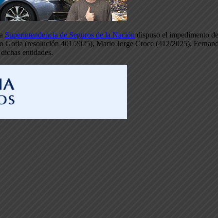
la
Superintendencia de Seguros de la Nación
dispuso el impedimento de 
go Gorla (resolución 401/2025), Mario Jorge Croce (412/2025), Fernan
dichas entidades.