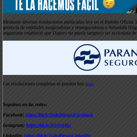
Mediante diversas resoluciones publicadas hoy en el Boletín Oficial, 
gerencia de entidades aseguradoras y reaseguradoras a Sebastián Hu
organismo estableció que Dapero no puede tampoco ser accionista de 
Las resoluciones completas se pueden leer
aquí
.
Seguinos en las redes:
Facebook:
https://bit.ly/TodoRiesgoFacebook
Instagram:
https://bit.ly/3OOsqMo
LinkedIn:
https://bit.ly/TodoRiesgoLinkedIn