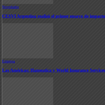
Novedades
CESVI Argentina realizó el primer ensayo de impacto
Empresa
Las Américas: Hanseatica y World Insurance Services 