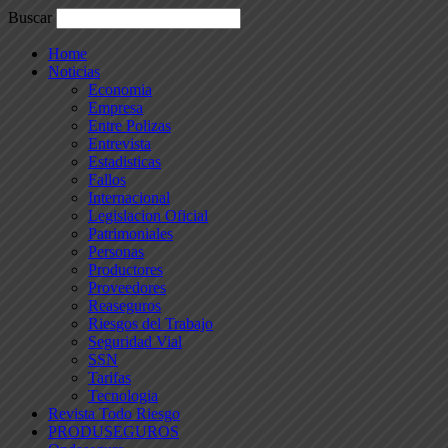
Buscar
Home
Noticias
Economia
Empresa
Entre Polizas
Entrevista
Estadisticas
Fallos
Internacional
Legislacion Oficial
Patrimoniales
Personas
Productores
Proveedores
Reaseguros
Riesgos del Trabajo
Seguridad Vial
SSN
Tarifas
Tecnologia
Revista Todo Riesgo
PRODUSEGUROS