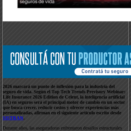
2026 marcará un punto de inflexión para la industria del
seguro de vida. Según el Top Tech Trends Previsory Webinar:
Life Insurance 2026 Edition de Celent, la inteligencia artificial
(IA) en seguros será el principal motor de cambio en un sector
que busca crecer, reducir costos y ofrecer experiencias más
personalizadas, afirman en el siguiente artículo escrito desde
SISTRAN
.
Durante años, las aseguradoras enfrentaron desafíos estructurales