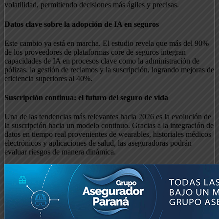
volatilidad, permitiendo decisiones más ágiles y precisas.
Datos clave sobre la adopción de IA en seguros
Este cambio ya está en marcha. El estudio revela que más del 90%
de los proveedores de plataformas core de seguros integran
capacidades de IA en procesos clave como la administración de
pólizas, la gestión de reclamos y la suscripción, logrando mejoras de
eficiencia superiores al 40%.
Suscripción continua: el futuro del seguro de vida
Una de las tendencias más relevantes hacia 2026 es la evolución de
la suscripción hacia un modelo continuo. Gracias a la integración de
datos en tiempo real provenientes de wearables, historiales médicos
electrónicos y aplicaciones de salud, las aseguradoras podrán
evaluar riesgos de manera dinámica.