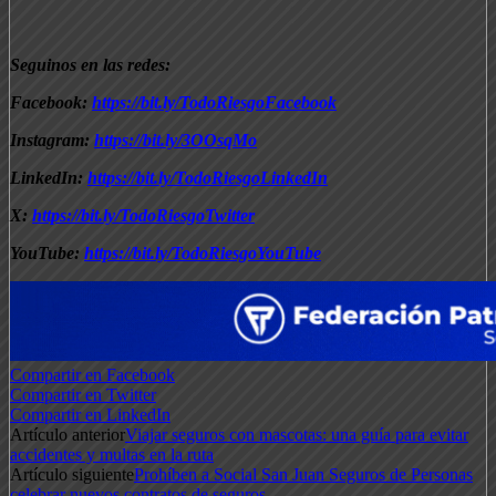
Seguinos en las redes:
Facebook:
https://bit.ly/TodoRiesgoFacebook
Instagram:
https://bit.ly/3OOsqMo
LinkedIn:
https://bit.ly/TodoRiesgoLinkedIn
X:
https://bit.ly/TodoRiesgoTwitter
YouTube:
https://bit.ly/TodoRiesgoYouTube
Compartir en Facebook
Compartir en Twitter
Compartir en LinkedIn
Artículo anterior
Viajar seguros con mascotas: una guía para evitar
accidentes y multas en la ruta
Artículo siguiente
Prohíben a Social San Juan Seguros de Personas
celebrar nuevos contratos de seguros