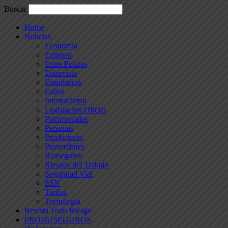
Buscar
Home
Noticias
Economia
Empresa
Entre Polizas
Entrevista
Estadisticas
Fallos
Internacional
Legislacion Oficial
Patrimoniales
Personas
Productores
Proveedores
Reaseguros
Riesgos del Trabajo
Seguridad Vial
SSN
Tarifas
Tecnologia
Revista Todo Riesgo
PRODUSEGUROS