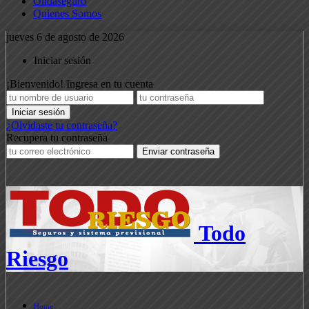
Ondaseguro
Quienes Somos
jueves 6 de agosto de 2026
Iniciar sesión
¡Bienvenido! Ingresa en tu cuenta
¿Olvidaste tu contraseña?
Recupera tu contraseña
Todo
Riesgo
Home