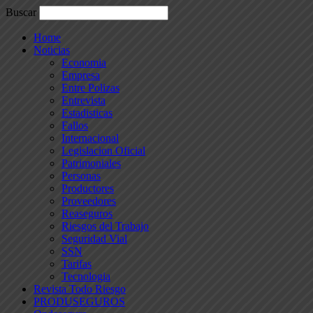
Buscar
Home
Noticias
Economia
Empresa
Entre Polizas
Entrevista
Estadisticas
Fallos
Internacional
Legislacion Oficial
Patrimoniales
Personas
Productores
Proveedores
Reaseguros
Riesgos del Trabajo
Seguridad Vial
SSN
Tarifas
Tecnologia
Revista Todo Riesgo
PRODUSEGUROS