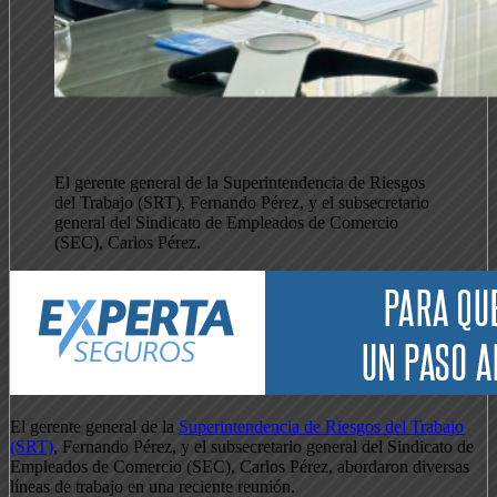
El gerente general de la Superintendencia de Riesgos
del Trabajo (SRT), Fernando Pérez, y el subsecretario
general del Sindicato de Empleados de Comercio
(SEC), Carlos Pérez.
El gerente general de la
Superintendencia de Riesgos del Trabajo
(SRT)
, Fernando Pérez, y el subsecretario general del Sindicato de
Empleados de Comercio (SEC), Carlos Pérez, abordaron diversas
líneas de trabajo en una reciente reunión.