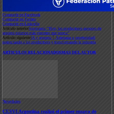
Compartir en Facebook
Compartir en Twitter
Compartir en LinkedIn
Artículo anterior
Sammarra: “Hoy, los productores asesores de
seguros estamos más vigentes que nunca”
Artículo siguiente
IA y seguros ׀ Amenaza u oportunidad:
potenciando a los productores y transformando la industria
ARTICULOS RELACIONADOS
MAS DEL AUTOR
Novedades
CESVI Argentina realizó el primer ensayo de