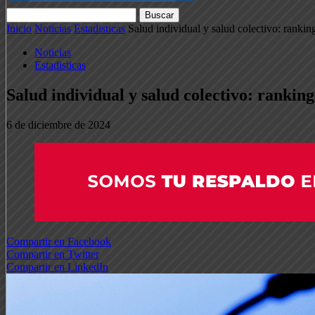
Inicio
Noticias
Estadisticas
Salud individual y salud colectivo: ranki
Noticias
Estadisticas
Salud individual y salud colectivo: rankin
6 de diciembre de 2024
Compartir en Facebook
Compartir en Twitter
Compartir en LinkedIn