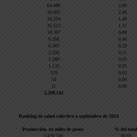
64.486
2,80
56.601
2,46
34.294
1,49
31.523
1,37
18.397
0,80
9.268
0,40
6.585
0,29
2.556
0,11
1.189
0,05
1.132
0,05
529
0,02
54
0,00
11
0,00
2.299.241
Ranking de salud colectivo a septiembre de 2024
Producción, en miles de pesos
% del total
2.479.550
38,95