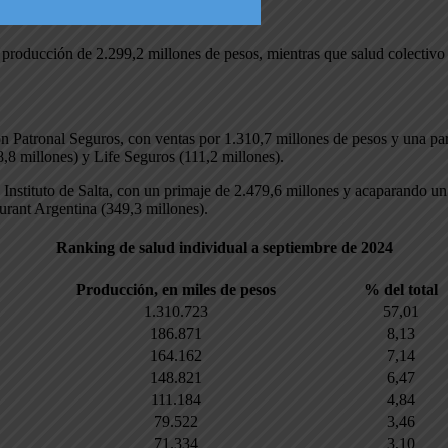
 producción de 2.299,2 millones de pesos, mientras que salud colectivo 
ón Patronal Seguros, con ventas por 1.310,7 millones de pesos y una pa
,8 millones) y Life Seguros (111,2 millones).
Instituto de Salta, con un primaje de 2.479,6 millones y acaparando un
urant Argentina (349,3 millones).
Ranking de salud individual a septiembre de 2024
Producción, en miles de pesos
% del total
1.310.723
57,01
186.871
8,13
164.162
7,14
148.821
6,47
111.184
4,84
79.522
3,46
71.334
3,10