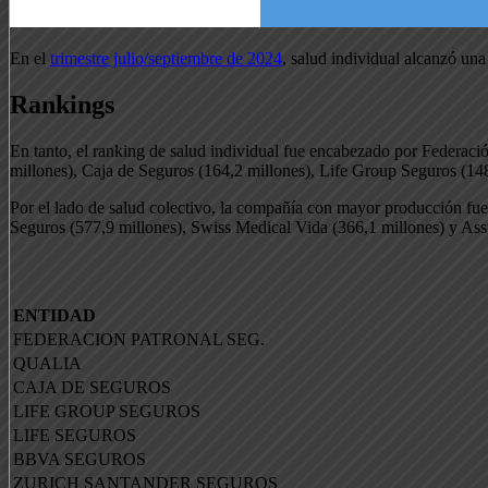
En el
trimestre julio/septiembre de 2024
, salud individual alcanzó una
Rankings
En tanto, el ranking de salud individual fue encabezado por Federaci
millones), Caja de Seguros (164,2 millones), Life Group Seguros (148
Por el lado de salud colectivo, la compañía con mayor producción fue 
Seguros (577,9 millones), Swiss Medical Vida (366,1 millones) y Ass
ENTIDAD
FEDERACION PATRONAL SEG.
QUALIA
CAJA DE SEGUROS
LIFE GROUP SEGUROS
LIFE SEGUROS
BBVA SEGUROS
ZURICH SANTANDER SEGUROS