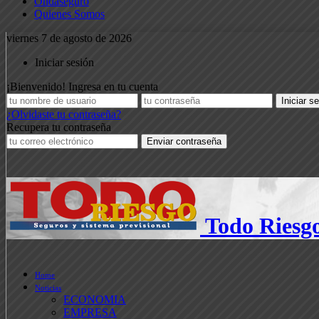
Ondaseguro
Quienes Somos
viernes 7 de agosto de 2026
Iniciar sesión
¡Bienvenido! Ingresa en tu cuenta
¿Olvidaste tu contraseña?
Recupera tu contraseña
Todo Riesg
Home
Noticias
ECONOMIA
EMPRESA