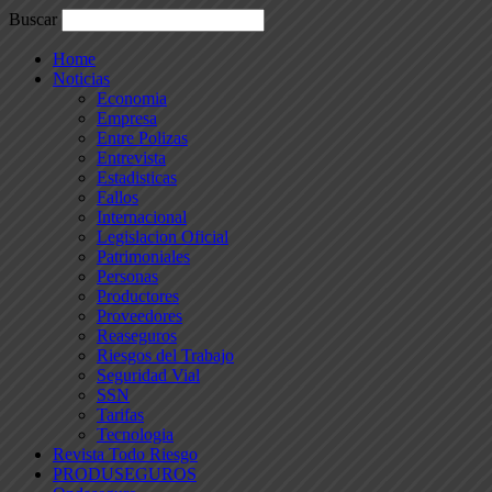
Buscar
Home
Noticias
Economia
Empresa
Entre Polizas
Entrevista
Estadisticas
Fallos
Internacional
Legislacion Oficial
Patrimoniales
Personas
Productores
Proveedores
Reaseguros
Riesgos del Trabajo
Seguridad Vial
SSN
Tarifas
Tecnologia
Revista Todo Riesgo
PRODUSEGUROS