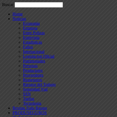
Buscar
Home
Noticias
Economia
Empresa
Entre Polizas
Entrevista
Estadisticas
Fallos
Internacional
Legislacion Oficial
Patrimoniales
Personas
Productores
Proveedores
Reaseguros
Riesgos del Trabajo
Seguridad Vial
SSN
Tarifas
Tecnologia
Revista Todo Riesgo
PRODUSEGUROS