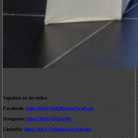
Seguinos en las redes:
Facebook:
https://bit.ly/TodoRiesgoFacebook
Instagram:
https://bit.ly/3OOsqMo
LinkedIn:
https://bit.ly/TodoRiesgoLinkedIn