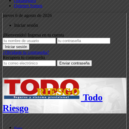
Ondaseguro
Quienes Somos
jueves 6 de agosto de 2026
Iniciar sesión
¡Bienvenido! Ingresa en tu cuenta
¿Olvidaste tu contraseña?
Recupera tu contraseña
Todo
Riesgo
Home