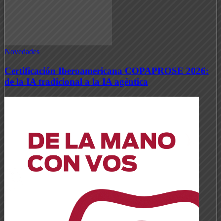
Novedades
Certificación Iberoamericana COPAPROSE 2026:
de la IA tradicional a la IA agéntica