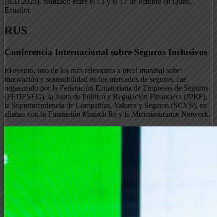
(ICII 2025), realizado entre el 13 y el 17 de octubre en Quito,
Ecuador.
RUS
Conferencia Internacional sobre Seguros Inclusivos
El evento, uno de los más relevantes a nivel mundial sobre
innovación y sostenibilidad en los mercados de seguros, fue
organizado por la Federación Ecuatoriana de Empresas de Seguros
(FEDESEG), la Junta de Política y Regulación Financiera (JPRF),
la Superintendencia de Compañías, Valores y Seguros (SCVS), en
alianza con la Fundación Munich Re y la Microinsurance Network.