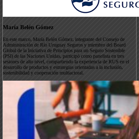
María Belén Gómez
En este marco, María Belén Gómez, integrante del Consejo de
Administración de Río Uruguay Seguros y miembro del Board
Global de la Iniciativa de Principios para un Seguro Sostenible
(PSI) de las Naciones Unidas, participó como panelista en tres
sesiones de alto nivel, compartiendo la experiencia de RUS en el
desarrollo de productos y estrategias orientadas a la inclusión,
sostenibilidad y cooperación multiactoral.