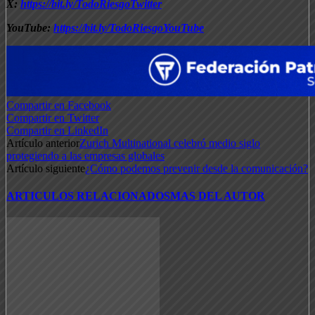
X:
https://bit.ly/TodoRiesgoTwitter
YouTube:
https://bit.ly/TodoRiesgoYouTube
Compartir en Facebook
Compartir en Twitter
Compartir en LinkedIn
Artículo anterior
Zurich Multinational celebró medio siglo
protegiendo a las empresas globales
Artículo siguiente
¿Cómo podemos prevenir desde la comunicación?
ARTICULOS RELACIONADOS
MAS DEL AUTOR