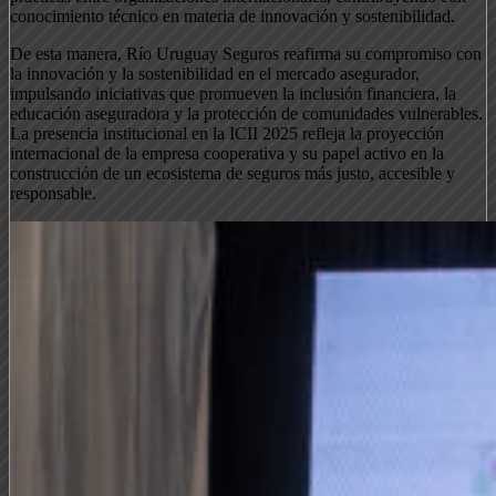
conocimiento técnico en materia de innovación y sostenibilidad.
De esta manera, Río Uruguay Seguros reafirma su compromiso con
la innovación y la sostenibilidad en el mercado asegurador,
impulsando iniciativas que promueven la inclusión financiera, la
educación aseguradora y la protección de comunidades vulnerables.
La presencia institucional en la ICII 2025 refleja la proyección
internacional de la empresa cooperativa y su papel activo en la
construcción de un ecosistema de seguros más justo, accesible y
responsable.