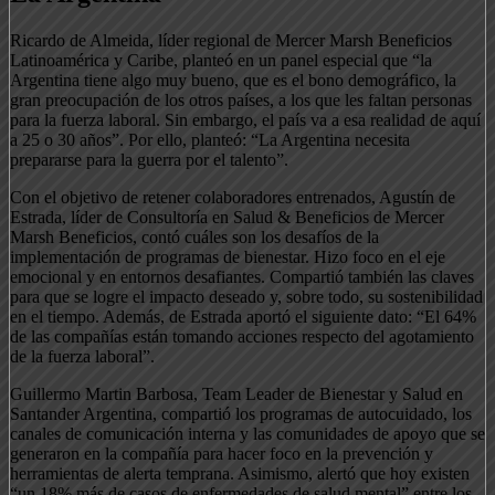
Ricardo de Almeida, líder regional de Mercer Marsh Beneficios
Latinoamérica y Caribe, planteó en un panel especial que “la
Argentina tiene algo muy bueno, que es el bono demográfico, la
gran preocupación de los otros países, a los que les faltan personas
para la fuerza laboral. Sin embargo, el país va a esa realidad de aquí
a 25 o 30 años”. Por ello, planteó: “La Argentina necesita
prepararse para la guerra por el talento”.
Con el objetivo de retener colaboradores entrenados, Agustín de
Estrada, líder de Consultoría en Salud & Beneficios de Mercer
Marsh Beneficios, contó cuáles son los desafíos de la
implementación de programas de bienestar. Hizo foco en el eje
emocional y en entornos desafiantes. Compartió también las claves
para que se logre el impacto deseado y, sobre todo, su sostenibilidad
en el tiempo. Además, de Estrada aportó el siguiente dato: “El 64%
de las compañías están tomando acciones respecto del agotamiento
de la fuerza laboral”.
Guillermo Martin Barbosa, Team Leader de Bienestar y Salud en
Santander Argentina, compartió los programas de autocuidado, los
canales de comunicación interna y las comunidades de apoyo que se
generaron en la compañía para hacer foco en la prevención y
herramientas de alerta temprana. Asimismo, alertó que hoy existen
“un 18% más de casos de enfermedades de salud mental” entre los