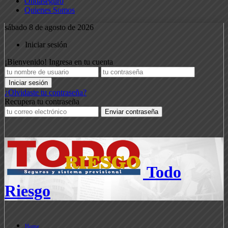
Ondaseguro
Quienes Somos
sábado 8 de agosto de 2026
Iniciar sesión
¡Bienvenido! Ingresa en tu cuenta
¿Olvidaste tu contraseña?
Recupera tu contraseña
Todo
Riesgo
Home