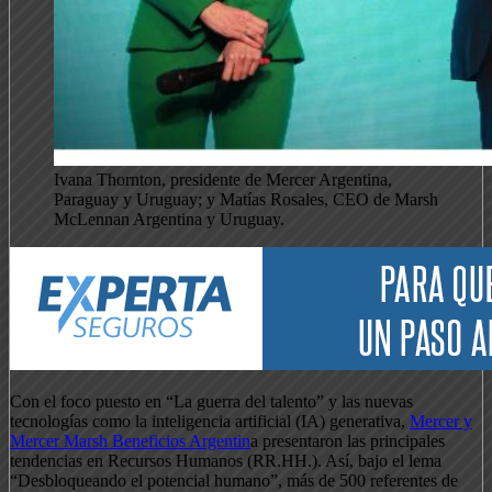
Ivana Thornton, presidente de Mercer Argentina,
Paraguay y Uruguay; y Matías Rosales, CEO de Marsh
McLennan Argentina y Uruguay.
Con el foco puesto en “La guerra del talento” y las nuevas
tecnologías como la inteligencia artificial (IA) generativa,
Mercer y
Mercer Marsh Beneficios Argentin
a presentaron las principales
tendencias en Recursos Humanos (RR.HH.). Así, bajo el lema
“Desbloqueando el potencial humano”, más de 500 referentes de