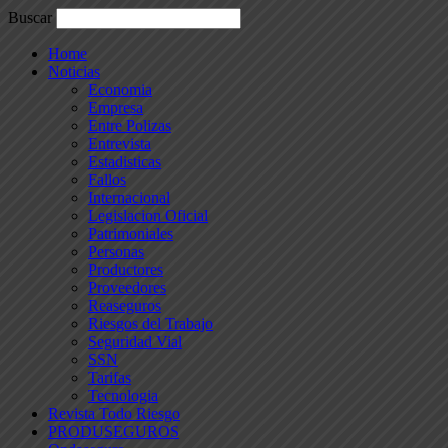
Buscar
Home
Noticias
Economia
Empresa
Entre Polizas
Entrevista
Estadisticas
Fallos
Internacional
Legislacion Oficial
Patrimoniales
Personas
Productores
Proveedores
Reaseguros
Riesgos del Trabajo
Seguridad Vial
SSN
Tarifas
Tecnologia
Revista Todo Riesgo
PRODUSEGUROS