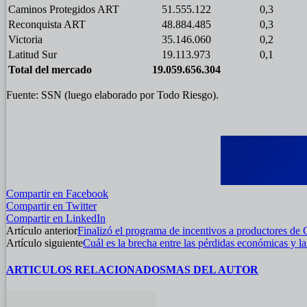
Caminos Protegidos ART
51.555.122
0,3
Reconquista ART
48.884.485
0,3
Victoria
35.146.060
0,2
Latitud Sur
19.113.973
0,1
Total del mercado
19.059.656.304
Fuente: SSN (luego elaborado por Todo Riesgo).
Compartir en Facebook
Compartir en Twitter
Compartir en LinkedIn
Artículo anterior
Finalizó el programa de incentivos a productores de
Artículo siguiente
Cuál es la brecha entre las pérdidas económicas y la
ARTICULOS RELACIONADOS
MAS DEL AUTOR