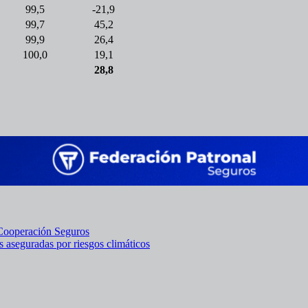
99,5
-21,9
99,7
45,2
99,9
26,4
100,0
19,1
28,8
 Cooperación Seguros
s aseguradas por riesgos climáticos