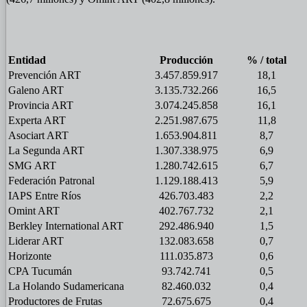
Entidad
Producción
% / total
Prevención ART
3.457.859.917
18,1
Galeno ART
3.135.732.266
16,5
Provincia ART
3.074.245.858
16,1
Experta ART
2.251.987.675
11,8
Asociart ART
1.653.904.811
8,7
La Segunda ART
1.307.338.975
6,9
SMG ART
1.280.742.615
6,7
Federación Patronal
1.129.188.413
5,9
IAPS Entre Ríos
426.703.483
2,2
Omint ART
402.767.732
2,1
Berkley International ART
292.486.940
1,5
Liderar ART
132.083.658
0,7
Horizonte
111.035.873
0,6
CPA Tucumán
93.742.741
0,5
La Holando Sudamericana
82.460.032
0,4
Productores de Frutas
72.675.675
0,4