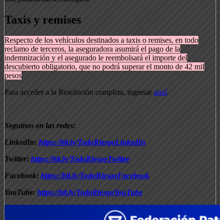
Taxis y remises
Respecto de los vehículos destinados a taxis o remises, en todo
reclamo de terceros, la aseguradora asumirá el pago de la
indemnización y el asegurado le reembolsará el importe del
descubierto obligatorio, que no podrá superar el monto de 42 mil
pesos
.
Para acceder a la Resolución completa, ingresar
aquí
.
Seguinos en las redes:
LinkedIn:
https://bit.ly/TodoRiesgoLinkedIn
Twitter:
https://bit.ly/TodoRiesgoTwitter
Facebook:
https://bit.ly/TodoRiesgoFacebook
YouTube:
https://bit.ly/TodoRiesgoYouTube