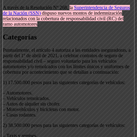
A través de la Resolución Nº 268,
la
Superintendencia de Seguros
de la Nación (SSN)
dispuso nuevos montos de indemnización
relacionados con la cobertura de responsabilidad civil (RC) del
ramo automotores
.
Categorías
Puntualmente, el artículo 4 autoriza a las entidades aseguradoras, a
partir del 1º de abril de 2021, a celebrar contratos de seguro de
responsabilidad civil – seguro voluntario para los vehículos
automotores y/o remolcados con los límites únicos y uniformes de
cobertura por acontecimiento que se detallan a continuación:
1) 17.500.000 pesos para las siguientes categorías de vehículos:
– Automotores.
– Vehículos remolcados.
– Autos de alquiler sin chofer.
– Motovehículos y bicicletas con motor.
– Casas rodantes.
2) 38.500.000 pesos para las siguientes categorías de vehículos:
– Taxis y remises.