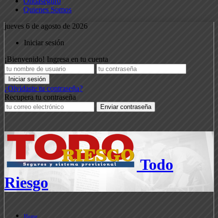
Ondaseguro
Quienes Somos
jueves 6 de agosto de 2026
Iniciar sesión
¡Bienvenido! Ingresa en tu cuenta
¿Olvidaste tu contraseña?
Recupera tu contraseña
Todo
Riesgo
Home