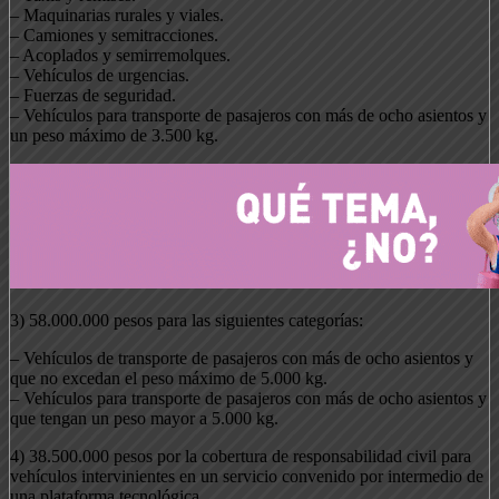
– Maquinarias rurales y viales.
– Camiones y semitracciones.
– Acoplados y semirremolques.
– Vehículos de urgencias.
– Fuerzas de seguridad.
– Vehículos para transporte de pasajeros con más de ocho asientos y
un peso máximo de 3.500 kg.
3) 58.000.000 pesos para las siguientes categorías:
– Vehículos de transporte de pasajeros con más de ocho asientos y
que no excedan el peso máximo de 5.000 kg.
– Vehículos para transporte de pasajeros con más de ocho asientos y
que tengan un peso mayor a 5.000 kg.
4) 38.500.000 pesos por la cobertura de responsabilidad civil para
vehículos intervinientes en un servicio convenido por intermedio de
una plataforma tecnológica.