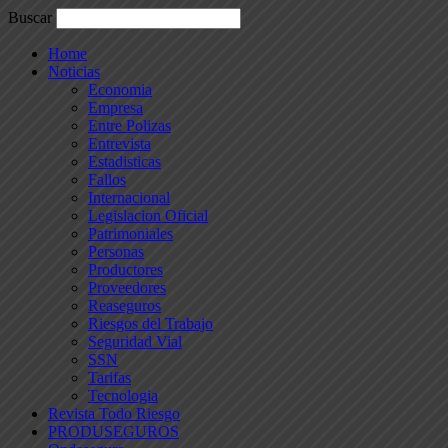
Buscar
Home
Noticias
Economia
Empresa
Entre Polizas
Entrevista
Estadisticas
Fallos
Internacional
Legislacion Oficial
Patrimoniales
Personas
Productores
Proveedores
Reaseguros
Riesgos del Trabajo
Seguridad Vial
SSN
Tarifas
Tecnologia
Revista Todo Riesgo
PRODUSEGUROS