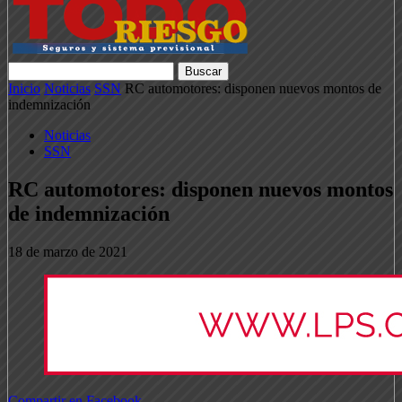
Inicio
Noticias
SSN
RC automotores: disponen nuevos montos de
indemnización
Noticias
SSN
RC automotores: disponen nuevos montos
de indemnización
18 de marzo de 2021
Compartir en Facebook