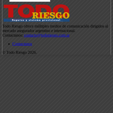
Todo Riesgo ofrece múltiples medios de comunicación dirigidos al
mercado asegurador argentino e internacional.
Contactanos:
contacto@todoriesgo.com.ar
Contactanos
© Todo Riesgo 2026.