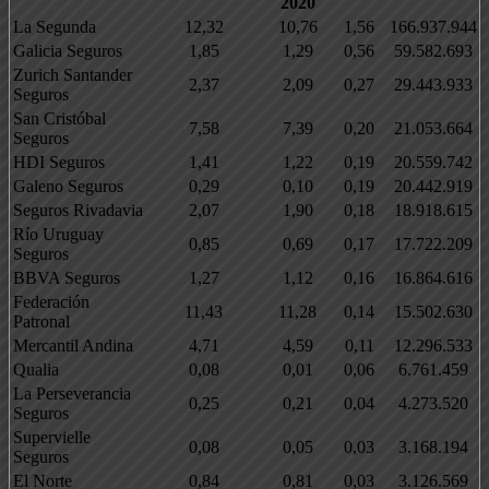
2020
La Segunda
12,32
10,76
1,56
166.937.944
Galicia Seguros
1,85
1,29
0,56
59.582.693
Zurich Santander
2,37
2,09
0,27
29.443.933
Seguros
San Cristóbal
7,58
7,39
0,20
21.053.664
Seguros
HDI Seguros
1,41
1,22
0,19
20.559.742
Galeno Seguros
0,29
0,10
0,19
20.442.919
Seguros Rivadavia
2,07
1,90
0,18
18.918.615
Río Uruguay
0,85
0,69
0,17
17.722.209
Seguros
BBVA Seguros
1,27
1,12
0,16
16.864.616
Federación
11,43
11,28
0,14
15.502.630
Patronal
Mercantil Andina
4,71
4,59
0,11
12.296.533
Qualia
0,08
0,01
0,06
6.761.459
La Perseverancia
0,25
0,21
0,04
4.273.520
Seguros
Supervielle
0,08
0,05
0,03
3.168.194
Seguros
El Norte
0,84
0,81
0,03
3.126.569