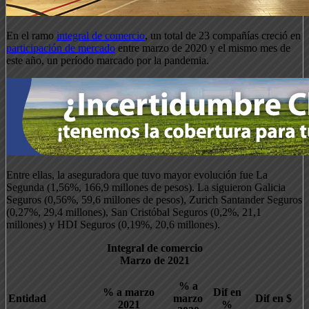
En el ramo
integral de comercio
, un total de 23 compañías creció en
participación de mercado
entre marzo de 2020 y el mismo mes de
este año, un período marcado por la pandemia.
Entre ellas, la aseguradora que tuvo mayor evolución fue La
Segunda (1,56%, 166,9 millones de pesos). La siguieron Galicia
Seguros (0,56%, 59,6 millones de pesos), Zurich Santander Seguros
(0,27%, 29,4 millones), San Cristóbal Seguros (0,2%, 21,1
millones) y HDI Seguros (0,19%, 20,6 millones).
Integral de comercio
Marzo de 2021
% a
% a marzo
Dif en
Entidad
marzo
Dif en $
2021
%