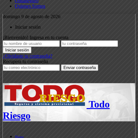
Ondaseguro
Quienes Somos
domingo 9 de agosto de 2026
Iniciar sesión
¡Bienvenido! Ingresa en tu cuenta
¿Olvidaste tu contraseña?
Recupera tu contraseña
Todo
Riesgo
Home