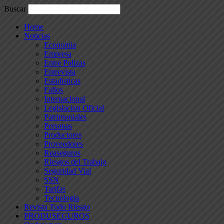
Buscar
Home
Noticias
Economia
Empresa
Entre Polizas
Entrevista
Estadisticas
Fallos
Internacional
Legislacion Oficial
Patrimoniales
Personas
Productores
Proveedores
Reaseguros
Riesgos del Trabajo
Seguridad Vial
SSN
Tarifas
Tecnologia
Revista Todo Riesgo
PRODUSEGUROS