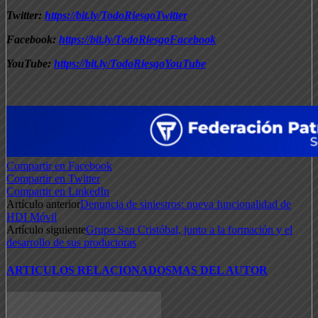
Twitter:
https://bit.ly/TodoRiesgoTwitter
Facebook:
https://bit.ly/TodoRiesgoFacebook
YouTube:
https://bit.ly/TodoRiesgoYouTube
Compartir en Facebook
Compartir en Twitter
Compartir en LinkedIn
Artículo anterior
Denuncia de siniestros: nueva funcionalidad de
HDI Móvil
Artículo siguiente
Grupo San Cristóbal, junto a la formación y el
desarrollo de sus productoras
ARTICULOS RELACIONADOS
MAS DEL AUTOR