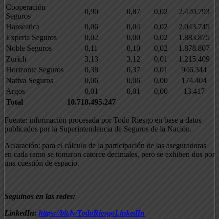
Cooperación
0,90
0,87
0,02
2.420.793
Seguros
Hanseatica
0,06
0,04
0,02
2.043.745
Experta Seguros
0,02
0,00
0,02
1.883.875
Noble Seguros
0,11
0,10
0,02
1.878.807
Zurich
3,13
3,12
0,01
1.215.409
Horizonte Seguros
0,38
0,37
0,01
946.344
Nativa Seguros
0,06
0,06
0,00
174.404
Argos
0,01
0,01
0,00
13.417
Total
10.718.495.247
Fuente: información procesada por Todo Riesgo en base a datos
publicados por la Superintendencia de Seguros de la Nación.
Aclaración: para el cálculo de la participación de las aseguradoras
en cada ramo se tomaron catorce decimales, pero se exhiben dos por
una cuestión de espacio.
Seguinos en las redes:
LinkedIn:
https://bit.ly/TodoRiesgoLinkedIn