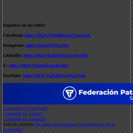
Seguinos en las redes:
Facebook:
https://bit.ly/TodoRiesgoFacebook
Instagram:
https://bit.ly/3OOsqMo
LinkedIn:
https://bit.ly/TodoRiesgoLinkedIn
X:
https://bit.ly/TodoRiesgoTwitter
YouTube:
https://bit.ly/TodoRiesgoYouTube
Compartir en Facebook
Compartir en Twitter
Compartir en LinkedIn
Artículo anterior
¿Se están subestimando los problemas de la
economía?