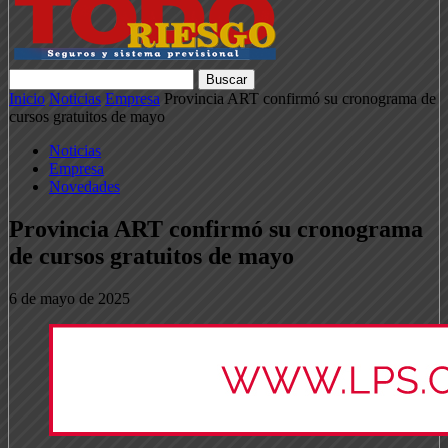
Inicio
Noticias
Empresa
Provincia ART confirmó su cronograma de
cursos gratuitos de mayo
Noticias
Empresa
Novedades
Provincia ART confirmó su cronograma
de cursos gratuitos de mayo
6 de mayo de 2025