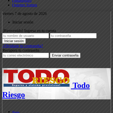
Ondaseguro
Quienes Somos
viernes 7 de agosto de 2026
Iniciar sesión
¡Bienvenido! Ingresa en tu cuenta
¿Olvidaste tu contraseña?
Recupera tu contraseña
Todo
Riesgo
Home