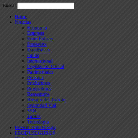
Buscar
Home
Noticias
Economia
Empresa
Entre Polizas
Entrevista
Estadisticas
Fallos
Internacional
Legislacion Oficial
Patrimoniales
Personas
Productores
Proveedores
Reaseguros
Riesgos del Trabajo
Seguridad Vial
SSN
Tarifas
Tecnologia
Revista Todo Riesgo
PRODUSEGUROS