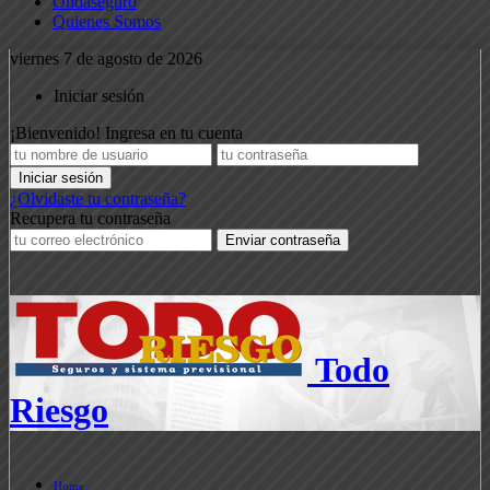
Ondaseguro
Quienes Somos
viernes 7 de agosto de 2026
Iniciar sesión
¡Bienvenido! Ingresa en tu cuenta
¿Olvidaste tu contraseña?
Recupera tu contraseña
Todo
Riesgo
Home