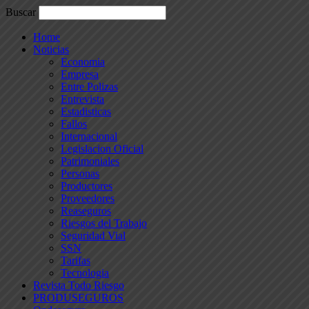
Buscar
Home
Noticias
Economia
Empresa
Entre Polizas
Entrevista
Estadisticas
Fallos
Internacional
Legislacion Oficial
Patrimoniales
Personas
Productores
Proveedores
Reaseguros
Riesgos del Trabajo
Seguridad Vial
SSN
Tarifas
Tecnologia
Revista Todo Riesgo
PRODUSEGUROS