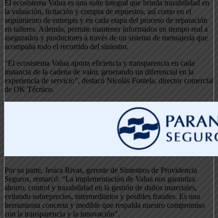
El ecosistema Valua es una suite integral que brinda trazabilidad en
la valuación, licitación y compra de repuestos, así como en el
seguimiento de entregas y en cada etapa del proceso de reparación
en talleres. Además, permite mantener informados en tiempo real a
asegurados y productores a través de un sistema de mensajería que
acompaña todo el recorrido del siniestro.
“El ecosistema Valua aporta eficiencia y transparencia en cada
instancia de la cadena de valor, generando un diferencial en la
experiencia de servicio”, destacó Nicolás Fontela, director comercial
de OK Técnico.
Por su parte, Jesica Rivas, gerente de Siniestros de Providencia
Seguros, remarcó: “La implementación de Valua nos garantiza
ahorro, control y trazabilidad en la gestión de daños materiales,
evitando sobreprecios, intermediarios y posibles fraudes. Es una
herramienta concreta y medible que respalda nuestro compromiso
con la transparencia y la innovación”.