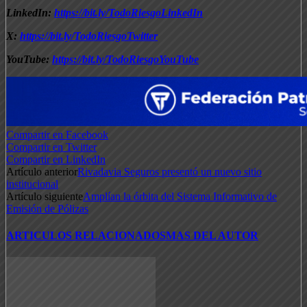
LinkedIn:
https://bit.ly/TodoRiesgoLinkedIn
X:
https://bit.ly/TodoRiesgoTwitter
YouTube:
https://bit.ly/TodoRiesgoYouTube
Compartir en Facebook
Compartir en Twitter
Compartir en LinkedIn
Artículo anterior
Rivadavia Seguros presentó un nuevo sitio
institucional
Artículo siguiente
Amplían la órbita del Sistema Informativo de
Emisión de Pólizas
ARTICULOS RELACIONADOS
MAS DEL AUTOR