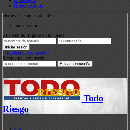
Ondaseguro
Quienes Somos
viernes 7 de agosto de 2026
Iniciar sesión
¡Bienvenido! Ingresa en tu cuenta
¿Olvidaste tu contraseña?
Recupera tu contraseña
Todo
Riesgo
Home