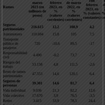
con
marzo
febrero
de marzo
febrero
d
Ramos
2023 (en
2023, en
2022, en
2023, en
millones de
%
%
% (valores
%
pesos)
(valores
(valores
constantes)
co
corrientes)
corrientes)
Seguros
216.615
12,2
108,9
4,2
patrimoniales
Automotores
110.694
15,8
105
7,5
Transporte
público de
720
-10,6
89,5
-17
pasajeros
Responsabilidad
4.490
-0,2
73,7
-7,3
civil
Riesgos del
53.158
4,8
111,5
-2,6
trabajo
Resto de ramos
47.553
14,6
120,1
6,4
patrimoniales
Seguros de
39.301
14,6
81,7
6,4
personas
Vida individual
9.036
21,3
82,2
12,6
Vida colectivo
17.670
3,9
76,5
-3,5
Retiro
3.415
33,9
78,5
24,4