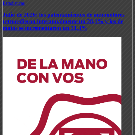
Estadisticas
Julio de 2026: los patentamientos de automotores
retrocedieron interanualmente un 28,1% y los de
motos se incrementaron un 31,3%