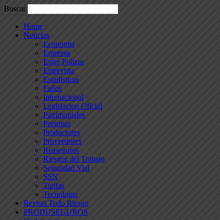
Buscar
Home
Noticias
Economia
Empresa
Entre Polizas
Entrevista
Estadisticas
Fallos
Internacional
Legislacion Oficial
Patrimoniales
Personas
Productores
Proveedores
Reaseguros
Riesgos del Trabajo
Seguridad Vial
SSN
Tarifas
Tecnologia
Revista Todo Riesgo
PRODUSEGUROS