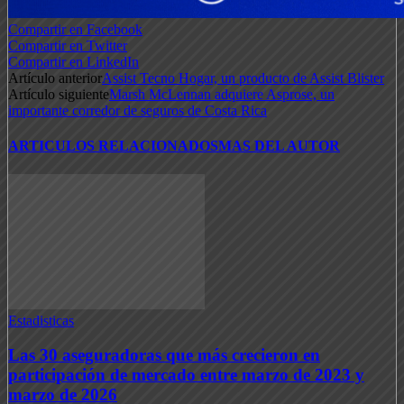
Compartir en Facebook
Compartir en Twitter
Compartir en LinkedIn
Artículo anterior
Assist Tecno Hogar, un producto de Assist Blister
Artículo siguiente
Marsh McLennan adquiere Asprose, un
importante corredor de seguros de Costa Rica
ARTICULOS RELACIONADOS
MAS DEL AUTOR
Estadisticas
Las 30 aseguradoras que más crecieron en
participación de mercado entre marzo de 2023 y
marzo de 2026