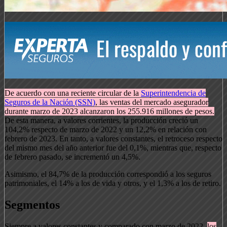
De acuerdo con una reciente circular de la
Superintendencia de
Seguros de la Nación (SSN)
, las ventas del mercado asegurador
durante marzo de 2023 alcanzaron los 255.916 millones de pesos.
De esta manera, a valores corrientes, la producción creció un
104,2% respecto de marzo de 2022 y un 12,2% en relación con
febrero de 2023. En tanto, a valores constantes, el retroceso respecto
del mismo mes del año anterior fue del 0,1%, mientras que, respecto
de febrero pasado, se incrementó un 4,5%.
Asimismo, el 84,7% de la producción correspondió a los seguros
patrimoniales, el 14% a los de vida y otros, y el 1,3% a los de retiro.
Segmentos
Siempre a valores constantes y comparado con marzo de 2022,
los