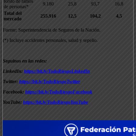
Resto de ramos
9.180
25,8
93,7
16,8
de personas*
Total del
255.916
12,5
104,2
4,5
mercado
Fuente: Superintendencia de Seguros de la Nación.
(*) Incluye accidentes personales, salud y sepelio.
Seguinos en las redes:
LinkedIn:
https://bit.ly/TodoRiesgoLinkedIn
Twitter:
https://bit.ly/TodoRiesgoTwitter
Facebook:
https://bit.ly/TodoRiesgoFacebook
YouTube:
https://bit.ly/TodoRiesgoYouTube