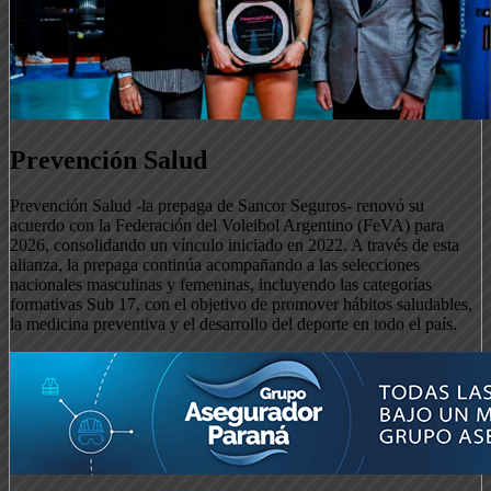
Prevención Salud
Prevención Salud -la prepaga de Sancor Seguros- renovó su
acuerdo con la Federación del Voleibol Argentino (FeVA) para
2026, consolidando un vínculo iniciado en 2022. A través de esta
alianza, la prepaga continúa acompañando a las selecciones
nacionales masculinas y femeninas, incluyendo las categorías
formativas Sub 17, con el objetivo de promover hábitos saludables,
la medicina preventiva y el desarrollo del deporte en todo el país.