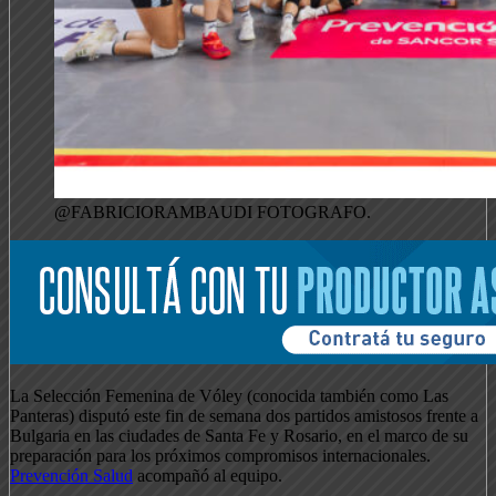
@FABRICIORAMBAUDI FOTOGRAFO.
La Selección Femenina de Vóley (conocida también como Las
Panteras) disputó este fin de semana dos partidos amistosos frente a
Bulgaria en las ciudades de Santa Fe y Rosario, en el marco de su
preparación para los próximos compromisos internacionales.
Prevención Salud
acompañó al equipo.