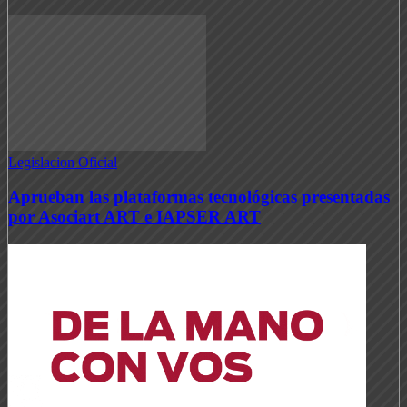
Legislacion Oficial
Aprueban las plataformas tecnológicas presentadas
por Asociart ART e IAPSER ART