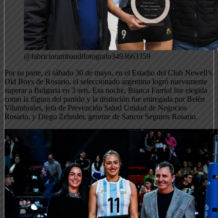
@fabriciorambaudifotografo3493663359
Por su parte, el sábado 30 de mayo, en el Estadio del Club Newell’s
Old Boys de Rosario, el seleccionado argentino logró nuevamente
superar a Bulgaria en 3 sets. Esa noche, Bianca Farriol fue elegida
como la f|igura del partido y la distinción fue entregada por Belén
Vilumbrales, jefa de Prevención Salud Unidad de Negocios
Rosario, y Diego Zehnder, gerente de Sancor Seguros Rosario.