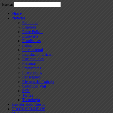
Buscar
Home
Noticias
Economia
Empresa
Entre Polizas
Entrevista
Estadisticas
Fallos
Internacional
Legislacion Oficial
Patrimoniales
Personas
Productores
Proveedores
Reaseguros
Riesgos del Trabajo
Seguridad Vial
SSN
Tarifas
Tecnologia
Revista Todo Riesgo
PRODUSEGUROS