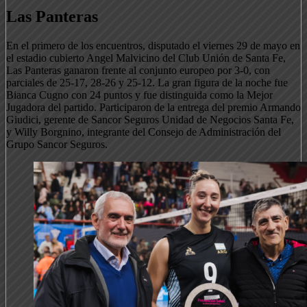
Las Panteras
En el primero de los encuentros, disputado el viernes 29 de mayo en
el estadio cubierto Angel Malvicino del Club Unión de Santa Fe,
Las Panteras ganaron frente al conjunto europeo por 3-0, con
parciales de 25-17, 28-26 y 25-12. La gran figura de la noche fue
Bianca Cugno con 24 puntos y fue distinguida como la Mejor
Jugadora del partido. Participaron de la entrega del premio Armando
Giudici, gerente de Sancor Seguros Unidad de Negocios Santa Fe,
y Willy Borgnino, integrante del Consejo de Administración del
Grupo Sancor Seguros.