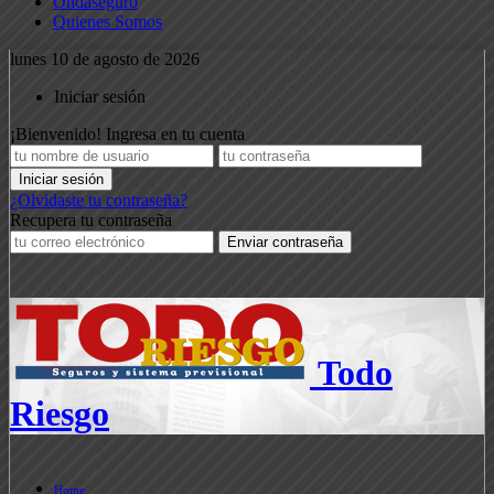
Ondaseguro
Quienes Somos
lunes 10 de agosto de 2026
Iniciar sesión
¡Bienvenido! Ingresa en tu cuenta
¿Olvidaste tu contraseña?
Recupera tu contraseña
Todo
Riesgo
Home