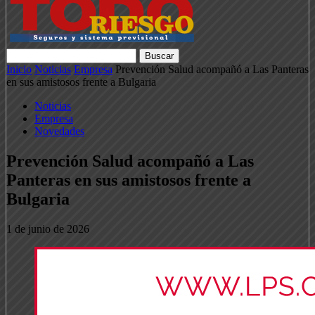
Inicio
Noticias
Empresa
Prevención Salud acompañó a Las Panteras
en sus amistosos frente a Bulgaria
Noticias
Empresa
Novedades
Prevención Salud acompañó a Las
Panteras en sus amistosos frente a
Bulgaria
1 de junio de 2026