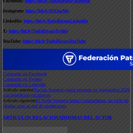
Facebook:
https://bit.ly/TodoRiesgoFacebook
Instagram:
https://bit.ly/3OOsqMo
LinkedIn:
https://bit.ly/TodoRiesgoLinkedIn
X:
https://bit.ly/TodoRiesgoTwitter
YouTube:
https://bit.ly/TodoRiesgoYouTube
Compartir en Facebook
Compartir en Twitter
Compartir en LinkedIn
Artículo anterior
Nación Seguros estará presente en Agroactiva 2026
con beneficios exclusivos
Artículo siguiente
El Norte Seguros lanza Compartimos, un ciclo de
charlas para su red de productores
ARTICULOS RELACIONADOS
MAS DEL AUTOR