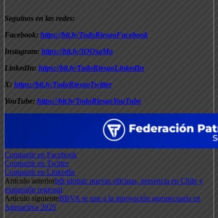
Seguinos en las redes:
Facebook:
https://bit.ly/TodoRiesgoFacebook
Instagram:
https://bit.ly/3OOsqMo
LinkedIn:
https://bit.ly/TodoRiesgoLinkedIn
X:
https://bit.ly/TodoRiesgoTwitter
YouTube:
https://bit.ly/TodoRiesgoYouTube
Compartir en Facebook
Compartir en Twitter
Compartir en LinkedIn
Artículo anterior
bdt global: nuevas oficinas, presencia en Chile y
expansión regional
Artículo siguiente
BBVA se une a la innovación agropecuaria en
Agroactiva 2025