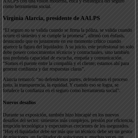
AALPS con una visión moderna, ética y estratégica del seguro
como herramienta social.
Virginia Alarcia, presidente de AALPS
“El seguro no se valida cuando se firma la póliza, se valida cuando
ocurre el siniestro y se cumple la promesa”, afirmó con énfasis,
destacando que es justamente en ese momento crítico cuando
aparece la figura del liquidador. A su juicio, este profesional no solo
debe poseer conocimientos técnicos y contractuales, sino también
una profunda capacidad de escucha, empatía y comunicación.
“Somos el puente entre la compañía y el cliente; estamos ahí para
generar confianza y dar respuestas claras”.
Alarcia remarcó: “no defendemos partes, defendemos el proceso
justo, la transparencia, la equidad. Y cuando eso se logra, se
fortalece la confianza en el seguro como herramienta social”.
Nuevos desafíos
Durante su exposición, también hizo hincapié en los nuevos
desafíos del sector: siniestros más complejos, presión por eficiencia,
irrupción tecnológica y expectativas crecientes de los asegurados.
“Hoy el liquidador debe ser más que un técnico: debe ser un gestor
de relaciones, un facilitador de soluciones y, muchas veces, un