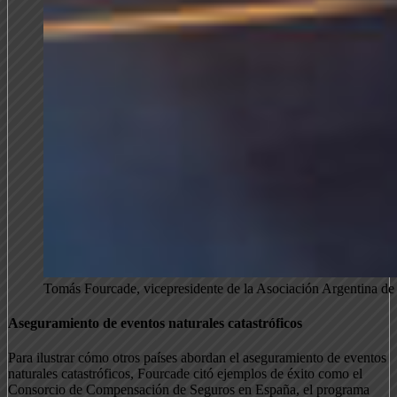
Tomás Fourcade, vicepresidente de la Asociación Argentina d
Aseguramiento de eventos naturales catastróficos
Para ilustrar cómo otros países abordan el aseguramiento de eventos
naturales catastróficos, Fourcade citó ejemplos de éxito como el
Consorcio de Compensación de Seguros en España, el programa