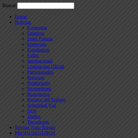
Buscar
Home
Noticias
Economia
Empresa
Entre Polizas
Entrevista
Estadisticas
Fallos
Internacional
Legislacion Oficial
Patrimoniales
Personas
Productores
Proveedores
Reaseguros
Riesgos del Trabajo
Seguridad Vial
SSN
Tarifas
Tecnologia
Revista Todo Riesgo
PRODUSEGUROS