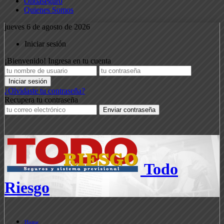
Ondaseguro
Quienes Somos
jueves 6 de agosto de 2026
Iniciar sesión
¡Bienvenido! Ingresa en tu cuenta
¿Olvidaste tu contraseña?
Recupera tu contraseña
Todo
Riesgo
Home