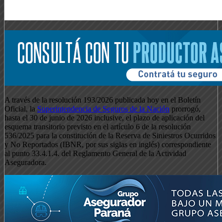
A través de la resolución 193/2026 publicada hoy en el Boletín
Oficial, la
Superintendencia de Seguros de la Nación
prorrogó,
hasta el 30 de junio de 2026 inclusive, el plazo de aplicación del
esquema transitorio previsto en el artículo 6 de la resolución
536/2025 para la constitución de la Reserva de Siniestros Ocurridos
y No Reportados (IBNR, por sus siglas en inglés) correspondiente
al punto 33.4.1.4. del Reglamento General de la Actividad
Aseguradora.