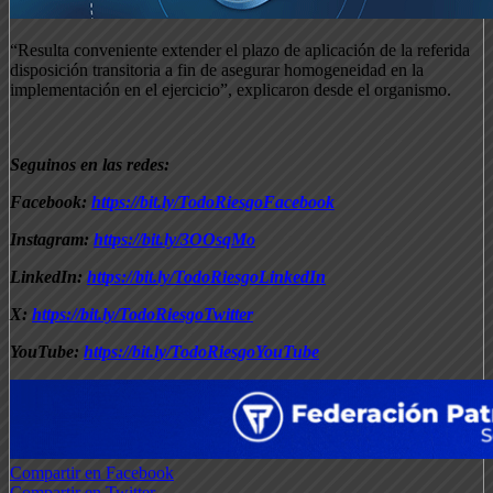
“Resulta conveniente extender el plazo de aplicación de la referida
disposición transitoria a fin de asegurar homogeneidad en la
implementación en el ejercicio”, explicaron desde el organismo.
Seguinos en las redes:
Facebook:
https://bit.ly/TodoRiesgoFacebook
Instagram:
https://bit.ly/3OOsqMo
LinkedIn:
https://bit.ly/TodoRiesgoLinkedIn
X:
https://bit.ly/TodoRiesgoTwitter
YouTube:
https://bit.ly/TodoRiesgoYouTube
Compartir en Facebook
Compartir en Twitter