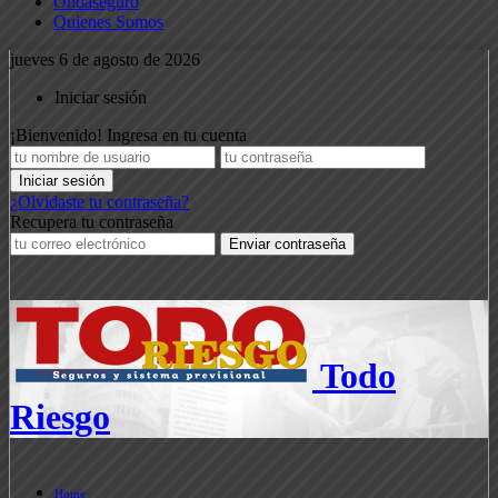
Ondaseguro
Quienes Somos
jueves 6 de agosto de 2026
Iniciar sesión
¡Bienvenido! Ingresa en tu cuenta
¿Olvidaste tu contraseña?
Recupera tu contraseña
Todo
Riesgo
Home