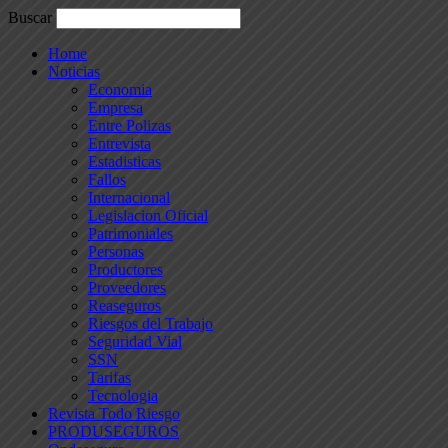
Buscar
Home
Noticias
Economia
Empresa
Entre Polizas
Entrevista
Estadisticas
Fallos
Internacional
Legislacion Oficial
Patrimoniales
Personas
Productores
Proveedores
Reaseguros
Riesgos del Trabajo
Seguridad Vial
SSN
Tarifas
Tecnologia
Revista Todo Riesgo
PRODUSEGUROS