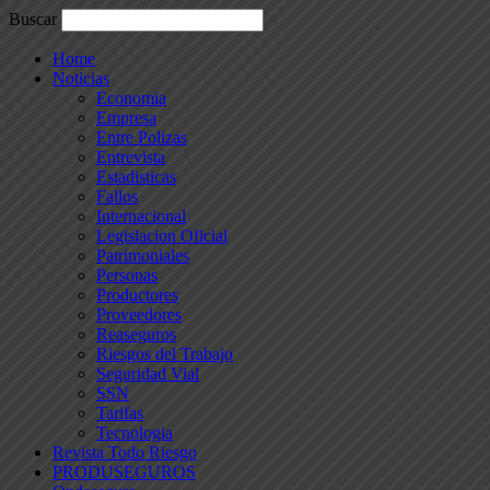
Buscar
Home
Noticias
Economia
Empresa
Entre Polizas
Entrevista
Estadisticas
Fallos
Internacional
Legislacion Oficial
Patrimoniales
Personas
Productores
Proveedores
Reaseguros
Riesgos del Trabajo
Seguridad Vial
SSN
Tarifas
Tecnologia
Revista Todo Riesgo
PRODUSEGUROS