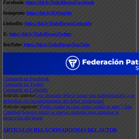
Facebook:
https://bit.ly/TodoRiesgoFacebook
Instagram:
https://bit.ly/3OOsqMo
LinkedIn:
https://bit.ly/TodoRiesgoLinkedIn
X:
https://bit.ly/TodoRiesgoTwitter
YouTube:
https://bit.ly/TodoRiesgoYouTube
Compartir en Facebook
Compartir en Twitter
Compartir en LinkedIn
Artículo anterior
Una abogada deberá pagar una indemnización a su
defendida por incumplimiento del deber profesional
Artículo siguiente
“Podés cuidar tu casa como cuidás tu auto”: San
Cristóbal Seguros lanzó su nueva campaña para impulsar la
protección del hogar
ARTICULOS RELACIONADOS
MAS DEL AUTOR