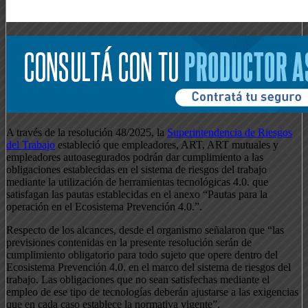
A través de la resolución 48/2025, la
Superintendencia de Riesgos
del Trabajo
estableció que empleadores, ART, ART mutuales y
empleadores autoasegurados podrán dar cumplimiento a las
obligaciones establecidas en el sistema de riesgos del trabajo
mediante la utilización de herramientas tecnológicas 4.0. que
satisfagan las pautas establecidas en el anexo “Pautas para la
operación en el Ecosistema Prevención 4.0.”.
Respecto de los alcances, desde el organismo señalaron que “las
previsiones contenidas en la presente resolución serán de
cumplimiento obligatorio para todo sujeto que opere dentro del
Ecosistema Prevención 4.0. en el marco del sistema de riesgos del
trabajo. Las obligaciones que no sean satisfechas mediante el
empleo de ese tipo de tecnologías deberán ajustarse a las exigencias
que en cada caso establece la normativa vigente”.