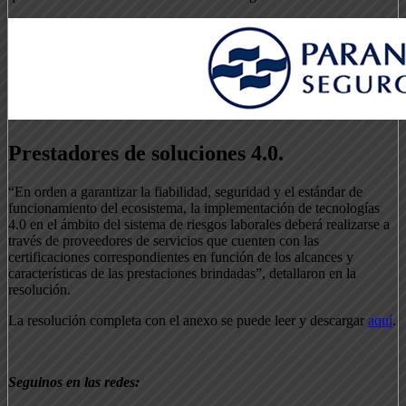
Prestadores de soluciones 4.0.
“En orden a garantizar la fiabilidad, seguridad y el estándar de
funcionamiento del ecosistema, la implementación de tecnologías
4.0 en el ámbito del sistema de riesgos laborales deberá realizarse a
través de proveedores de servicios que cuenten con las
certificaciones correspondientes en función de los alcances y
características de las prestaciones brindadas”, detallaron en la
resolución.
La resolución completa con el anexo se puede leer y descargar
aquí
.
Seguinos en las redes: