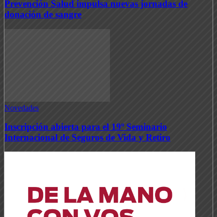
Prevención Salud impulsa nuevas jornadas de
donación de sangre
Novedades
Inscripción abierta para el 19º Seminario
Internacional de Seguros de Vida y Retiro