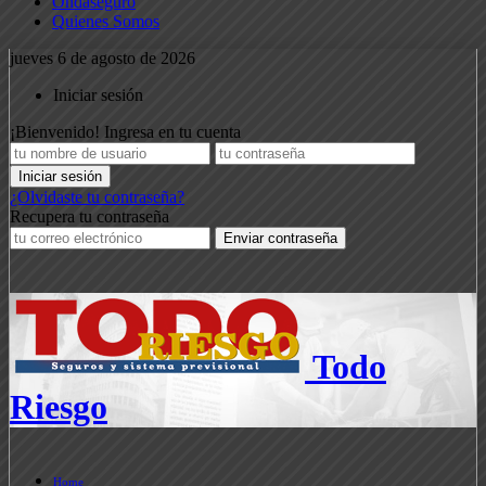
Ondaseguro
Quienes Somos
jueves 6 de agosto de 2026
Iniciar sesión
¡Bienvenido! Ingresa en tu cuenta
¿Olvidaste tu contraseña?
Recupera tu contraseña
Todo
Riesgo
Home