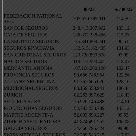
06/23
% / 06/22
FEDERACION PATRONAL
303.530.365.911
114,59
SEG.
SANCOR SEGUROS
248.415.307.962
133,12
CAJA DE SEGUROS
186.897.338.456
115,95
LA SEGUNDA SEGUROS
135.841.809.241
96,51
SEGUROS RIVADAVIA
132.615.162.435
131,93
SAN CRISTOBAL SEGUROS
129.730.899.678
97,09
NACION SEGUROS
119.277.993.465
118,03
MERCANTIL ANDINA
107.166.200.120
102,47
PROVINCIA SEGUROS
98.656.746.954
122,56
ALLIANZ ARGENTINA
91.367.665.026
128,10
MERIDIONAL SEGUROS
83.159.558.941
186,44
ZURICH
82.263.097.629
118,43
SEGUROS SURA
75.926.146.488
114,61
RIO URUGUAY SEGUROS
52.783.233.789
143,12
MAPFRE ARGENTINA
52.003.693.227
99,53
ZURICH ASEGURADORA
41.874.491.557
106,08
GALICIA SEGUROS
34.466.795.424
99,98
SWISS MEDICAL SEGUROS
32.289.543.215
117,63