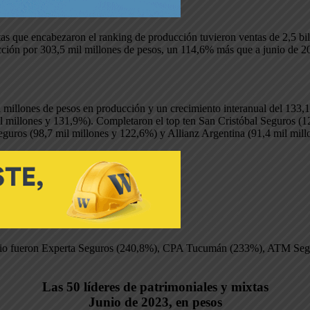
tas que encabezaron el ranking de producción tuvieron ventas de 2,5 bi
cción por 303,5 mil millones de pesos, un 114,6% más que a junio de 2
l millones de pesos en producción y un crecimiento interanual del 133
 millones y 131,9%). Completaron el top ten San Cristóbal Seguros (1
guros (98,7 mil millones y 122,6%) y Allianz Argentina (91,4 mil mil
 a junio fueron Experta Seguros (240,8%), CPA Tucumán (233%), ATM S
Las 50 líderes de patrimoniales y mixtas
Junio de 2023, en pesos