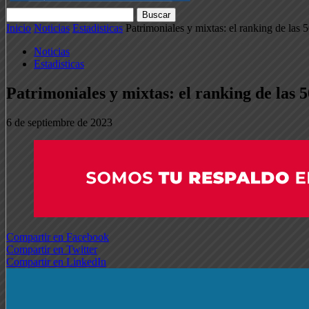
Inicio
Noticias
Estadisticas
Patrimoniales y mixtas: el ranking de las 5
Noticias
Estadisticas
Patrimoniales y mixtas: el ranking de las 
6 de septiembre de 2023
Compartir en Facebook
Compartir en Twitter
Compartir en LinkedIn