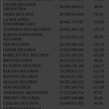
CHUBB SEGUROS
30.918.169.052
98,60
ARGENTINA
ORBIS SEGUROS
29.198.663.016
79,39
LA HOLANDO
26.646.713.587
114,89
SUDAMERICANA
COOPERACION SEGUROS
26.016.364.124
127,15
ZURICH SANTANDER
25.215.432.153
96,74
SEGUROS
HDI SEGUROS
24.470.198.106
127,16
IAPSER SEGUROS
23.052.989.048
122,56
BERKLEY INT. SEGUROS
22.374.339.142
117,05
BBVA SEGUROS
20.553.513.321
96,62
EL NORTE SEGUROS
20.483.136.164
124,17
PARANA SEGUROS
19.579.013.117
111,74
BOSTON SEGUROS
18.116.671.002
117,16
QUALIA SEGUROS
18.103.240.325
124,60
ATM SEGUROS
17.585.504.776
217,04
ASSURANT ARGENTINA
17.572.944.354
87,97
TRIUNFO SEGUROS
16.865.146.688
83,95
CARUSO SEGUROS
14.449.075.493
90,96
LA PERSEVERANCIA