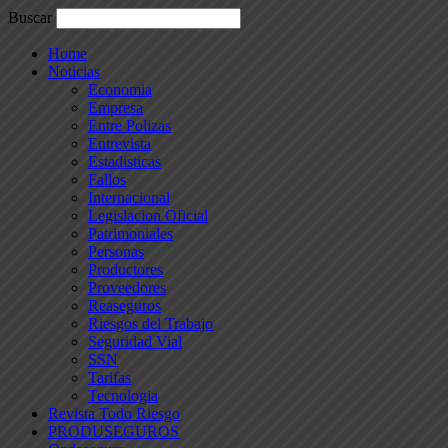
Buscar
Home
Noticias
Economia
Empresa
Entre Polizas
Entrevista
Estadisticas
Fallos
Internacional
Legislacion Oficial
Patrimoniales
Personas
Productores
Proveedores
Reaseguros
Riesgos del Trabajo
Seguridad Vial
SSN
Tarifas
Tecnologia
Revista Todo Riesgo
PRODUSEGUROS