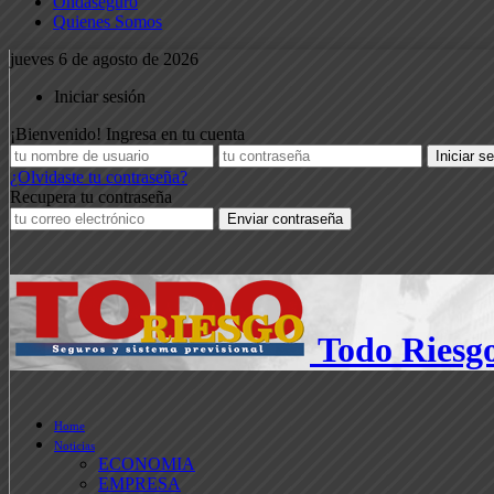
Ondaseguro
Quienes Somos
jueves 6 de agosto de 2026
Iniciar sesión
¡Bienvenido! Ingresa en tu cuenta
¿Olvidaste tu contraseña?
Recupera tu contraseña
Todo Riesg
Home
Noticias
ECONOMIA
EMPRESA