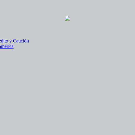
édito y Caución
américa