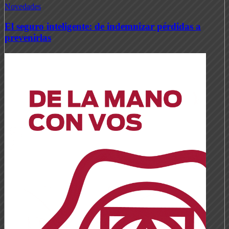
Novedades
El seguro inteligente: de indemnizar pérdidas a
prevenirlas