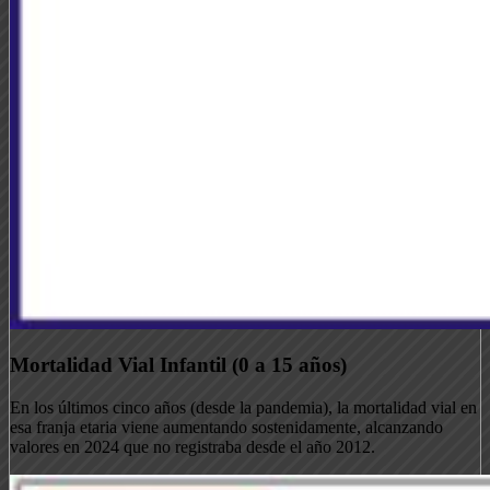
Mortalidad Vial Infantil (0 a 15 años)
En los últimos cinco años (desde la pandemia), la mortalidad vial en
esa franja etaria viene aumentando sostenidamente, alcanzando
valores en 2024 que no registraba desde el año 2012.