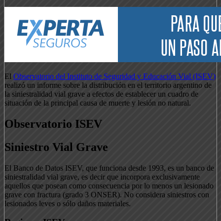
El
Observatorio del Instituto de Seguridad y Educación Vial (ISEV)
realizó un informe sobre la distribución en el territorio argentino de
la siniestralidad vial grave a efectos de establecer un cuadro de
situación de la principal causa de muerte y lesión no natural.
Observatorio ISEV
Siniestro Vial Grave
El Banco de Datos ISEV, que funciona desde 1993, es un banco de
siniestralidad vial grave, es decir que incorpora exclusivamente
aquellos que posean como consecuencia por lo menos un lesionado
grave con fractura (grado 3 ONSER). No considera siniestros con
lesionados leves o sólo daños materiales.