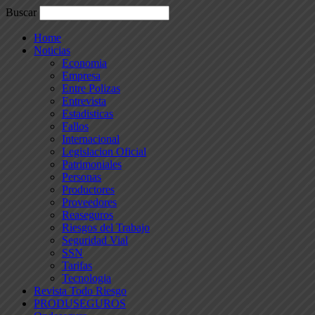
Buscar
Home
Noticias
Economia
Empresa
Entre Polizas
Entrevista
Estadisticas
Fallos
Internacional
Legislacion Oficial
Patrimoniales
Personas
Productores
Proveedores
Reaseguros
Riesgos del Trabajo
Seguridad Vial
SSN
Tarifas
Tecnologia
Revista Todo Riesgo
PRODUSEGUROS