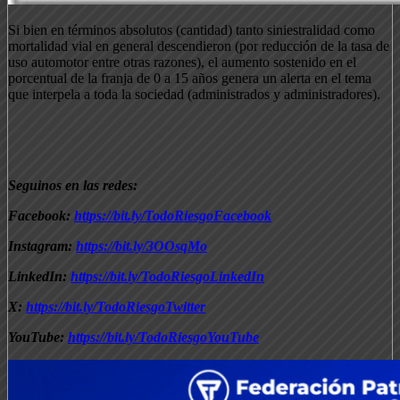
Si bien en términos absolutos (cantidad) tanto siniestralidad como
mortalidad vial en general descendieron (por reducción de la tasa de
uso automotor entre otras razones), el aumento sostenido en el
porcentual de la franja de 0 a 15 años genera un alerta en el tema
que interpela a toda la sociedad (administrados y administradores).
Seguinos en las redes:
Facebook:
https://bit.ly/TodoRiesgoFacebook
Instagram:
https://bit.ly/3OOsqMo
LinkedIn:
https://bit.ly/TodoRiesgoLinkedIn
X:
https://bit.ly/TodoRiesgoTwitter
YouTube:
https://bit.ly/TodoRiesgoYouTube