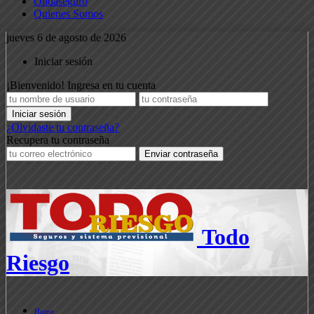
Ondaseguro
Quienes Somos
jueves 6 de agosto de 2026
Iniciar sesión
¡Bienvenido! Ingresa en tu cuenta
¿Olvidaste tu contraseña?
Recupera tu contraseña
Todo
Riesgo
Home