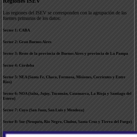
Regiones ISEV
Las regiones del ISEV se corresponden con la agrupación de las
fuentes primarias de los datos:
Sector 1: CABA
Sector 2: Gran Buenos Aires
Sector 3: Resto de la provincia de Buenos Aires y provincia de La Pampa
Sector 4: Córdoba
Sector 5: NEA (Santa Fe, Chaco, Formosa, Misiones, Corrientes y Entre
Ríos)
Sector 6: NOA (Salta, Jujuy, Tucumán, Catamarca, La Rioja y Santiago del
Estero)
Sector 7: Cuyo (San Juan, San Luis y Mendoza)
Sector 8: Sur (Neuquén, Rio Negro, Chubut, Santa Cruz y Tierra del Fuego)