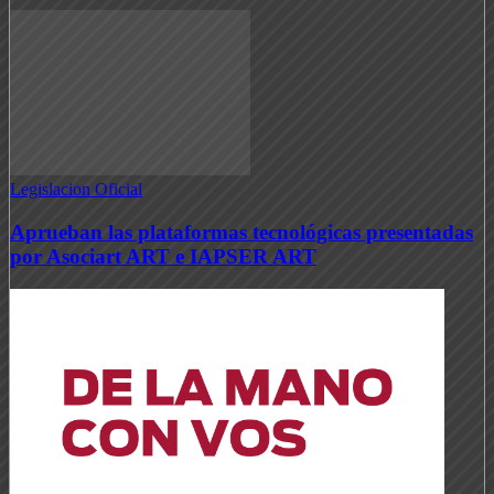
Legislacion Oficial
Aprueban las plataformas tecnológicas presentadas
por Asociart ART e IAPSER ART