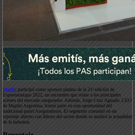
Mapfre
participó como sponsor platino de la 21ᵃ edición de
Expoestrategas 2022, un encuentro que reúne a los principales
actores del mercado asegurador. Además, Jorge Cruz Aguado, CEO
de Mapfre Argentina, formó parte en esta oportunidad del
tradicional panel Aseguradoras. El segmento consistió en un
reportaje abierto con líderes del sector donde se analizó la actualidad
de la industria.
Reportaje