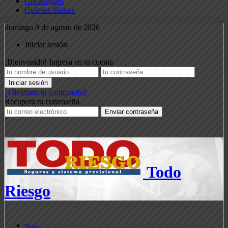
Ondaseguro
Quienes Somos
domingo 9 de agosto de 2026
Iniciar sesión
¡Bienvenido! Ingresa en tu cuenta
¿Olvidaste tu contraseña?
Recupera tu contraseña
Todo
Riesgo
Home