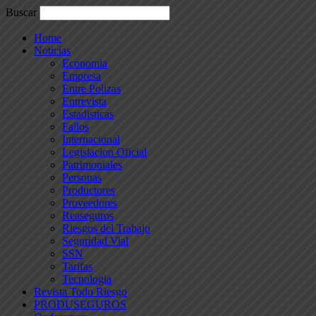
Buscar
Home
Noticias
Economia
Empresa
Entre Polizas
Entrevista
Estadisticas
Fallos
Internacional
Legislacion Oficial
Patrimoniales
Personas
Productores
Proveedores
Reaseguros
Riesgos del Trabajo
Seguridad Vial
SSN
Tarifas
Tecnologia
Revista Todo Riesgo
PRODUSEGUROS