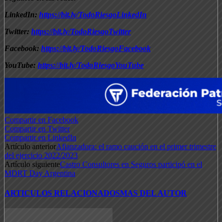
LinkedIn:
https://bit.ly/TodoRiesgoLinkedIn
Twitter:
https://bit.ly/TodoRiesgoTwitter
Facebook:
https://bit.ly/TodoRiesgoFacebook
YouTube:
https://bit.ly/TodoRiesgoYouTube
Compartir en Facebook
Compartir en Twitter
Compartir en LinkedIn
Artículo anterior
Afianzadora: el ramo caución en el primer trimestre
del ejercicio 2022/2023
Artículo siguiente
Castro Consultores en Seguros participó en el
MDRT Day Argentina
ARTICULOS RELACIONADOS
MAS DEL AUTOR