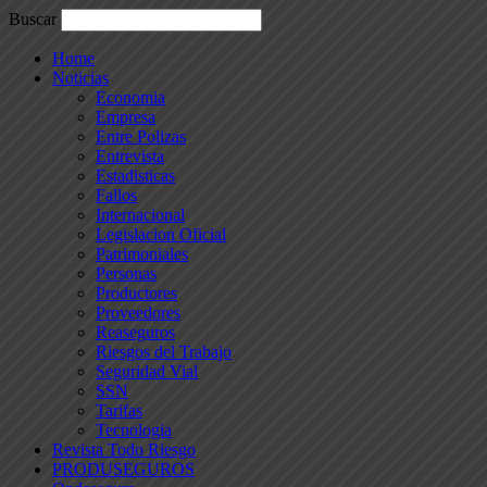
Buscar
Home
Noticias
Economia
Empresa
Entre Polizas
Entrevista
Estadisticas
Fallos
Internacional
Legislacion Oficial
Patrimoniales
Personas
Productores
Proveedores
Reaseguros
Riesgos del Trabajo
Seguridad Vial
SSN
Tarifas
Tecnologia
Revista Todo Riesgo
PRODUSEGUROS