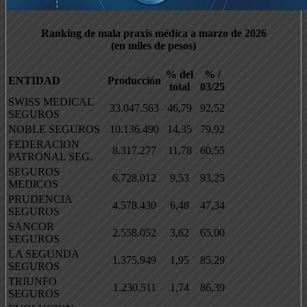
Ranking de mala praxis médica a marzo de 2026
(en miles de pesos)
% del
% /
ENTIDAD
Producción
total
03/25
SWISS MEDICAL
33.047.563
46,79
92,52
SEGUROS
NOBLE SEGUROS
10.136.490
14,35
79,92
FEDERACION
8.317.277
11,78
60,55
PATRONAL SEG.
SEGUROS
6.728.012
9,53
93,25
MEDICOS
PRUDENCIA
4.578.430
6,48
47,34
SEGUROS
SANCOR
2.558.052
3,62
65,00
SEGUROS
LA SEGUNDA
1.375.949
1,95
85,29
SEGUROS
TRIUNFO
1.230.511
1,74
86,39
SEGUROS