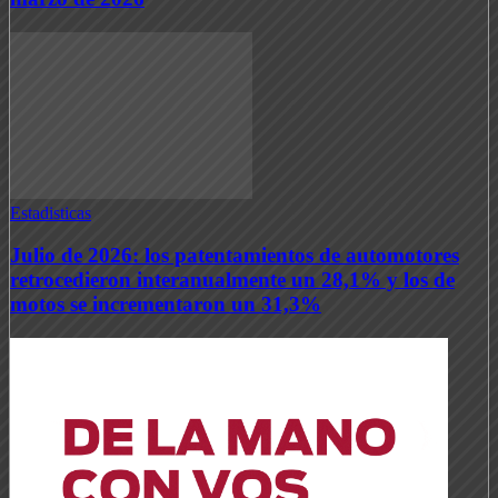
Estadisticas
Julio de 2026: los patentamientos de automotores
retrocedieron interanualmente un 28,1% y los de
motos se incrementaron un 31,3%