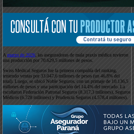
A
marzo de 2026
, las aseguradoras de mala praxis médica tuvieron
una producción por 70.629,5 millones de pesos.
Swiss Medical Seguros fue la primera compañía del ranking,
teniendo ventas por 33.047,6 millones de pesos (un 46,8% del
total). Luego, se ubicó Noble Seguros, con un primaje de 10.136,5
millones de pesos y una participación del 14,4% del mercado. La
escoltaron Federación Patronal Seguros (8.317,3 millones), Seguros
Médicos (6.728 millones) y Prudencia Seguros (4.578,4 millones).