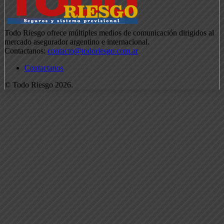
Todo Riesgo ofrece múltiples medios de comunicación dirigidos al
mercado asegurador argentino e internacional.
Contactanos:
contacto@todoriesgo.com.ar
Contactanos
© Todo Riesgo 2026.