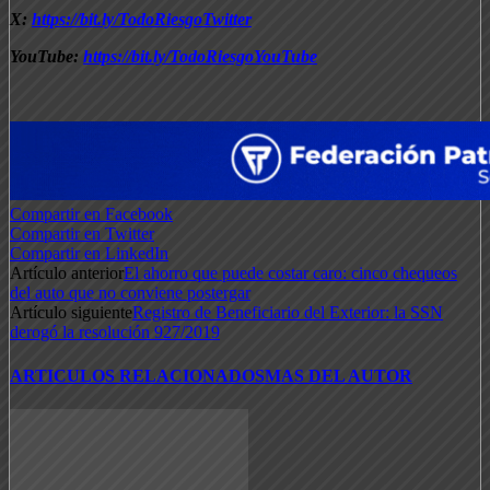
X:
https://bit.ly/TodoRiesgoTwitter
YouTube:
https://bit.ly/TodoRiesgoYouTube
Compartir en Facebook
Compartir en Twitter
Compartir en LinkedIn
Artículo anterior
El ahorro que puede costar caro: cinco chequeos
del auto que no conviene postergar
Artículo siguiente
Registro de Beneficiario del Exterior: la SSN
derogó la resolución 927/2019
ARTICULOS RELACIONADOS
MAS DEL AUTOR