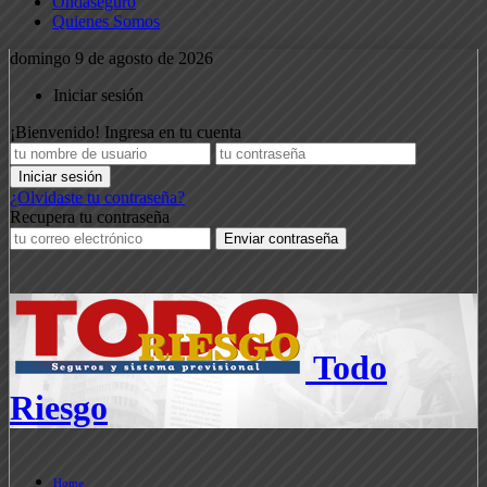
Ondaseguro
Quienes Somos
domingo 9 de agosto de 2026
Iniciar sesión
¡Bienvenido! Ingresa en tu cuenta
¿Olvidaste tu contraseña?
Recupera tu contraseña
Todo
Riesgo
Home