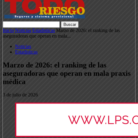
Inicio
Noticias
Estadisticas
Marzo de 2026: el ranking de las
aseguradoras que operan en mala...
Noticias
Estadisticas
Marzo de 2026: el ranking de las
aseguradoras que operan en mala praxis
médica
3 de julio de 2026