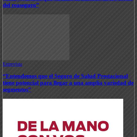
del reaseguro”
Entrevista
“Entendemos que el Seguro de Salud Prestacional
tiene potencial para llegar a una amplia variedad de
segmentos”