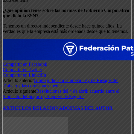
todo ese tema.
¿Qué opinión tenés sobre las normas de Gobierno Corporativo
que dictó la SSN?
Tenemos un director independiente desde hace quince años. La
verdad es que la empresa está más ordenada desde que lo tenemos.
Compartir en Facebook
Compartir en Twitter
Compartir en LinkedIn
Artículo anterior
Guiño judicial a la nueva Ley de Riesgos del
Trabajo y las comisiones médicas
Artículo siguiente
Resoluciones del 4 de abril: acuerdo entre el
Sindicato del Seguro y Supervielle Seguros
ARTICULOS RELACIONADOS
MAS DEL AUTOR