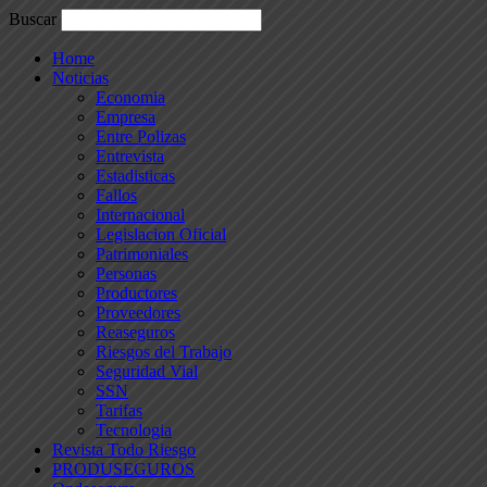
Buscar
Home
Noticias
Economia
Empresa
Entre Polizas
Entrevista
Estadisticas
Fallos
Internacional
Legislacion Oficial
Patrimoniales
Personas
Productores
Proveedores
Reaseguros
Riesgos del Trabajo
Seguridad Vial
SSN
Tarifas
Tecnologia
Revista Todo Riesgo
PRODUSEGUROS