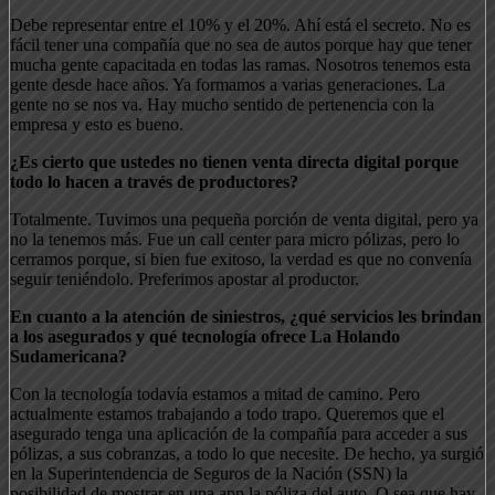
Debe representar entre el 10% y el 20%. Ahí está el secreto. No es
fácil tener una compañía que no sea de autos porque hay que tener
mucha gente capacitada en todas las ramas. Nosotros tenemos esta
gente desde hace años. Ya formamos a varias generaciones. La
gente no se nos va. Hay mucho sentido de pertenencia con la
empresa y esto es bueno.
¿Es cierto que ustedes no tienen venta directa digital porque
todo lo hacen a través de productores?
Totalmente. Tuvimos una pequeña porción de venta digital, pero ya
no la tenemos más. Fue un call center para micro pólizas, pero lo
cerramos porque, si bien fue exitoso, la verdad es que no convenía
seguir teniéndolo. Preferimos apostar al productor.
En cuanto a la atención de siniestros, ¿qué servicios les brindan
a los asegurados y qué tecnología ofrece La Holando
Sudamericana?
Con la tecnología todavía estamos a mitad de camino. Pero
actualmente estamos trabajando a todo trapo. Queremos que el
asegurado tenga una aplicación de la compañía para acceder a sus
pólizas, a sus cobranzas, a todo lo que necesite. De hecho, ya surgió
en la Superintendencia de Seguros de la Nación (SSN) la
posibilidad de mostrar en una app la póliza del auto. O sea que hay