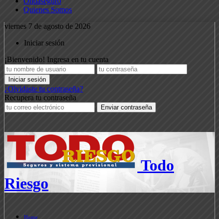
Ondaseguro
Quienes Somos
viernes 7 de agosto de 2026
Iniciar sesión
¡Bienvenido! Ingresa en tu cuenta
¿Olvidaste tu contraseña?
Recupera tu contraseña
Todo
Riesgo
Home