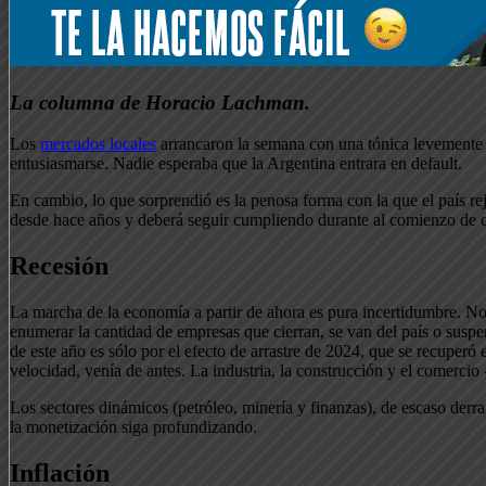
La columna de Horacio Lachman.
Los
mercados locales
arrancaron la semana con una tónica levemente ne
entusiasmarse. Nadie esperaba que la Argentina entrara en default.
En cambio, lo que sorprendió es la penosa forma con la que el país r
desde hace años y deberá seguir cumpliendo durante al comienzo de 
Recesión
La marcha de la economía a partir de ahora es pura incertidumbre. No
enumerar la cantidad de empresas que cierran, se van del país o susp
de este año es sólo por el efecto de arrastre de 2024, que se recupe
velocidad, venía de antes. La industria, la construcción y el comercio
Los sectores dinámicos (petróleo, minería y finanzas), de escaso der
la monetización siga profundizando.
Inflación