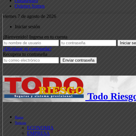
Ondaseguro
Quienes Somos
viernes 7 de agosto de 2026
Iniciar sesión
¡Bienvenido! Ingresa en tu cuenta
¿Olvidaste tu contraseña?
Recupera tu contraseña
Todo Riesg
Home
Noticias
ECONOMIA
EMPRESA