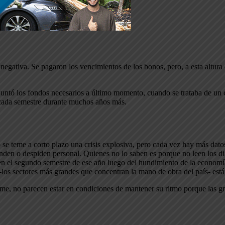
gativa. Se pagaron los vencimientos de los bonos, pero, a esta altura d
ejuntó los fondos necesarios a último momento, cuando se trataba de u
cada semestre durante muchos años más.
 se teme a corto plazo una crisis explosiva, pero cada vez hay más dat
enden o despiden personal. Quienes no lo saben es porque no leen los d
ró en el segundo semestre de ese año luego del hundimiento de la econ
 -los sectores más grandes que concentran la mano de obra del país- est
rame, no parecen estar en condiciones de mantener su ritmo porque las 