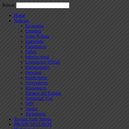
Buscar
Home
Noticias
Economia
Empresa
Entre Polizas
Entrevista
Estadisticas
Fallos
Internacional
Legislacion Oficial
Patrimoniales
Personas
Productores
Proveedores
Reaseguros
Riesgos del Trabajo
Seguridad Vial
SSN
Tarifas
Tecnologia
Revista Todo Riesgo
PRODUSEGUROS