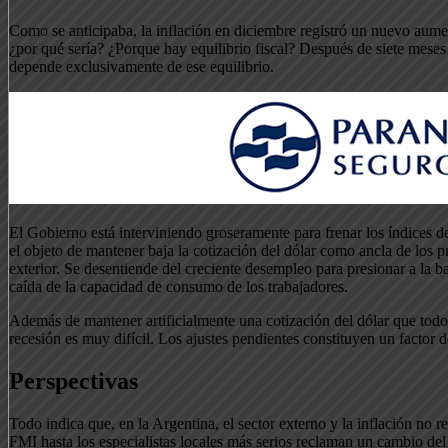
Como se anticipaba, la inflación en diciembre registró un nuevo aume
¿por qué sería? ¿Porque hay equilibrio fiscal? Después de siete meses 
depende exclusivamente de ese equilibrio.
El Gobierno está interviniendo groseramente para frenar los índices de
el objeto de mantener baja la cotización del dólar como ancla de los 
exterior. Se desentiende del creciente desempleo para presionar a la b
caída de la capacidad de consumo de los trabajadores.
Además de mantener artificialmente una cotización del dólar que todos c
recesión es muy difícil. Los ajustes pendientes constituyen un factor d
Perspectivas
Todo indica que, en la Argentina, el sector externo y la inflación no r
FMI hasta los especialistas locales más serios reclaman un cambio de