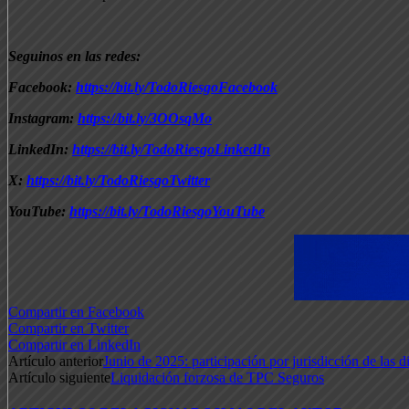
Seguinos en las redes:
Facebook:
https://bit.ly/TodoRiesgoFacebook
Instagram:
https://bit.ly/3OOsqMo
LinkedIn:
https://bit.ly/TodoRiesgoLinkedIn
X:
https://bit.ly/TodoRiesgoTwitter
YouTube:
https://bit.ly/TodoRiesgoYouTube
Compartir en Facebook
Compartir en Twitter
Compartir en LinkedIn
Artículo anterior
Junio de 2025: participación por jurisdicción de las d
Artículo siguiente
Liquidación forzosa de TPC Seguros