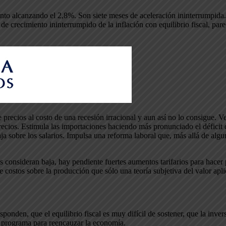
nto alcanzando el 2,8%. Son siete meses de aceleración ininterrumpida
de crecimiento ininterrumpido de la inflación con equilibrio fiscal, par
 precios al costo de una recesión irracional y aun así no lo consigue. 
precios. Estimula las importaciones haciendo más pronunciado el déficit
aja sobre los salarios. Impulsa una reforma laboral que, más allá de alg
onsideran baja, hay pendiente fuertes aumentos tarifarios para hacer pos
e costos sobre la producción que sólo una teoría subjetiva del valor apli
esponden, que el equilibrio fiscal es muy difícil de sostener, que la inv
l programa para reencauzar la economía.