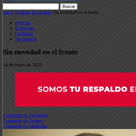
Inicio
Noticias
Economia
Sin novedad en el frente
Noticias
Economia
Lachman
Novedades
Sin novedad en el frente
14 de enero de 2026
Compartir en Facebook
Compartir en Twitter
Compartir en LinkedIn