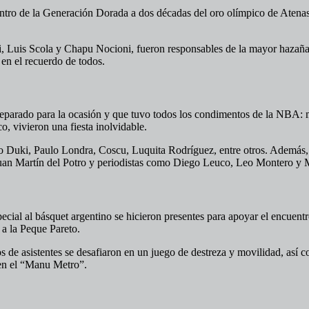
entro de la Generación Dorada a dos décadas del oro olímpico de Atena
 Luis Scola y Chapu Nocioni, fueron responsables de la mayor hazaña d
en el recuerdo de todos.
eparado para la ocasión y que tuvo todos los condimentos de la NBA: m
o, vivieron una fiesta inolvidable.
o Duki, Paulo Londra, Coscu, Luquita Rodríguez, entre otros. Además, 
Juan Martín del Potro y periodistas como Diego Leuco, Leo Montero y M
cial al básquet argentino se hicieron presentes para apoyar el encuent
a la Peque Pareto.
 de asistentes se desafiaron en un juego de destreza y movilidad, así c
 en el “Manu Metro”.