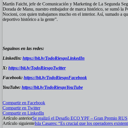
Martín Faicht, jefe de Comunicación y Marketing de La Segunda Segu
Dorada de Manu, nuestro embajador de marca histórico, se sumó la P
Nocioni, con quien trabajamos mucho en el interior. Así, sumado a que
deportivo histórico a la gente”.
Seguinos en las redes:
LinkedIn:
https://bit.ly/TodoRiesgoLinkedIn
X:
https://bit.ly/TodoRiesgoTwitter
Facebook:
https://bit.ly/TodoRiesgoFacebook
YouTube:
https://bit.ly/TodoRiesgoYouTube
Compartir en Facebook
Compartir en Twitter
Compartir en LinkedIn
Artículo anterior
Se realizó el Desafío ECO YPF – Gran Premio RUS
Artículo siguiente
Isla Casares: “Es crucial que los operadores existent