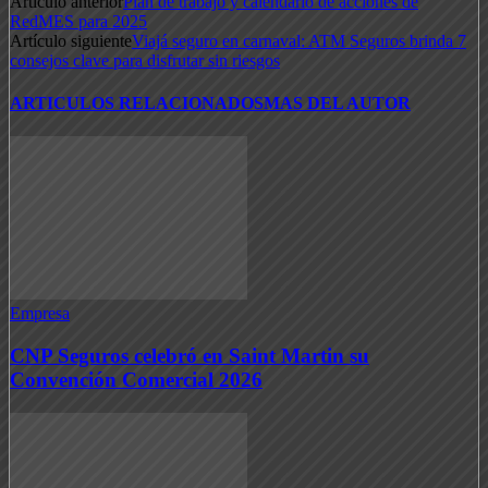
Artículo anterior
Plan de trabajo y calendario de acciones de
RedMES para 2025
Artículo siguiente
Viajá seguro en carnaval: ATM Seguros brinda 7
consejos clave para disfrutar sin riesgos
ARTICULOS RELACIONADOS
MAS DEL AUTOR
Empresa
CNP Seguros celebró en Saint Martin su
Convención Comercial 2026