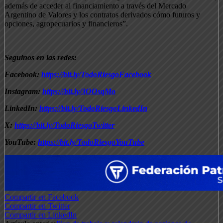
además de acceder al financiamiento a través del Mercado
Argentino de Valores y los contratos derivados cómo futuros y
opciones, agropecuarios y financieros”.
Seguinos en las redes:
Facebook:
https://bit.ly/TodoRiesgoFacebook
Instagram:
https://bit.ly/3OOsqMo
LinkedIn:
https://bit.ly/TodoRiesgoLinkedIn
X:
https://bit.ly/TodoRiesgoTwitter
YouTube:
https://bit.ly/TodoRiesgoYouTube
Compartir en Facebook
Compartir en Twitter
Compartir en LinkedIn