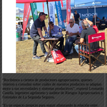
“Recibimos a cientos de productores agropecuarios, quienes
vinieron a consultar sobre cuáles de nuestros productos se adaptan
mejor a sus necesidades y sistemas productivos”, expresó Leonardo
Casella, ingeniero agrónomo y auditor de Riesgos Agropecuarios y
Forestales de La Segunda Seguros.
“Es un espacio propicio para seguir afianzando la relación entre