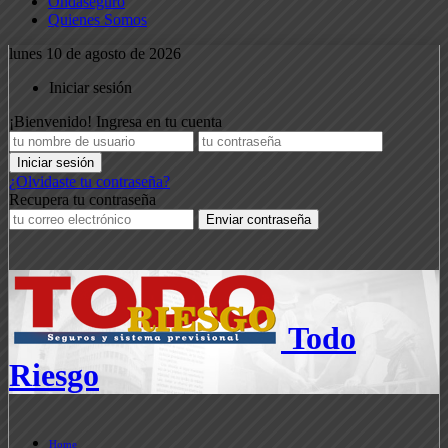
Ondaseguro
Quienes Somos
lunes 10 de agosto de 2026
Iniciar sesión
¡Bienvenido! Ingresa en tu cuenta
¿Olvidaste tu contraseña?
Recupera tu contraseña
Todo
Riesgo
Home