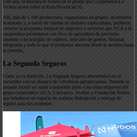
Este año, la muestra se realizó en el predio que Cooperativa La
Violeta posee sobre la Ruta Provincial 51.
Allí, más de 1.100 productores, organizados en grupos, recorrieron
la muestra y, a través de charlas de distintos especialistas, pudieron
conocer la propuesta integral de negocios y servicios que ACA y la
cooperativa presentaron con foco en agricultura de precisión,
insumos y tecnologías de cultivos, mercado de granos, finanzas
integradas y todo lo que el productor necesita desde la siembra hasta
la cosecha.
La Segunda Seguros
Como ya es tradición, La Segunda Seguros desembarcó en el
encuentro con su abanico de coberturas agropecuarias. Durante la
jornada montó un stand compartido junto a las otras empresas del
grupo cooperativo: ACA, Coovaeco, Avalian y Fundación Nodos,
que brindaron un espacio de sombra, hidratación y entrega de
regalos para los asistentes.