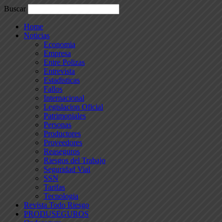
Buscar
Home
Noticias
Economia
Empresa
Entre Polizas
Entrevista
Estadisticas
Fallos
Internacional
Legislacion Oficial
Patrimoniales
Personas
Productores
Proveedores
Reaseguros
Riesgos del Trabajo
Seguridad Vial
SSN
Tarifas
Tecnologia
Revista Todo Riesgo
PRODUSEGUROS