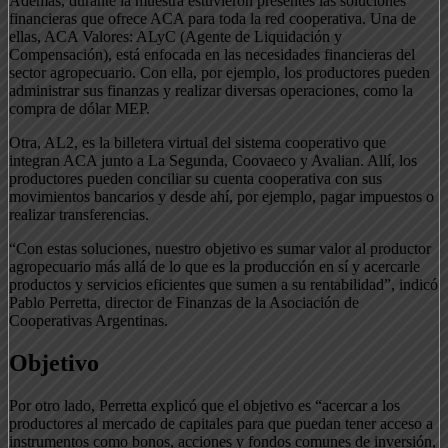
Además, durante la muestra estuvieron presentes las soluciones
financieras que ofrece ACA para toda la red cooperativa. Una de
ellas, ACA Valores: ALyC (Agente de Liquidación y
Compensación), está enfocada en las necesidades financieras del
sector agropecuario. Con ella, por ejemplo, los productores pueden
administrar sus finanzas y realizar diversas operaciones, como la
compra de dólar MEP.
Otra, AL2, es la billetera virtual del sistema cooperativo que
integran ACA junto a La Segunda, Coovaeco y Avalian. Allí, los
productores pueden conciliar su cuenta cooperativa con sus
movimientos bancarios y desde ahí, por ejemplo, pagar impuestos o
realizar transferencias.
“Con estas soluciones, nuestro objetivo es sumar valor al productor
agropecuario más allá de lo que es la producción en sí y acercarle
productos y servicios eficientes que sumen a su rentabilidad”, indicó
Pablo Perretta, director de Finanzas de la Asociación de
Cooperativas Argentinas.
Objetivo
Por otro lado, Perretta explicó que el objetivo es “acercar a los
productores al mercado de capitales para que puedan tener acceso a
instrumentos como bonos, acciones y fondos comunes de inversión,