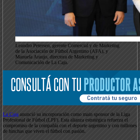
Leandro Petersen, gerente Comercial y de Marketing
de la Asociación de Fútbol Argentino (AFA), y
Manuela Araujo, directora de Marketing y
Comunicación de La Caja.
La Caja
anunció su incorporación como main sponsor de la Liga
Profesional de Fútbol (LPF). Esta alianza estratégica refuerza el
compromiso de la compañía con el deporte argentino y con millones
de hinchas que viven el fútbol con pasión.