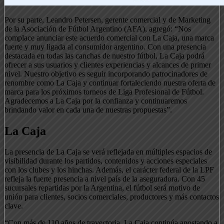
Por su parte, Leandro Petersen, gerente comercial y de Marketing
de la Asociación de Fútbol Argentino (AFA), agregó: “Nos
complace anunciar este acuerdo comercial con La Caja, una marca
fuerte y muy ligada al consumidor argentino. Con una presencia
destacada en todas las canchas de nuestro fútbol, La Caja podrá
ofrecer a sus usuarios y clientes experiencias y alcances de primer
nivel. Nuestro objetivo es seguir incorporando patrocinadores de
renombre como La Caja y continuar fortaleciendo nuestra oferta de
marca para los próximos torneos de Liga Profesional de Fútbol.
Agradecemos a La Caja por la confianza y continuaremos
brindando valor en cada una de nuestras propuestas”.
La Caja
La presencia de La Caja se verá reflejada en múltiples espacios de
visibilidad durante los partidos, contenidos y acciones especiales
con los clubes y los hinchas. Además, el carácter federal de la LPF
refleja la fuerte presencia a nivel país de la aseguradora. Con 45
sucursales repartidas por la Argentina, el fútbol será motivo de
unión para clientes, socios comerciales, productores y más contactos
clave.
“Con más de 110 años de trayectoria, La Caja continúa apostando a