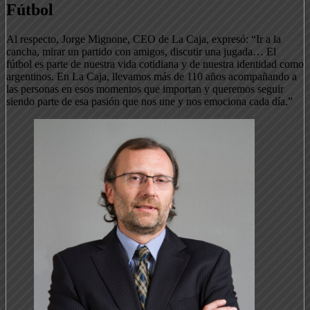
Fútbol
Al respecto, Jorge Mignone, CEO de La Caja, expresó: “Ir a la
cancha, mirar un partido con amigos, discutir una jugada… El
fútbol es parte de nuestra vida cotidiana y de nuestra identidad como
argentinos. En La Caja, llevamos más de 110 años acompañando a
las personas en esos momentos que importan y queremos seguir
siendo parte de esa pasión que nos une y nos emociona cada día.”