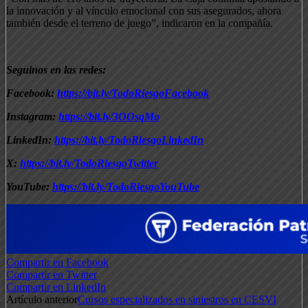
la innovación y al vínculo emocional con sus asegurados, ahora
también desde el terreno de juego”, indicaron en la compañía.
Seguinos en las redes:
Facebook:
https://bit.ly/TodoRiesgoFacebook
Instagram:
https://bit.ly/3OOsqMo
LinkedIn:
https://bit.ly/TodoRiesgoLinkedIn
X:
https://bit.ly/TodoRiesgoTwitter
YouTube:
https://bit.ly/TodoRiesgoYouTube
Compartir en Facebook
Compartir en Twitter
Compartir en LinkedIn
Artículo anterior
Cursos especializados en siniestros en CESVI