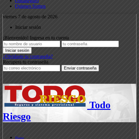
Ondaseguro
Quienes Somos
viernes 7 de agosto de 2026
Iniciar sesión
¡Bienvenido! Ingresa en tu cuenta
¿Olvidaste tu contraseña?
Recupera tu contraseña
Todo
Riesgo
Home