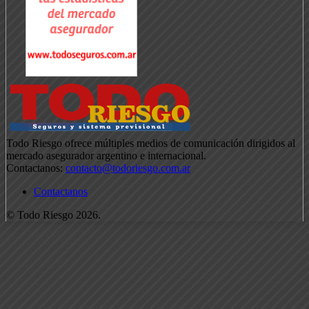
Todo Riesgo ofrece múltiples medios de comunicación dirigidos al
mercado asegurador argentino e internacional.
Contactanos:
contacto@todoriesgo.com.ar
Contactanos
© Todo Riesgo 2026.