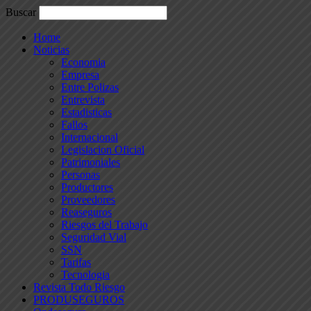
Buscar
Home
Noticias
Economia
Empresa
Entre Polizas
Entrevista
Estadisticas
Fallos
Internacional
Legislacion Oficial
Patrimoniales
Personas
Productores
Proveedores
Reaseguros
Riesgos del Trabajo
Seguridad Vial
SSN
Tarifas
Tecnologia
Revista Todo Riesgo
PRODUSEGUROS