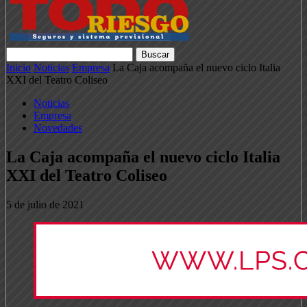
Inicio
Noticias
Empresa
La Caja acompaña el nuevo ciclo Italia
XXI del Teatro Coliseo
Noticias
Empresa
Novedades
La Caja acompaña el nuevo ciclo Italia
XXI del Teatro Coliseo
5 de julio de 2021