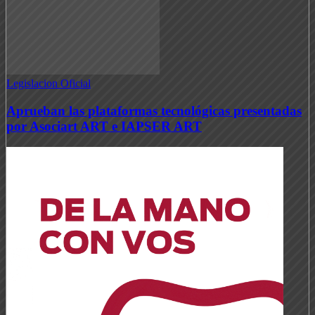
Legislacion Oficial
Aprueban las plataformas tecnológicas presentadas
por Asociart ART e IAPSER ART