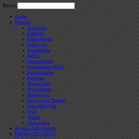
Buscar
Home
Noticias
Economia
Empresa
Entre Polizas
Entrevista
Estadisticas
Fallos
Internacional
Legislacion Oficial
Patrimoniales
Personas
Productores
Proveedores
Reaseguros
Riesgos del Trabajo
Seguridad Vial
SSN
Tarifas
Tecnologia
Revista Todo Riesgo
PRODUSEGUROS