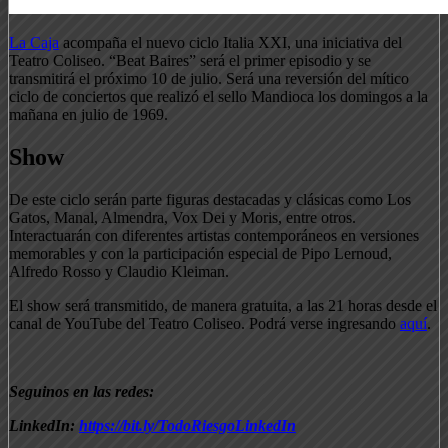
La Caja
acompaña el nuevo ciclo Italia XXI, una iniciativa del
Teatro Coliseo. “Beat Baires” será el primer episodio y se
transmitirá el próximo 10 de julio. Será una reversión del mítico
ciclo de conciertos que realizó el sello Mandioca los domingos a la
mañana en julio de 1969.
Show
De este ciclo serán parte figuras destacadas y clásicas como Los
Gatos, Manal, Almendra, Vox Dei y Moris, entre otros.
Interactuarán con diferentes artistas contemporáneos en versiones
memorables y con la participación especial de Pipo Lernoud,
Alfredo Rosso y Claudio Kleiman.
El show será transmitido, de manera gratuita, a las 21 horas desde el
canal de YouTube del Teatro Coliseo. Podrá verse ingresando
aquí
.
Seguinos en las redes:
LinkedIn:
https://bit.ly/TodoRiesgoLinkedIn