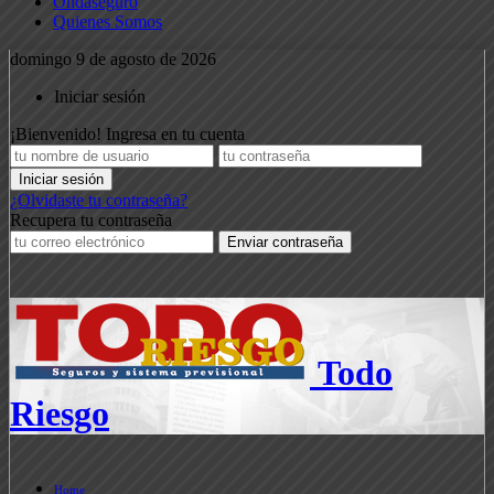
Ondaseguro
Quienes Somos
domingo 9 de agosto de 2026
Iniciar sesión
¡Bienvenido! Ingresa en tu cuenta
¿Olvidaste tu contraseña?
Recupera tu contraseña
Todo
Riesgo
Home