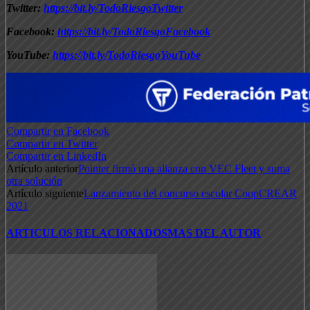
Twitter:
https://bit.ly/TodoRiesgoTwitter
Facebook:
https://bit.ly/TodoRiesgoFacebook
YouTube:
https://bit.ly/TodoRiesgoYouTube
Compartir en Facebook
Compartir en Twitter
Compartir en LinkedIn
Artículo anterior
Pointer firmó una alianza con VEC Fleet y suma
otra solución
Artículo siguiente
Lanzamiento del concurso escolar CoopCREAR
2021
ARTICULOS RELACIONADOS
MAS DEL AUTOR